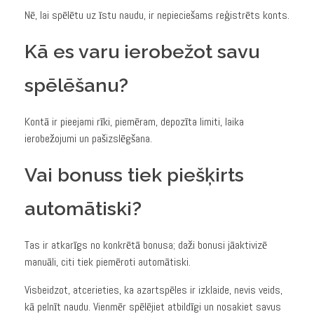
Nē, lai spēlētu uz īstu naudu, ir nepieciešams reģistrēts konts.
Kā es varu ierobežot savu
spēlēšanu?
Kontā ir pieejami rīki, piemēram, depozīta limiti, laika
ierobežojumi un pašizslēgšana.
Vai bonuss tiek piešķirts
automātiski?
Tas ir atkarīgs no konkrētā bonusa; daži bonusi jāaktivizē
manuāli, citi tiek piemēroti automātiski.
Visbeidzot, atcerieties, ka azartspēles ir izklaide, nevis veids,
kā pelnīt naudu. Vienmēr spēlējiet atbildīgi un nosakiet savus