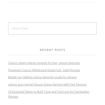
RECENT POSTS
Casino netent interac insights for fast, secure deposits
Powerplay Casino Withdrawal Guide Fast, Safe Payouts
Mobile pay talletus casino deposits guide for players
casino avec paypal Secure Online Gaming with Fast Payouts
10 Essential Steps to Build Trust and Find Love for Cambodian
Women