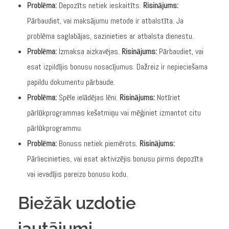
Problēma:
Depozīts netiek ieskaitīts.
Risinājums:
Pārbaudiet, vai maksājumu metode ir atbalstīta. Ja
problēma saglabājas, sazinieties ar atbalsta dienestu.
Problēma:
Izmaksa aizkavējas.
Risinājums:
Pārbaudiet, vai
esat izpildījis bonusu nosacījumus. Dažreiz ir nepieciešama
papildu dokumentu pārbaude.
Problēma:
Spēle ielādējas lēni.
Risinājums:
Notīriet
pārlūkprogrammas kešatmiņu vai mēģiniet izmantot citu
pārlūkprogrammu.
Problēma:
Bonuss netiek piemērots.
Risinājums:
Pārliecinieties, vai esat aktivizējis bonusu pirms depozīta
vai ievadījis pareizo bonusu kodu.
Biežāk uzdotie
jautājumi