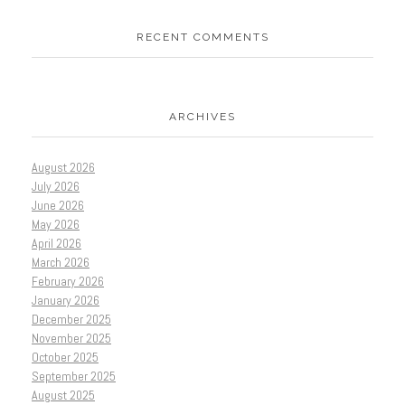
RECENT COMMENTS
ARCHIVES
August 2026
July 2026
June 2026
May 2026
April 2026
March 2026
February 2026
January 2026
December 2025
November 2025
October 2025
September 2025
August 2025