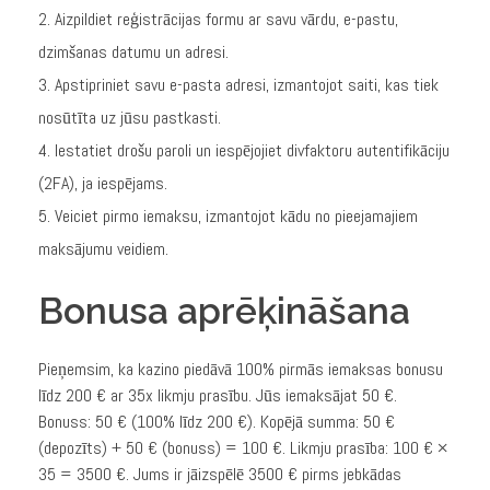
Aizpildiet reģistrācijas formu ar savu vārdu, e-pastu,
dzimšanas datumu un adresi.
Apstipriniet savu e-pasta adresi, izmantojot saiti, kas tiek
nosūtīta uz jūsu pastkasti.
Iestatiet drošu paroli un iespējojiet divfaktoru autentifikāciju
(2FA), ja iespējams.
Veiciet pirmo iemaksu, izmantojot kādu no pieejamajiem
maksājumu veidiem.
Bonusa aprēķināšana
Pieņemsim, ka kazino piedāvā 100% pirmās iemaksas bonusu
līdz 200 € ar 35x likmju prasību. Jūs iemaksājat 50 €.
Bonuss: 50 € (100% līdz 200 €). Kopējā summa: 50 €
(depozīts) + 50 € (bonuss) = 100 €. Likmju prasība: 100 € ×
35 = 3500 €. Jums ir jāizspēlē 3500 € pirms jebkādas