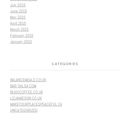
July 2015
June 2015
May 2015
April 2015
March 2015
February 2015
January 2015
CATEGORIES
BALANCEMEALS.CO.UK
BAR-SALSA.COM
BIJOUCOFFEE.CO.UK
LIZJAMIESON.CO.UK
MAKEYOURPLACESPEACEFUL.CA
UNCATEGORIZED