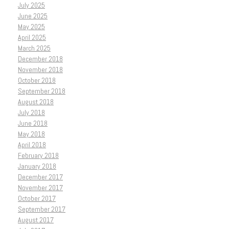
July 2025
June 2025
May 2025
April 2025
March 2025
December 2018
November 2018
October 2018
September 2018
August 2018
July 2018
June 2018
May 2018
April 2018
February 2018
January 2018
December 2017
November 2017
October 2017
September 2017
August 2017