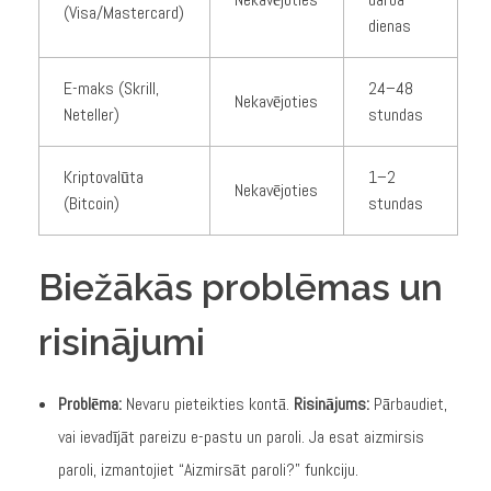
(Visa/Mastercard)
dienas
E-maks (Skrill,
24–48
Nekavējoties
Neteller)
stundas
Kriptovalūta
1–2
Nekavējoties
(Bitcoin)
stundas
Biežākās problēmas un
risinājumi
Problēma:
Nevaru pieteikties kontā.
Risinājums:
Pārbaudiet,
vai ievadījāt pareizu e-pastu un paroli. Ja esat aizmirsis
paroli, izmantojiet “Aizmirsāt paroli?” funkciju.