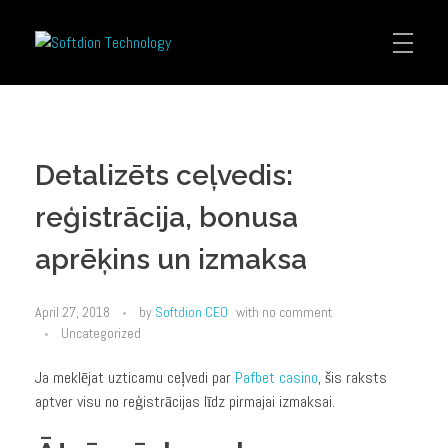
Softdion Technology
Website Design, Branding, Digital Marketing
Detalizēts ceļvedis:
reģistrācija, bonusa
aprēķins un izmaksa
April 27, 2018
by
Softdion CEO
with
no comment
Uncategorized
Ja meklējat uzticamu ceļvedi par
Pafbet casino
, šis raksts
aptver visu no reģistrācijas līdz pirmajai izmaksai.