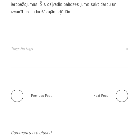
ierobežojumus. Šis ceļvedis palīdzēs jums sākt darbu un
izvairīties no biežākajām kļūdām.
Tags: No tags
Previous Post
Next Post
Comments are closed.