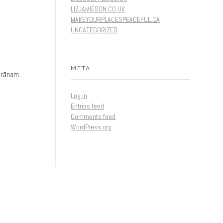
LIZJAMIESON.CO.UK
MAKEYOURPLACESPEACEFUL.CA
UNCATEGORIZED
META
krānam.
Log in
Entries feed
Comments feed
WordPress.org