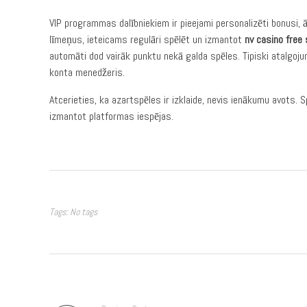
VIP programmas dalībniekiem ir pieejami personalizēti bonusi,
līmeņus, ieteicams regulāri spēlēt un izmantot
nv casino free 
automāti dod vairāk punktu nekā galda spēles. Tipiski atalgo
konta menedžeris.
Atcerieties, ka azartspēles ir izklaide, nevis ienākumu avots. 
izmantot platformas iespējas.
Tags: No tags