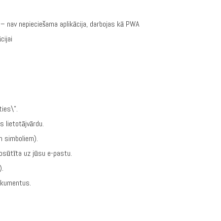
– nav nepieciešama aplikācija, darbojas kā PWA
cijai
ties\”.
es lietotājvārdu.
n simboliem).
nosūtīta uz jūsu e-pastu.
).
dokumentus.