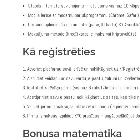
Stabils interneta savienojums – ieteicams vismaz 10 Mbps
Mobilā ierīce ar modernu pārlūkprogrammu (Chrome, Safari) 
Personu apliecinošs dokuments (pase, ID karte) KYC verifikā
Maksājumu metode (kredītkarte, e-maks vai kriptovalūta)
Kā reģistrēties
Atveriet platformu savā ierīcē un noklikšķiniet uz \”Reģistrē
Aizpildiet veidlapu ar savu vārdu, e-pastu, tālruni un izvēlieti
Iestatiet spēcīgu paroli (vismaz 8 rakstzīmes ar cipariem u
Apstipriniet savu e-pastu, noklikšķinot uz saites, kas tiks 
Veiciet pirmo iemaksu, lai aktivizētu bonusu (ja piemērojams
Pirms izmaksas izpildiet KYC prasības – augšupielādējiet 
Bonusa matemātika