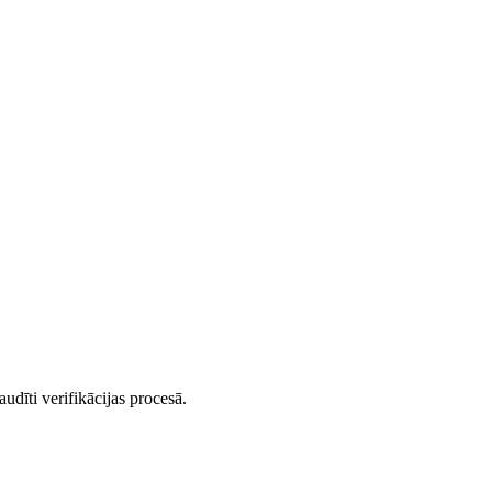
audīti verifikācijas procesā.