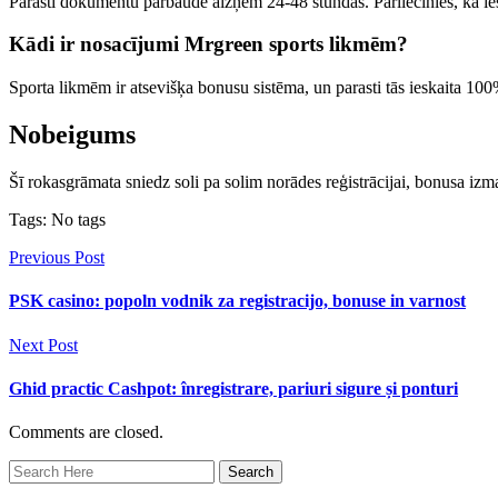
Parasti dokumentu pārbaude aizņem 24-48 stundas. Pārliecinies, ka iesni
Kādi ir nosacījumi Mrgreen sports likmēm?
Sporta likmēm ir atsevišķa bonusu sistēma, un parasti tās ieskaita 10
Nobeigums
Šī rokasgrāmata sniedz soli pa solim norādes reģistrācijai, bonusa i
Tags: No tags
Previous Post
PSK casino: popoln vodnik za registracijo, bonuse in varnost
Next Post
Ghid practic Cashpot: înregistrare, pariuri sigure și ponturi
Comments are closed.