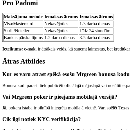
Pro Padomi
Maksājuma metode
Iemaksas ātrums
Izmaksas ātrums
Visa/Mastercard
Nekavējoties
1-3 darba dienas
Skrill/Neteller
Nekavējoties
Līdz 24 stundām
Bankas pārskaitījums
1-2 darba dienas
3-5 darba dienas
Ieteikums:
e-maki ir ātrākais veids, kā saņemt laimestus, bet kredītk
Ātras Atbildes
Kur es varu atrast spēkā esošu Mrgreen bonusa kod
Bonusa kodi parasti tiek publicēti oficiālajā mājaslapā vai nosūtīti e-p
Vai Mrgreen poker ir pieejams mobilajā versijā?
Jā, pokera istaba ir pilnībā integrēta mobilajā vietnē. Vari spēlēt Tex
Cik ilgi notiek KYC verifikācija?