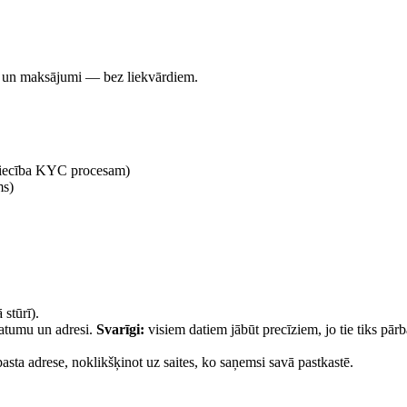
nusi un maksājumi — bez liekvārdiem.
pliecība KYC procesam)
ms)
 stūrī).
datumu un adresi.
Svarīgi:
visiem datiem jābūt precīziem, jo tie tiks pārb
pasta adrese, noklikšķinot uz saites, ko saņemsi savā pastkastē.