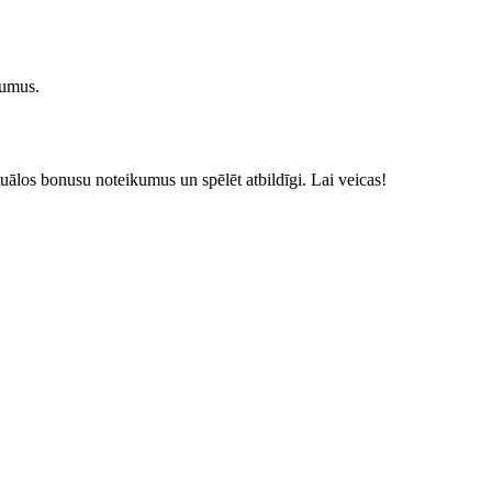
kumus.
uālos bonusu noteikumus un spēlēt atbildīgi. Lai veicas!