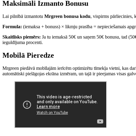
Maksimāli Izmanto Bonusu
Lai pilnībā izmantotu
Mrgreen bonusa kodu
, vispirms pārliecinies,
Formula:
(iemaksa + bonuss) × likmju prasība = nepieciešamais apgr
Skaitlisks piemērs:
Ja tu iemaksā 50€ un saņem 50€ bonusu, tad (50€ 
ieguldījuma procenti.
Mobilā Pieredze
Mrgreen piedāvā mobīlajām ierīcēm optimizētu tīmekļa vietni, kas dar
automātiski pielāgojas ekrāna izmēram, un tajā ir pieejamas visas galv