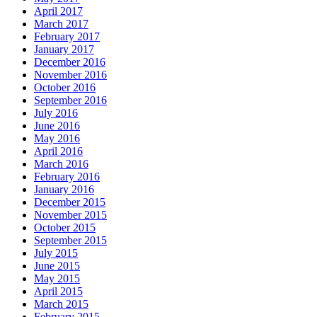
April 2017
March 2017
February 2017
January 2017
December 2016
November 2016
October 2016
September 2016
July 2016
June 2016
May 2016
April 2016
March 2016
February 2016
January 2016
December 2015
November 2015
October 2015
September 2015
July 2015
June 2015
May 2015
April 2015
March 2015
February 2015