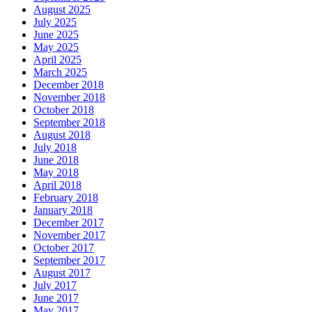
August 2025
July 2025
June 2025
May 2025
April 2025
March 2025
December 2018
November 2018
October 2018
September 2018
August 2018
July 2018
June 2018
May 2018
April 2018
February 2018
January 2018
December 2017
November 2017
October 2017
September 2017
August 2017
July 2017
June 2017
May 2017