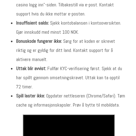
casino logg inn”-siden. Tilbakestill via e-post. Kontakt
support hvis du ikke mottar e-posten.
Insuffisient saldo:
Sjekk kontobalansen i kontooversikten.
Gjør innskudd med minst 100 NOK.
Bonuskode fungerer ikke:
Sørg for at koden er skrevet
riktig og er gyldig for ditt land. Kontakt support for å
aktivere manuelt.
Uttak blir avvist:
Fullfør KYC-verifisering først. Sjekk at du
har spillt gjennom omsetningskravet. Uttak kan ta opptil
72 timer.
Spill laster ikke:
Oppdater nettleseren (Chrome/Safari). Tøm
cache og informasjonskapsler. Prøv å bytte til mobildata.