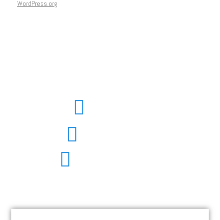
WordPress.org
Contact Us
09061416296
08096493431
info@softdion.com
ABM Plaza, Utako, Abuja.