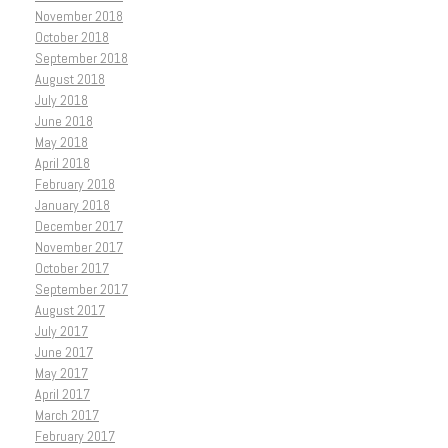
November 2018
October 2018
September 2018
August 2018
July 2018
June 2018
May 2018
April 2018
February 2018
January 2018
December 2017
November 2017
October 2017
September 2017
August 2017
July 2017
June 2017
May 2017
April 2017
March 2017
February 2017