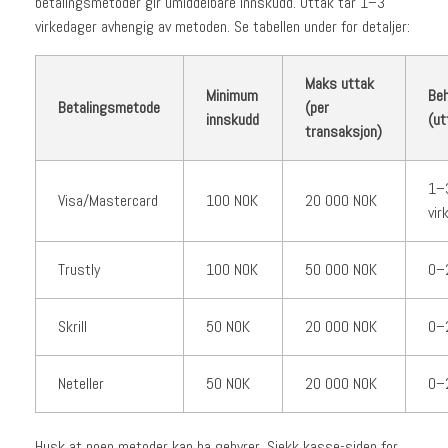
betalingsmetoder gir umiddelbare innskudd. Uttak tar 1–3
virkedager avhengig av metoden. Se tabellen under for detaljer:
Maks uttak
Minimum
Beh
Betalingsmetode
(per
innskudd
(ut
transaksjon)
1–
Visa/Mastercard
100 NOK
20 000 NOK
vir
Trustly
100 NOK
50 000 NOK
0–
Skrill
50 NOK
20 000 NOK
0–
Neteller
50 NOK
20 000 NOK
0–
Husk at noen metoder kan ha gebyrer. Sjekk kasse-siden for