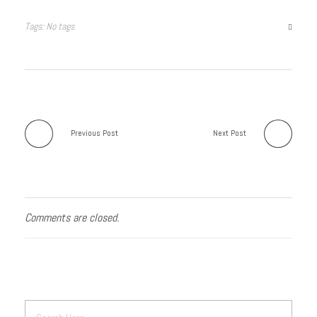
Tags: No tags
Previous Post
Next Post
Comments are closed.