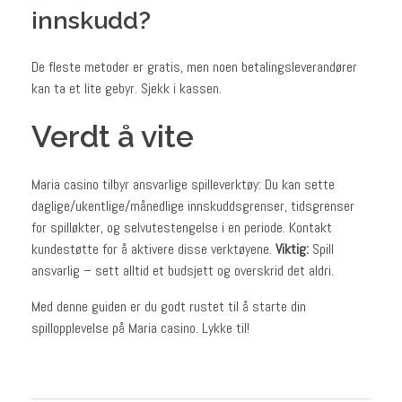
innskudd?
De fleste metoder er gratis, men noen betalingsleverandører
kan ta et lite gebyr. Sjekk i kassen.
Verdt å vite
Maria casino tilbyr ansvarlige spilleverktøy: Du kan sette
daglige/ukentlige/månedlige innskuddsgrenser, tidsgrenser
for spilløkter, og selvutestengelse i en periode. Kontakt
kundestøtte for å aktivere disse verktøyene.
Viktig:
Spill
ansvarlig – sett alltid et budsjett og overskrid det aldri.
Med denne guiden er du godt rustet til å starte din
spillopplevelse på Maria casino. Lykke til!