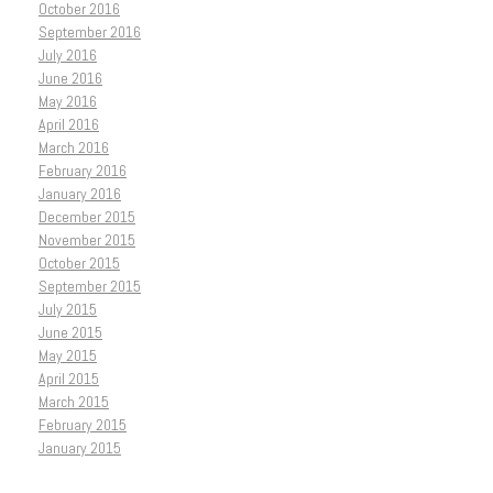
October 2016
September 2016
July 2016
June 2016
May 2016
April 2016
March 2016
February 2016
January 2016
December 2015
November 2015
October 2015
September 2015
July 2015
June 2015
May 2015
April 2015
March 2015
February 2015
January 2015