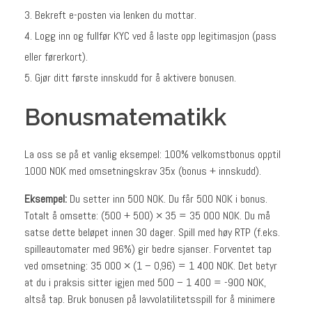
Bekreft e-posten via lenken du mottar.
Logg inn og fullfør KYC ved å laste opp legitimasjon (pass
eller førerkort).
Gjør ditt første innskudd for å aktivere bonusen.
Bonusmatematikk
La oss se på et vanlig eksempel: 100% velkomstbonus opptil
1000 NOK med omsetningskrav 35x (bonus + innskudd).
Eksempel:
Du setter inn 500 NOK. Du får 500 NOK i bonus.
Totalt å omsette: (500 + 500) × 35 = 35 000 NOK. Du må
satse dette beløpet innen 30 dager. Spill med høy RTP (f.eks.
spilleautomater med 96%) gir bedre sjanser. Forventet tap
ved omsetning: 35 000 × (1 – 0,96) = 1 400 NOK. Det betyr
at du i praksis sitter igjen med 500 – 1 400 = -900 NOK,
altså tap. Bruk bonusen på lavvolatilitetsspill for å minimere