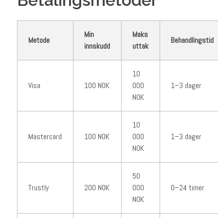
Min
Maks
Metode
Behandlingstid
innskudd
uttak
10
Visa
100 NOK
000
1–3 dager
NOK
10
Mastercard
100 NOK
000
1–3 dager
NOK
50
Trustly
200 NOK
000
0–24 timer
NOK