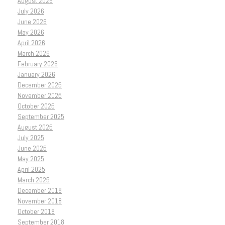
August 2026
July 2026
June 2026
May 2026
April 2026
March 2026
February 2026
January 2026
December 2025
November 2025
October 2025
September 2025
August 2025
July 2025
June 2025
May 2025
April 2025
March 2025
December 2018
November 2018
October 2018
September 2018