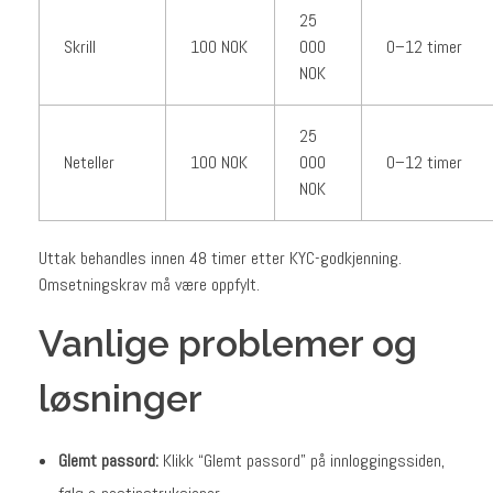
25
Skrill
100 NOK
000
0–12 timer
NOK
25
Neteller
100 NOK
000
0–12 timer
NOK
Uttak behandles innen 48 timer etter KYC-godkjenning.
Omsetningskrav må være oppfylt.
Vanlige problemer og
løsninger
Glemt passord:
Klikk “Glemt passord” på innloggingssiden,