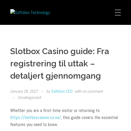
Softdion Technology
Website Design, Branding, Digital Marketing
Slotbox Casino guide: Fra
registrering til uttak –
detaljert gjennomgang
January 28, 2017
by
Softdion CEO
with
no comment
Uncategorized
Whether you are a first-time visitor or returning to
https://slotboxcasino.co.no/
, this guide covers the essential
features you need to know.