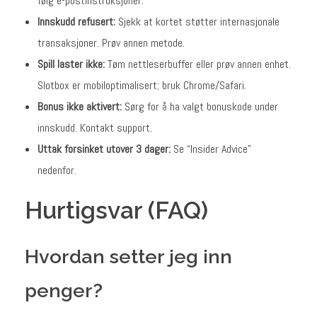
følg e-postinstruksjoner.
Innskudd refusert:
Sjekk at kortet støtter internasjonale
transaksjoner. Prøv annen metode.
Spill laster ikke:
Tøm nettleserbuffer eller prøv annen enhet.
Slotbox er mobiloptimalisert; bruk Chrome/Safari.
Bonus ikke aktivert:
Sørg for å ha valgt bonuskode under
innskudd. Kontakt support.
Uttak forsinket utover 3 dager:
Se “Insider Advice”
nedenfor.
Hurtigsvar (FAQ)
Hvordan setter jeg inn
penger?