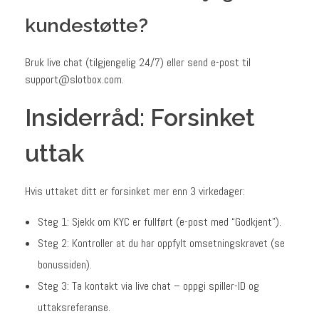
kundestøtte?
Bruk live chat (tilgjengelig 24/7) eller send e-post til
support@slotbox.com.
Insiderråd: Forsinket
uttak
Hvis uttaket ditt er forsinket mer enn 3 virkedager:
Steg 1: Sjekk om KYC er fullført (e-post med “Godkjent”).
Steg 2: Kontroller at du har oppfylt omsetningskravet (se
bonussiden).
Steg 3: Ta kontakt via live chat – oppgi spiller-ID og
uttaksreferanse.