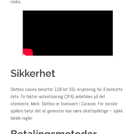
risiko.
Sikkerhet
Slotbox casino benytter 128-bit SSL-kryptering for å beskytte
data. To-faktor-autentisering (2FA) anbefales på det
sterkeste. Merk: Slotbox er lisensiert i Curacao. For norske
spillere betyr det at gevinster kan være skattepliktige – sjekk
lokale regler.
Betalingsmetoder