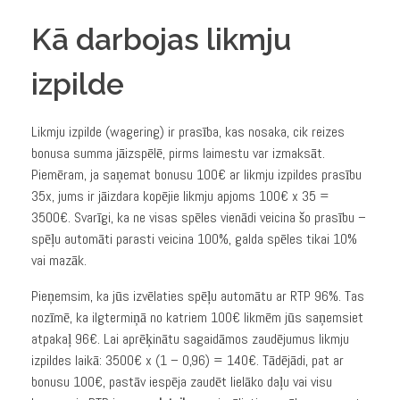
Kā darbojas likmju
izpilde
Likmju izpilde (wagering) ir prasība, kas nosaka, cik reizes
bonusa summa jāizspēlē, pirms laimestu var izmaksāt.
Piemēram, ja saņemat bonusu 100€ ar likmju izpildes prasību
35x, jums ir jāizdara kopējie likmju apjoms 100€ x 35 =
3500€. Svarīgi, ka ne visas spēles vienādi veicina šo prasību –
spēļu automāti parasti veicina 100%, galda spēles tikai 10%
vai mazāk.
Pieņemsim, ka jūs izvēlaties spēļu automātu ar RTP 96%. Tas
nozīmē, ka ilgtermiņā no katriem 100€ likmēm jūs saņemsiet
atpakaļ 96€. Lai aprēķinātu sagaidāmos zaudējumus likmju
izpildes laikā: 3500€ x (1 – 0,96) = 140€. Tādējādi, pat ar
bonusu 100€, pastāv iespēja zaudēt lielāko daļu vai visu