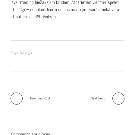
izvairīties no biežākajām kļūdām. Atcerieties vienmēr spēlēt
atbildīgi – nosakiet limitu un neizmantojiet vairāk, nekā varat
atļauties zaudēt. Veiksmi!
Tags: No tags
Previous Post
Next Post
Comments are closed.