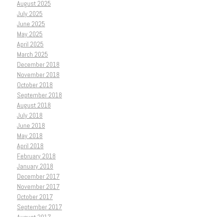
August 2025
July 2025
June 2025
May 2025
April 2025
March 2025
December 2018
November 2018
October 2018
September 2018
August 2018
July 2018
June 2018
May 2018
April 2018
February 2018
January 2018
December 2017
November 2017
October 2017
September 2017
August 2017