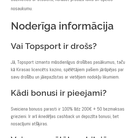
nosaukumu.
Noderīga informācija
Vai Topsport ir drošs?
Jā, Topsport izmanto mūsdienīgus drošības pasākumus, taču
kā Kirasao licencēts kazino, spēlētājiem pašiem jārūpējas par
savu drošību un jāiepazīstas ar vietējiem nodokļu likumiem.
Kādi bonusi ir pieejami?
Sveiciena bonuss parasti ir 100% līdz 200€ + 50 bezmaksas
griezieni. Ir arī iknedēļas cashback un depozīta bonusi, bet
nosacījumi atšķiras.