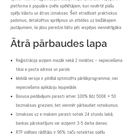
platforma ir populāra izvēle spēlētājiem, kuri novērtē plašu
spēļu klāstu un ātras izmaksas. Šeit atradīsiet praktiskus
padomus, detalizētus aprēķinus un atbildes uz biežākajiem
jautājumiem, lai jūsu pieredze būtu pēc iespējas vienmērīgāka.
Ātrā pārbaudes lapa
Reģistrācija aizņem mazāk nekā 2 minūtes – nepieciešama
tikai e-pasta adrese un parole.
Mobilā versija ir pilnībā optimizēta pārlūkprogrammai, nav
nepieciešama aplikāciju lejupielāde.
Bonusa piedāvājumi parasti ietver 100% līdz 500€ + 50
bezmaksas griezieni, bet vienmēr pārbaudiet noteikumus.
Izmaksas uz e-makiem parasti notiek 24 stundu laikā,
bankas pārskaitījumi var aizņemt 3-5 darba dienas.
RTP vidējais rādītājs ir 96%, taču noteiktas spēļu