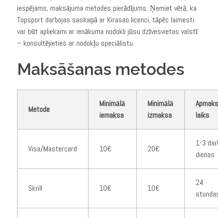
iespējams, maksājuma metodes pierādījums. Ņemiet vērā, ka
Topsport darbojas saskaņā ar Kirasao licenci, tāpēc laimesti
var būt apliekami ar ienākuma nodokli jūsu dzīvesvietas valstī
– konsultējieties ar nodokļu speciālistu.
Maksāšanas metodes
Minimālā
Minimālā
Apmak
Metode
iemaksa
izmaksa
laiks
1-3 dar
Visa/Mastercard
10€
20€
dienas
24
Skrill
10€
10€
stunda