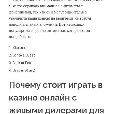
Я часто обращаю внимание на автоматы с
фриспинами, так как они могут значительно
увеличить ваши шансы на выигрыш, не требуя
дополнительных вложений. Вот несколько
популярных игровых автоматов, которые стоит
попробовать:
Starburst
Gonzo’s Quest
Book of Dead
Dead or Alive 2
Почему стоит играть в
казино онлайн с
живыми дилерами для