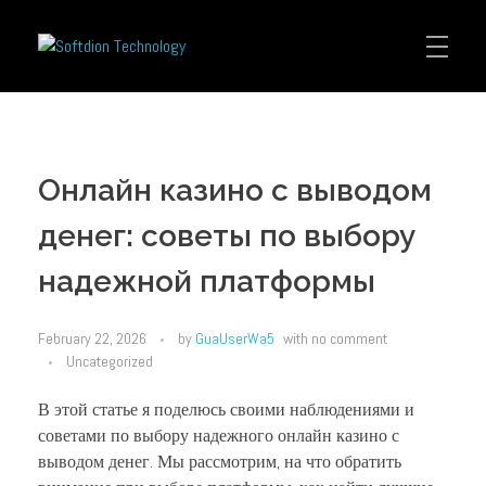
Softdion Technology
Website Design, Branding, Digital Marketing
Онлайн казино с выводом
денег: советы по выбору
надежной платформы
February 22, 2026
by
GuaUserWa5
with
no comment
Uncategorized
В этой статье я поделюсь своими наблюдениями и
советами по выбору надежного онлайн казино с
выводом денег. Мы рассмотрим, на что обратить