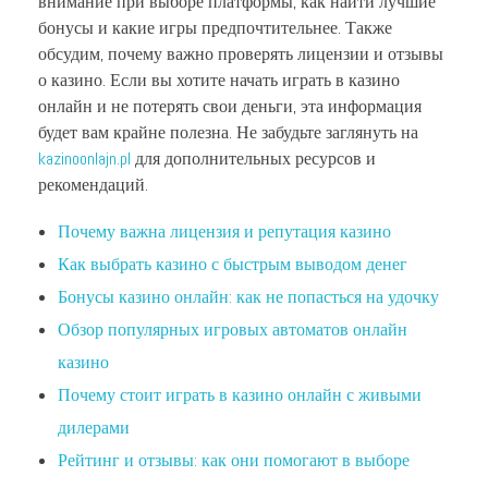
внимание при выборе платформы, как найти лучшие
бонусы и какие игры предпочтительнее. Также
обсудим, почему важно проверять лицензии и отзывы
о казино. Если вы хотите начать играть в казино
онлайн и не потерять свои деньги, эта информация
будет вам крайне полезна. Не забудьте заглянуть на
kazinoonlajn.pl
для дополнительных ресурсов и
рекомендаций.
Почему важна лицензия и репутация казино
Как выбрать казино с быстрым выводом денег
Бонусы казино онлайн: как не попасться на удочку
Обзор популярных игровых автоматов онлайн
казино
Почему стоит играть в казино онлайн с живыми
дилерами
Рейтинг и отзывы: как они помогают в выборе