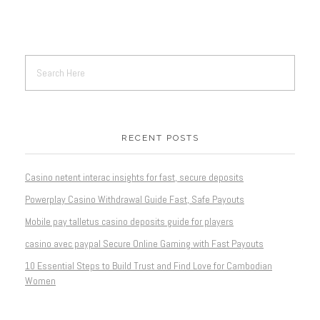
RECENT POSTS
Casino netent interac insights for fast, secure deposits
Powerplay Casino Withdrawal Guide Fast, Safe Payouts
Mobile pay talletus casino deposits guide for players
casino avec paypal Secure Online Gaming with Fast Payouts
10 Essential Steps to Build Trust and Find Love for Cambodian
Women