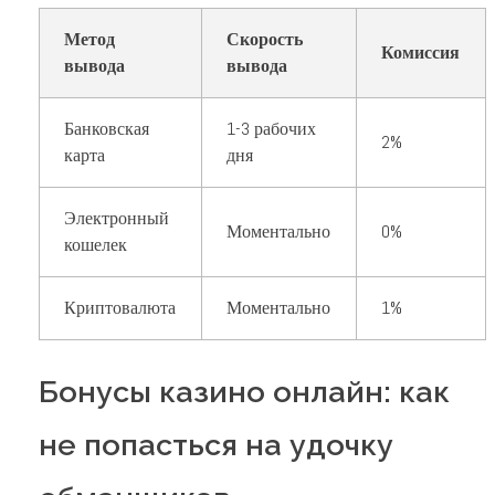
Метод
Скорость
Комиссия
вывода
вывода
Банковская
1-3 рабочих
2%
карта
дня
Электронный
Моментально
0%
кошелек
Криптовалюта
Моментально
1%
Бонусы казино онлайн: как
не попасться на удочку