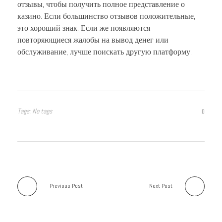
отзывы, чтобы получить полное представление о
казино. Если большинство отзывов положительные,
это хороший знак. Если же появляются
повторяющиеся жалобы на вывод денег или
обслуживание, лучше поискать другую платформу.
Tags: No tags
Previous Post
Next Post