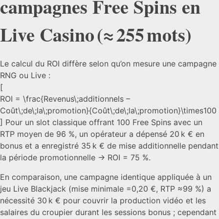
campagnes Free Spins en
Live Casino (≈ 255 mots)
Le calcul du ROI diffère selon qu’on mesure une campagne
RNG ou Live :
[
ROI = \frac{Revenus\;additionnels –
Coût\;de\;la\;promotion}{Coût\;de\;la\;promotion}\times100
] Pour un slot classique offrant 100 Free Spins avec un
RTP moyen de 96 %, un opérateur a dépensé 20 k € en
bonus et a enregistré 35 k € de mise additionnelle pendant
la période promotionnelle → ROI = 75 %.
En comparaison, une campagne identique appliquée à un
jeu Live Blackjack (mise minimale =0,20 €, RTP ≈99 %) a
nécessité 30 k € pour couvrir la production vidéo et les
salaires du croupier durant les sessions bonus ; cependant