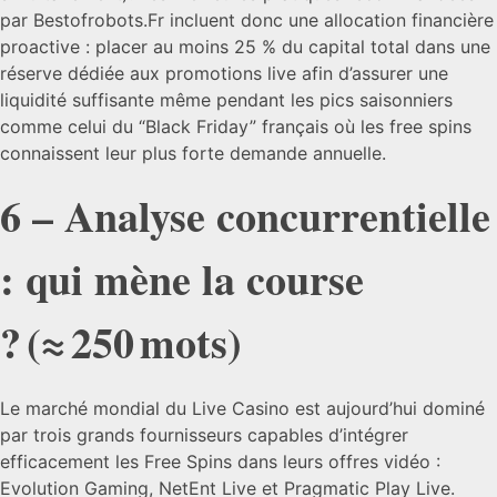
par Bestofrobots.Fr incluent donc une allocation financière
proactive : placer au moins 25 % du capital total dans une
réserve dédiée aux promotions live afin d’assurer une
liquidité suffisante même pendant les pics saisonniers
comme celui du “Black Friday” français où les free spins
connaissent leur plus forte demande annuelle.
6 – Analyse concurrentielle
: qui mène la course
? (≈ 250 mots)
Le marché mondial du Live Casino est aujourd’hui dominé
par trois grands fournisseurs capables d’intégrer
efficacement les Free Spins dans leurs offres vidéo :
Evolution Gaming, NetEnt Live et Pragmatic Play Live.