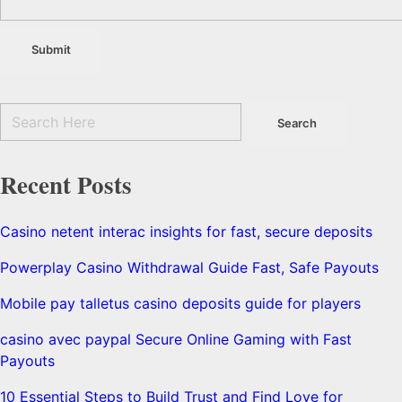
Recent Posts
Casino netent interac insights for fast, secure deposits
Powerplay Casino Withdrawal Guide Fast, Safe Payouts
Mobile pay talletus casino deposits guide for players
casino avec paypal Secure Online Gaming with Fast
Payouts
10 Essential Steps to Build Trust and Find Love for