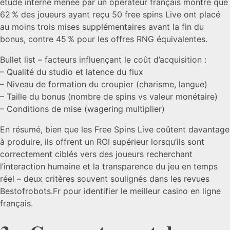
étude interne menée par un opérateur français montre que
62 % des joueurs ayant reçu 50 free spins Live ont placé
au moins trois mises supplémentaires avant la fin du
bonus, contre 45 % pour les offres RNG équivalentes.
Bullet list – facteurs influençant le coût d’acquisition :
– Qualité du studio et latence du flux
– Niveau de formation du croupier (charisme, langue)
– Taille du bonus (nombre de spins vs valeur monétaire)
– Conditions de mise (wagering multiplier)
En résumé, bien que les Free Spins Live coûtent davantage
à produire, ils offrent un ROI supérieur lorsqu’ils sont
correctement ciblés vers des joueurs recherchant
l’interaction humaine et la transparence du jeu en temps
réel – deux critères souvent soulignés dans les revues
Bestofrobots.Fr pour identifier le meilleur casino en ligne
français.