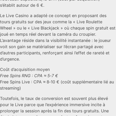
s’établit autour de 6 €.
Le Live Casino a adapté ce concept en proposant des
tours gratuits sur des jeux comme la « Live Roulette
Wheel » ou le « Live Blackjack » où chaque spin gratuit est
joué en temps réel devant la caméra du croupier.
L’avantage réside dans la visibilité instantanée : le joueur
voit son gain se matérialiser sur l’écran partagé avec
d’autres participants, renforçant ainsi l’effet de rareté et
d’urgence.
Coût d’acquisition moyen
Free Spins RNG : CPA ≈ 5‑7 €
Free Spins Live : CPA ≈ 8‑10 € (coût supplémentaire lié au
streaming)
Toutefois, le taux de conversion est souvent plus élevé
pour le Live parce que l’expérience immersive incite à
prolonger la session après la fin des tours gratuits. Une