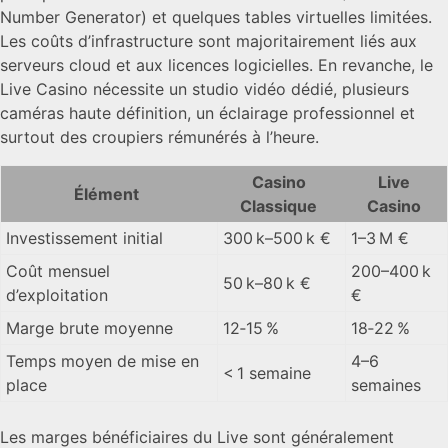
Number Generator) et quelques tables virtuelles limitées.
Les coûts d’infrastructure sont majoritairement liés aux
serveurs cloud et aux licences logicielles. En revanche, le
Live Casino nécessite un studio vidéo dédié, plusieurs
caméras haute définition, un éclairage professionnel et
surtout des croupiers rémunérés à l’heure.
Casino
Live
Élément
Classique
Casino
Investissement initial
300 k–500 k €
1–3 M €
Coût mensuel
200–400 k
50 k–80 k €
d’exploitation
€
Marge brute moyenne
12‑15 %
18‑22 %
Temps moyen de mise en
4–6
< 1 semaine
place
semaines
Les marges bénéficiaires du Live sont généralement