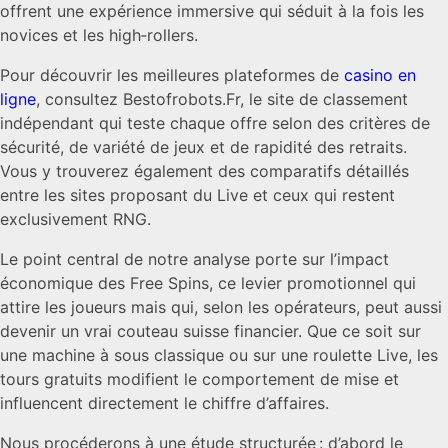
offrent une expérience immersive qui séduit à la fois les
novices et les high‑rollers.
Pour découvrir les meilleures plateformes de
casino en
ligne
, consultez Bestofrobots.Fr, le site de classement
indépendant qui teste chaque offre selon des critères de
sécurité, de variété de jeux et de rapidité des retraits.
Vous y trouverez également des comparatifs détaillés
entre les sites proposant du Live et ceux qui restent
exclusivement RNG.
Le point central de notre analyse porte sur l’impact
économique des Free Spins, ce levier promotionnel qui
attire les joueurs mais qui, selon les opérateurs, peut aussi
devenir un vrai couteau suisse financier. Que ce soit sur
une machine à sous classique ou sur une roulette Live, les
tours gratuits modifient le comportement de mise et
influencent directement le chiffre d’affaires.
Nous procéderons à une étude structurée : d’abord le