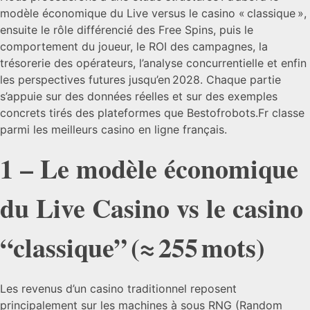
modèle économique du Live versus le casino « classique »,
ensuite le rôle différencié des Free Spins, puis le
comportement du joueur, le ROI des campagnes, la
trésorerie des opérateurs, l’analyse concurrentielle et enfin
les perspectives futures jusqu’en 2028. Chaque partie
s’appuie sur des données réelles et sur des exemples
concrets tirés des plateformes que Bestofrobots.Fr classe
parmi les meilleurs casino en ligne français.
1 – Le modèle économique
du Live Casino vs le casino
“classique” (≈ 255 mots)
Les revenus d’un casino traditionnel reposent
principalement sur les machines à sous RNG (Random