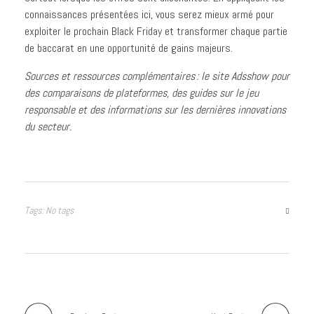
connaissances présentées ici, vous serez mieux armé pour
exploiter le prochain Black Friday et transformer chaque partie
de baccarat en une opportunité de gains majeurs.
Sources et ressources complémentaires : le site Adsshow pour
des comparaisons de plateformes, des guides sur le jeu
responsable et des informations sur les dernières innovations
du secteur.
Tags: No tags