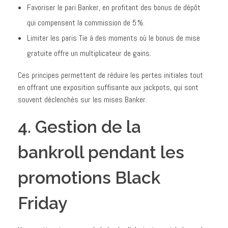
Favoriser le pari Banker, en profitant des bonus de dépôt
qui compensent la commission de 5 %.
Limiter les paris Tie à des moments où le bonus de mise
gratuite offre un multiplicateur de gains.
Ces principes permettent de réduire les pertes initiales tout
en offrant une exposition suffisante aux jackpots, qui sont
souvent déclenchés sur les mises Banker.
4. Gestion de la
bankroll pendant les
promotions Black
Friday