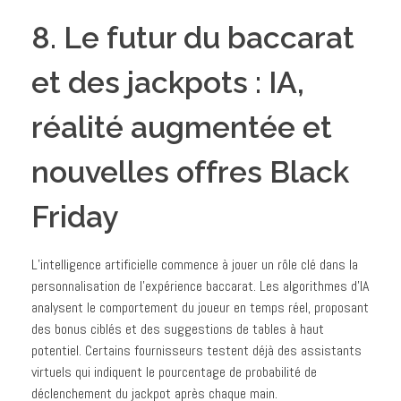
8. Le futur du baccarat
et des jackpots : IA,
réalité augmentée et
nouvelles offres Black
Friday
L’intelligence artificielle commence à jouer un rôle clé dans la
personnalisation de l’expérience baccarat. Les algorithmes d’IA
analysent le comportement du joueur en temps réel, proposant
des bonus ciblés et des suggestions de tables à haut
potentiel. Certains fournisseurs testent déjà des assistants
virtuels qui indiquent le pourcentage de probabilité de
déclenchement du jackpot après chaque main.