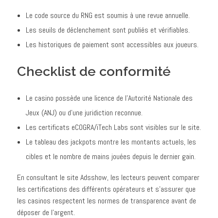
Le code source du RNG est soumis à une revue annuelle.
Les seuils de déclenchement sont publiés et vérifiables.
Les historiques de paiement sont accessibles aux joueurs.
Checklist de conformité
Le casino possède une licence de l’Autorité Nationale des
Jeux (ANJ) ou d’une juridiction reconnue.
Les certificats eCOGRA/iTech Labs sont visibles sur le site.
Le tableau des jackpots montre les montants actuels, les
cibles et le nombre de mains jouées depuis le dernier gain.
En consultant le site Adsshow, les lecteurs peuvent comparer
les certifications des différents opérateurs et s’assurer que
les casinos respectent les normes de transparence avant de
déposer de l’argent.