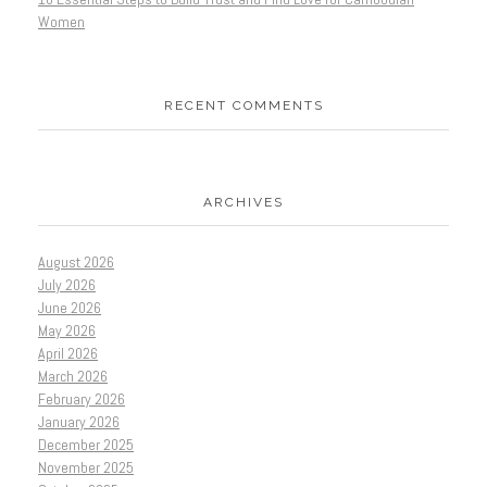
Women
RECENT COMMENTS
ARCHIVES
August 2026
July 2026
June 2026
May 2026
April 2026
March 2026
February 2026
January 2026
December 2025
November 2025