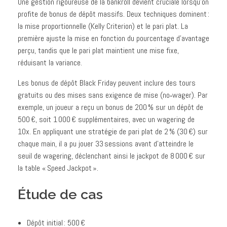
Une gestion rigoureuse de la bankroll devient cruciale lorsqu’on
profite de bonus de dépôt massifs. Deux techniques dominent :
la mise proportionnelle (Kelly Criterion) et le pari plat. La
première ajuste la mise en fonction du pourcentage d’avantage
perçu, tandis que le pari plat maintient une mise fixe,
réduisant la variance.
Les bonus de dépôt Black Friday peuvent inclure des tours
gratuits ou des mises sans exigence de mise (no‑wager). Par
exemple, un joueur a reçu un bonus de 200 % sur un dépôt de
500 €, soit 1 000 € supplémentaires, avec un wagering de
10x. En appliquant une stratégie de pari plat de 2 % (30 €) sur
chaque main, il a pu jouer 33 sessions avant d’atteindre le
seuil de wagering, déclenchant ainsi le jackpot de 8 000 € sur
la table « Speed Jackpot ».
Étude de cas
Dépôt initial : 500 €