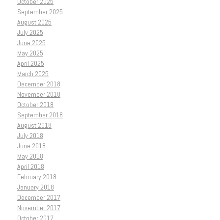
October 2025
September 2025
August 2025
July 2025
June 2025
May 2025
April 2025
March 2025
December 2018
November 2018
October 2018
September 2018
August 2018
July 2018
June 2018
May 2018
April 2018
February 2018
January 2018
December 2017
November 2017
October 2017