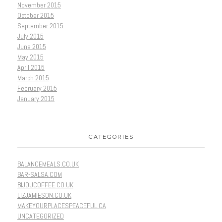
November 2015
October 2015
September 2015
July 2015
June 2015
May 2015
April 2015
March 2015
February 2015
January 2015
CATEGORIES
BALANCEMEALS.CO.UK
BAR-SALSA.COM
BIJOUCOFFEE.CO.UK
LIZJAMIESON.CO.UK
MAKEYOURPLACESPEACEFUL.CA
UNCATEGORIZED