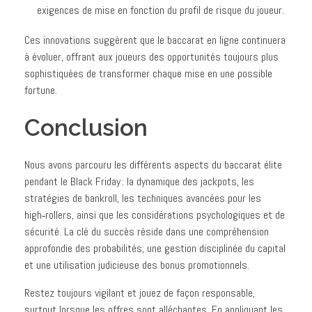
exigences de mise en fonction du profil de risque du joueur.
Ces innovations suggèrent que le baccarat en ligne continuera
à évoluer, offrant aux joueurs des opportunités toujours plus
sophistiquées de transformer chaque mise en une possible
fortune.
Conclusion
Nous avons parcouru les différents aspects du baccarat élite
pendant le Black Friday : la dynamique des jackpots, les
stratégies de bankroll, les techniques avancées pour les
high‑rollers, ainsi que les considérations psychologiques et de
sécurité. La clé du succès réside dans une compréhension
approfondie des probabilités, une gestion disciplinée du capital
et une utilisation judicieuse des bonus promotionnels.
Restez toujours vigilant et jouez de façon responsable,
surtout lorsque les offres sont alléchantes. En appliquant les