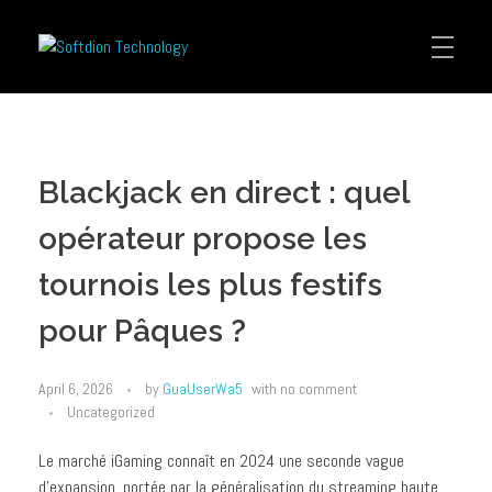
Softdion Technology
Website Design, Branding, Digital Marketing
Blackjack en direct : quel
opérateur propose les
tournois les plus festifs
pour Pâques ?
April 6, 2026
by
GuaUserWa5
with
no comment
Uncategorized
Le marché iGaming connaît en 2024 une seconde vague
d’expansion, portée par la généralisation du streaming haute