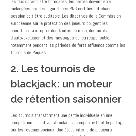
les flux doivent être horodatés, les cartes doivent être
mélangées par des algorithmes RNG certifiés, et chaque
session doit être auditable. Les directives de la Commission
européenne sur la protection des joueurs obligent les
opérateurs à intégrer des limites de mise, des outils
d’auto‑exclusion et des messages de jeu responsable,
notamment pendant les périodes de forte affluence comme les
tournois de Pâques.
2. Les tournois de
blackjack : un moteur
de rétention saisonnier
Les tournois transforment une partie individuelle en une
compétition collective, stimulant la compétitivité et le partage
sur les réseaux sociaux. Une étude interne de plusieurs