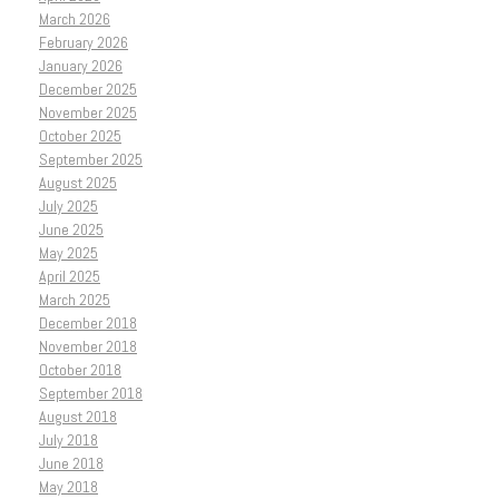
March 2026
February 2026
January 2026
December 2025
November 2025
October 2025
September 2025
August 2025
July 2025
June 2025
May 2025
April 2025
March 2025
December 2018
November 2018
October 2018
September 2018
August 2018
July 2018
June 2018
May 2018