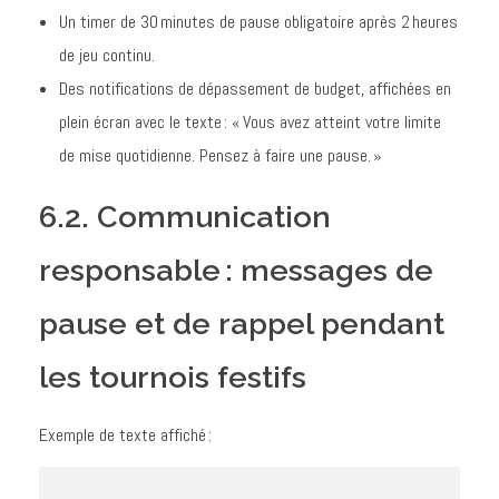
Un timer de 30 minutes de pause obligatoire après 2 heures
de jeu continu.
Des notifications de dépassement de budget, affichées en
plein écran avec le texte : « Vous avez atteint votre limite
de mise quotidienne. Pensez à faire une pause. »
6.2. Communication
responsable : messages de
pause et de rappel pendant
les tournois festifs
Exemple de texte affiché :