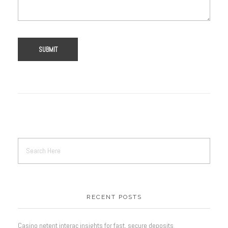
RECENT POSTS
Casino netent interac insights for fast, secure deposits