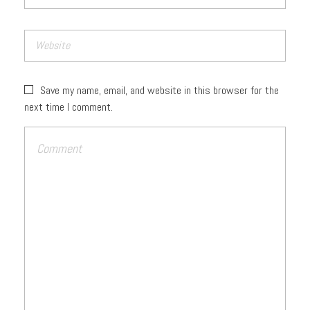
Save my name, email, and website in this browser for the
next time I comment.