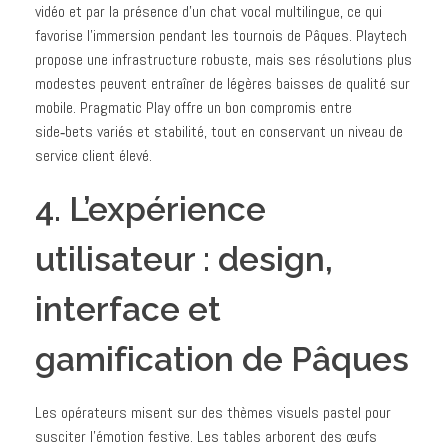
vidéo et par la présence d’un chat vocal multilingue, ce qui
favorise l’immersion pendant les tournois de Pâques. Playtech
propose une infrastructure robuste, mais ses résolutions plus
modestes peuvent entraîner de légères baisses de qualité sur
mobile. Pragmatic Play offre un bon compromis entre
side‑bets variés et stabilité, tout en conservant un niveau de
service client élevé.
4. L’expérience
utilisateur : design,
interface et
gamification de Pâques
Les opérateurs misent sur des thèmes visuels pastel pour
susciter l’émotion festive. Les tables arborent des œufs