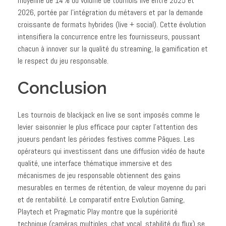
moyenne de 14 % du volume de tournois live entre 2025 et
2026, portée par l’intégration du métavers et par la demande
croissante de formats hybrides (live + social). Cette évolution
intensifiera la concurrence entre les fournisseurs, poussant
chacun à innover sur la qualité du streaming, la gamification et
le respect du jeu responsable.
Conclusion
Les tournois de blackjack en live se sont imposés comme le
levier saisonnier le plus efficace pour capter l’attention des
joueurs pendant les périodes festives comme Pâques. Les
opérateurs qui investissent dans une diffusion vidéo de haute
qualité, une interface thématique immersive et des
mécanismes de jeu responsable obtiennent des gains
mesurables en termes de rétention, de valeur moyenne du pari
et de rentabilité. Le comparatif entre Evolution Gaming,
Playtech et Pragmatic Play montre que la supériorité
technique (caméras multiples, chat vocal, stabilité du flux) se