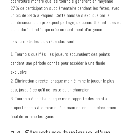
opérateurs montre que les tournois génèrent en moyenne
27 % de participation supplémentaire pendant les fêtes, avec
un pic de 34 % à Pâques. Cette hausse s’explique par la
combinaison d’un prize‑pool partagé, de bonus thématiques et
d’une durée limitée qui crée un sentiment d’urgence.
Les formats les plus répandus sont :
Tournois qualifiés : les joueurs accumulent des points
pendant une période donnée pour accéder à une finale
exclusive.
Élimination directe : chaque main élimine le joueur le plus
bas, jusqu’à ce qu’il ne reste qu’un champion.
Tournois à points : chaque main rapporte des points
proportionnels à la mise et à la main obtenue, le classement
final détermine les gains.
2.1. Structure typique d’un