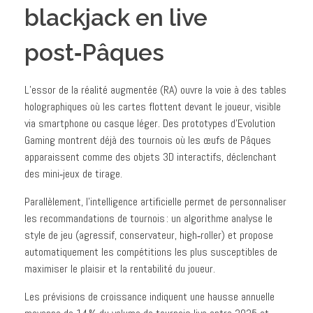
blackjack en live
post‑Pâques
L’essor de la réalité augmentée (RA) ouvre la voie à des tables
holographiques où les cartes flottent devant le joueur, visible
via smartphone ou casque léger. Des prototypes d’Evolution
Gaming montrent déjà des tournois où les œufs de Pâques
apparaissent comme des objets 3D interactifs, déclenchant
des mini‑jeux de tirage.
Parallèlement, l’intelligence artificielle permet de personnaliser
les recommandations de tournois : un algorithme analyse le
style de jeu (agressif, conservateur, high‑roller) et propose
automatiquement les compétitions les plus susceptibles de
maximiser le plaisir et la rentabilité du joueur.
Les prévisions de croissance indiquent une hausse annuelle