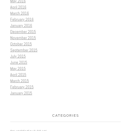
May 2016
April 2016
March 2016
February 2016
January 2016
December 2015
November 2015
October 2015
September 2015
July 2015
June 2015
May 2015
April 2015
March 2015
February 2015
January 2015
CATEGORIES