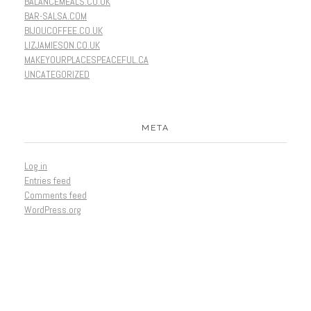
BALANCEMEALS.CO.UK
BAR-SALSA.COM
BIJOUCOFFEE.CO.UK
LIZJAMIESON.CO.UK
MAKEYOURPLACESPEACEFUL.CA
UNCATEGORIZED
META
Log in
Entries feed
Comments feed
WordPress.org