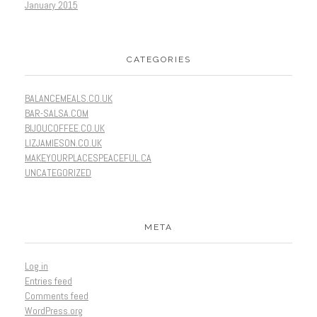
January 2015
CATEGORIES
BALANCEMEALS.CO.UK
BAR-SALSA.COM
BIJOUCOFFEE.CO.UK
LIZJAMIESON.CO.UK
MAKEYOURPLACESPEACEFUL.CA
UNCATEGORIZED
META
Log in
Entries feed
Comments feed
WordPress.org