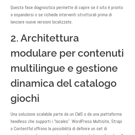
Questa fase diagnostica permette di capire se il sito è pronto
a espandersi o se richiede interventi strutturali prima di
lanciare nuove versioni localizzate.
2. Architettura
modulare per contenuti
multilingue e gestione
dinamica del catalogo
giochi
Una soluzione scalabile parte da un CMS o da una piattaforma
headless che supporti i “locales”. WordPress Multisite, Strapi
o Contentful offrono la possibilità di definire un set di