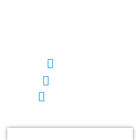
Contact Us
09061416296
08096493431
info@softdion.com
ABM Plaza, Utako, Abuja.