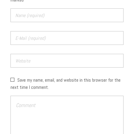
Save my name, email, and website in this browser for the
next time I comment.