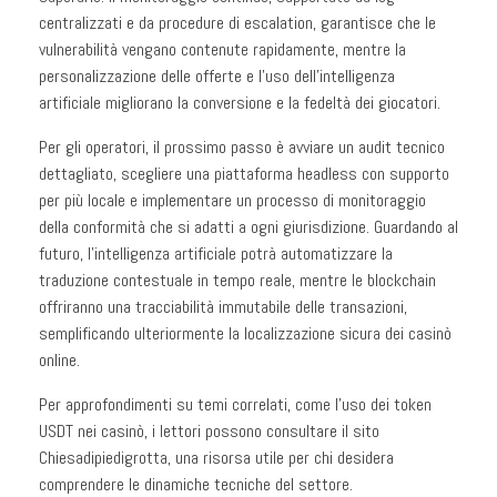
centralizzati e da procedure di escalation, garantisce che le
vulnerabilità vengano contenute rapidamente, mentre la
personalizzazione delle offerte e l’uso dell’intelligenza
artificiale migliorano la conversione e la fedeltà dei giocatori.
Per gli operatori, il prossimo passo è avviare un audit tecnico
dettagliato, scegliere una piattaforma headless con supporto
per più locale e implementare un processo di monitoraggio
della conformità che si adatti a ogni giurisdizione. Guardando al
futuro, l’intelligenza artificiale potrà automatizzare la
traduzione contestuale in tempo reale, mentre le blockchain
offriranno una tracciabilità immutabile delle transazioni,
semplificando ulteriormente la localizzazione sicura dei casinò
online.
Per approfondimenti su temi correlati, come l’uso dei token
USDT nei casinò, i lettori possono consultare il sito
Chiesadipiedigrotta, una risorsa utile per chi desidera
comprendere le dinamiche tecniche del settore.