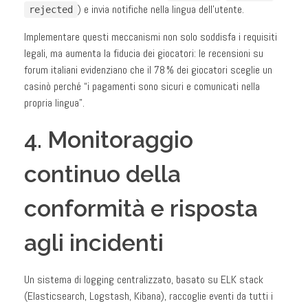
) e invia notifiche nella lingua dell’utente.
rejected
Implementare questi meccanismi non solo soddisfa i requisiti
legali, ma aumenta la fiducia dei giocatori: le recensioni su
forum italiani evidenziano che il 78 % dei giocatori sceglie un
casinò perché “i pagamenti sono sicuri e comunicati nella
propria lingua”.
4. Monitoraggio
continuo della
conformità e risposta
agli incidenti
Un sistema di logging centralizzato, basato su ELK stack
(Elasticsearch, Logstash, Kibana), raccoglie eventi da tutti i