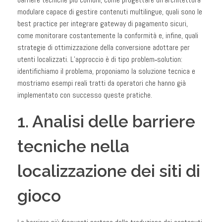
modulare capace di gestire contenuti multilingue, quali sono le
best practice per integrare gateway di pagamento sicuri,
come monitorare costantemente la conformità e, infine, quali
strategie di ottimizzazione della conversione adottare per
utenti localizzati. L’approccio è di tipo problem‑solution:
identifichiamo il problema, proponiamo la soluzione tecnica e
mostriamo esempi reali tratti da operatori che hanno già
implementato con successo queste pratiche.
1. Analisi delle barriere
tecniche nella
localizzazione dei siti di
gioco