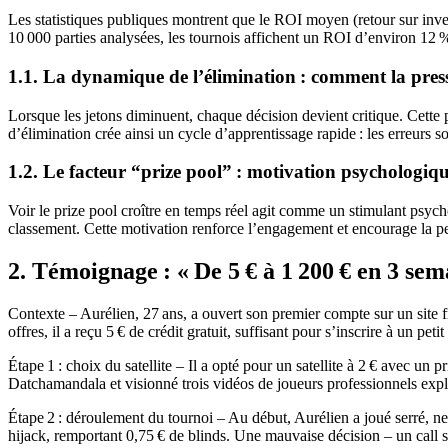
Les statistiques publiques montrent que le ROI moyen (retour sur inves
10 000 parties analysées, les tournois affichent un ROI d’environ 12 
1.1. La dynamique de l’élimination : comment la pressi
Lorsque les jetons diminuent, chaque décision devient critique. Cette pr
d’élimination crée ainsi un cycle d’apprentissage rapide : les erreurs so
1.2. Le facteur “prize pool” : motivation psychologiqu
Voir le prize pool croître en temps réel agit comme un stimulant psycho
classement. Cette motivation renforce l’engagement et encourage la pe
2. Témoignage : « De 5 € à 1 200 € en 3 sema
Contexte – Aurélien, 27 ans, a ouvert son premier compte sur un site
offres, il a reçu 5 € de crédit gratuit, suffisant pour s’inscrire à un petit
Étape 1 : choix du satellite – Il a opté pour un satellite à 2 € avec un p
Datchamandala et visionné trois vidéos de joueurs professionnels expli
Étape 2 : déroulement du tournoi – Au début, Aurélien a joué serré, ne
hijack, remportant 0,75 € de blinds. Une mauvaise décision – un call su