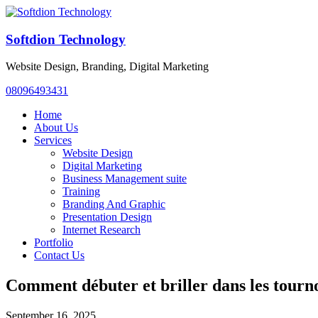
Softdion Technology
Website Design, Branding, Digital Marketing
08096493431
Home
About Us
Services
Website Design
Digital Marketing
Business Management suite
Training
Branding And Graphic
Presentation Design
Internet Research
Portfolio
Contact Us
Comment débuter et briller dans les tournoi
September 16, 2025