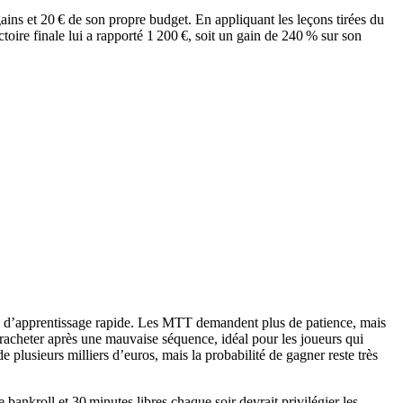
s gains et 20 € de son propre budget. En appliquant les leçons tirées du
ictoire finale lui a rapporté 1 200 €, soit un gain de 240 % sur son
urbe d’apprentissage rapide. Les MTT demandent plus de patience, mais
se racheter après une mauvaise séquence, idéal pour les joueurs qui
e plusieurs milliers d’euros, mais la probabilité de gagner reste très
e bankroll et 30 minutes libres chaque soir devrait privilégier les