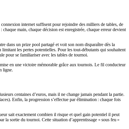
connexion internet suffisent pour rejoindre des milliers de tables, de
es : chaque main, chaque décision est enregistrée, chaque erreur devient
ntre dans un prize pool partagé et voit son nom disparaître dès la
limitant les pertes potentielles. Pour les tout‑débutants qui souhaitent
e pour se familiariser avec les tables de tournoi.
te mise en une victoire mémorable grâce aux tournois. Le fil conducteur
n ligne.
lusieurs centaines d’euros, mais il ne change jamais pendant la partie.
es). Enfin, la progression s’effectue par élimination : chaque fois
eur sait exactement combien il risque et quel gain potentiel il peut
r la sortie du tournoi. Cette situation d’apprentissage « sous feu »