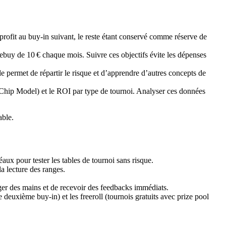
rofit au buy‑in suivant, le reste étant conservé comme réserve de
rebuy de 10 € chaque mois. Suivre ces objectifs évite les dépenses
ble permet de répartir le risque et d’apprendre d’autres concepts de
nt Chip Model) et le ROI par type de tournoi. Analyser ces données
able.
ux pour tester les tables de tournoi sans risque.
a lecture des ranges.
er des mains et de recevoir des feedbacks immédiats.
deuxième buy‑in) et les freeroll (tournois gratuits avec prize pool