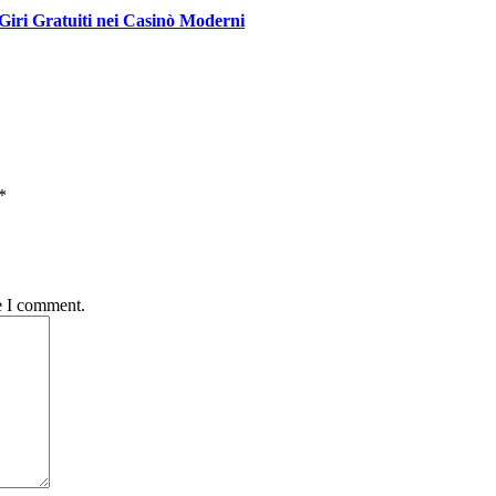
 Giri Gratuiti nei Casinò Moderni
*
e I comment.