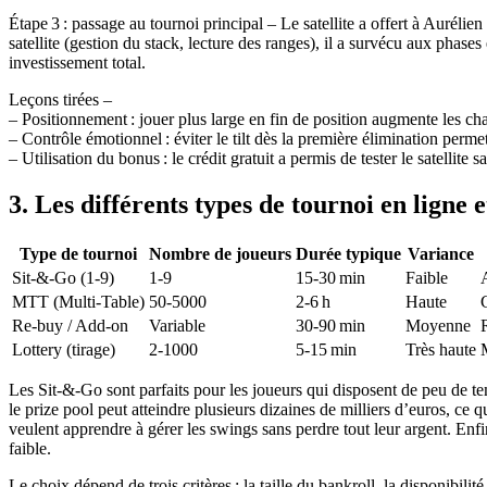
Étape 3 : passage au tournoi principal – Le satellite a offert à Aurélien
satellite (gestion du stack, lecture des ranges), il a survécu aux phases 
investissement total.
Leçons tirées –
– Positionnement : jouer plus large en fin de position augmente les cha
– Contrôle émotionnel : éviter le tilt dès la première élimination perme
– Utilisation du bonus : le crédit gratuit a permis de tester le satellite 
3. Les différents types de tournoi en ligne
Type de tournoi
Nombre de joueurs
Durée typique
Variance
Sit‑&‑Go (1‑9)
1‑9
15‑30 min
Faible
MTT (Multi‑Table)
50‑5000
2‑6 h
Haute
Re‑buy / Add‑on
Variable
30‑90 min
Moyenne
Lottery (tirage)
2‑1000
5‑15 min
Très haute
Les Sit‑&‑Go sont parfaits pour les joueurs qui disposent de peu de te
le prize pool peut atteindre plusieurs dizaines de milliers d’euros, ce 
veulent apprendre à gérer les swings sans perdre tout leur argent. Enfin,
faible.
Le choix dépend de trois critères : la taille du bankroll, la disponibili