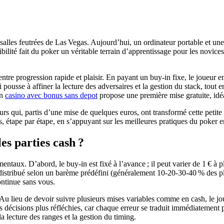
salles feutrées de Las Vegas. Aujourd’hui, un ordinateur portable et une 
sibilité fait du poker un véritable terrain d’apprentissage pour les novic
ntre progression rapide et plaisir. En payant un buy‑in fixe, le joueur e
usse à affiner la lecture des adversaires et la gestion du stack, tout en 
un
casino avec bonus sans depot
propose une première mise gratuite, idéal
eurs qui, partis d’une mise de quelques euros, ont transformé cette peti
, étape par étape, en s’appuyant sur les meilleures pratiques du poker e
les parties cash ?
ntaux. D’abord, le buy‑in est fixé à l’avance ; il peut varier de 1 € à p
istribué selon un barème prédéfini (généralement 10‑20‑30‑40 % des plac
ontinue sans vous.
 Au lieu de devoir suivre plusieurs mises variables comme en cash, le jou
 décisions plus réfléchies, car chaque erreur se traduit immédiatement pa
a lecture des ranges et la gestion du timing.