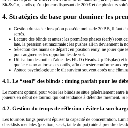
Sit‑&‑Go, tandis qu’un joueur disposant de 200 € et de plusieurs soiré
4. Stratégies de base pour dominer les pre
Gestion du stack : lorsqu’on possède moins de 20 BB, il faut che
serrés.
Lecture des blinds et antes : les premières phases (early) sont c
late, la pression est maximale ; les pushes all‑in deviennent la n
Sélection des mains de départ : en position early, ne jouer que
pour augmenter les opportunités de vol.
Utilisation des outils d’aide : les HUD (Heads‑Up Display) et l
que le casino autorise ces outils, afin de rester conforme aux règ
Astuce psychologique : le tilt survient souvent après une élimin
4.1. Le “steal” des blinds : timing parfait pour les dé
Le moment optimal pour voler les blinds se situe généralement entre le
joueurs en début de tournoi qui ont tendance à défendre rarement. Si le 
4.2. Gestion du temps de réflexion : éviter la surcharg
Les tournois longs peuvent épuiser la capacité de concentration. Limit
checklists mentales (position, stack, taille du pot) aide à prendre des dé