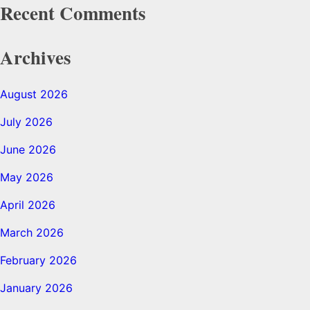
Recent Comments
Archives
August 2026
July 2026
June 2026
May 2026
April 2026
March 2026
February 2026
January 2026