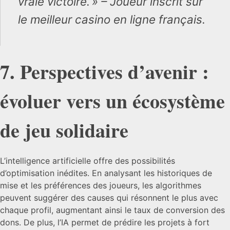
vraie victoire. » – Joueur inscrit sur
le meilleur casino en ligne français.
7. Perspectives d’avenir :
évoluer vers un écosystème
de jeu solidaire
L’intelligence artificielle offre des possibilités
d’optimisation inédites. En analysant les historiques de
mise et les préférences des joueurs, les algorithmes
peuvent suggérer des causes qui résonnent le plus avec
chaque profil, augmentant ainsi le taux de conversion des
dons. De plus, l’IA permet de prédire les projets à fort