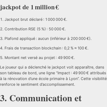
jackpot de 1 million €
Jackpot brut déclaré : 1 000 000 €.
Contribution RSE (5 %) : 50 000 €.
Plafond appliqué : aucun (inférieur à 200 000 €).
Frais de transaction blockchain : 0,2 % ≈ 100 €.
Montant net versé au projet : 49 900 €.
Le joueur qui a déclenché le jackpot voit apparaître, dans
son tableau de bord, une ligne “Impact : 49 900 € attribués
à la rénovation d’une école primaire à Lyon”. Cette visibilité
renforce le sentiment d’accomplissement.
3. Communication et