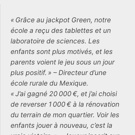
« Grâce au jackpot Green, notre
école a reçu des tablettes et un
laboratoire de sciences. Les
enfants sont plus motivés, et les
parents voient le jeu sous un jour
plus positif. » – Directeur d’une
école rurale du Mexique.
« J’ai gagné 20 000 €, et j’ai choisi
de reverser 1 000 € à la rénovation
du terrain de mon quartier. Voir les
enfants jouer à nouveau, c’est la