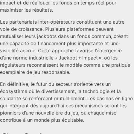
impact et de réallouer les fonds en temps réel pour
maximiser les résultats.
Les partenariats inter‑opérateurs constituent une autre
voie de croissance. Plusieurs plateformes peuvent
mutualiser leurs jackpots dans un fonds commun, créant
une capacité de financement plus importante et une
visibilité accrue. Cette approche favorise l’émergence
d’une norme industrielle « Jackpot + Impact », où les
régulateurs reconnaissent le modèle comme une pratique
exemplaire de jeu responsable.
En définitive, le futur du secteur s’oriente vers un
écosystème où le divertissement, la technologie et la
solidarité se renforcent mutuellement. Les casinos en ligne
qui intègrent dès aujourd’hui ces mécanismes seront les
pionniers d’une nouvelle ère du jeu, où chaque mise
contribue à un monde plus équitable.