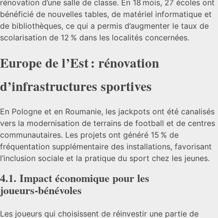
rénovation d’une salle de classe. En 18 mois, 27 écoles ont
bénéficié de nouvelles tables, de matériel informatique et
de bibliothèques, ce qui a permis d’augmenter le taux de
scolarisation de 12 % dans les localités concernées.
Europe de l’Est : rénovation
d’infrastructures sportives
En Pologne et en Roumanie, les jackpots ont été canalisés
vers la modernisation de terrains de football et de centres
communautaires. Les projets ont généré 15 % de
fréquentation supplémentaire des installations, favorisant
l’inclusion sociale et la pratique du sport chez les jeunes.
4.1. Impact économique pour les
joueurs‑bénévoles
Les joueurs qui choisissent de réinvestir une partie de