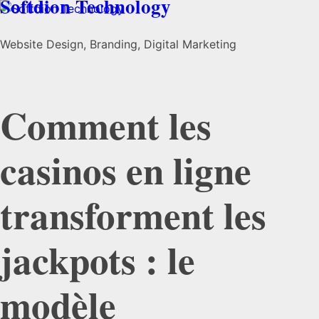
Softdion Technology
Website Design, Branding, Digital Marketing
Comment les
casinos en ligne
transforment les
jackpots : le
modèle