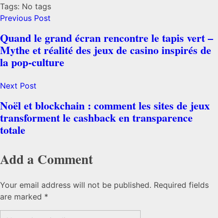
Tags: No tags
Previous Post
Quand le grand écran rencontre le tapis vert –
Mythe et réalité des jeux de casino inspirés de
la pop‑culture
Next Post
Noël et blockchain : comment les sites de jeux
transforment le cashback en transparence
totale
Add a Comment
Your email address will not be published. Required fields
are marked *