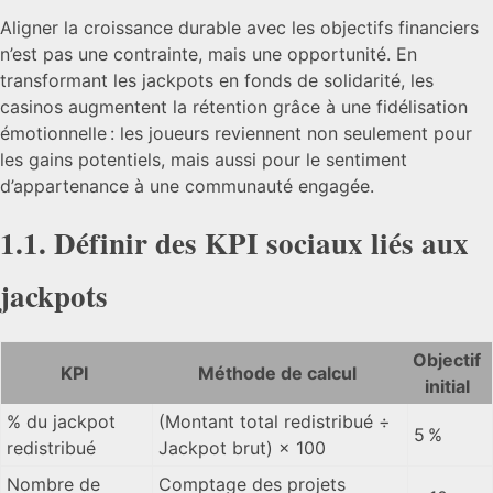
Aligner la croissance durable avec les objectifs financiers
n’est pas une contrainte, mais une opportunité. En
transformant les jackpots en fonds de solidarité, les
casinos augmentent la rétention grâce à une fidélisation
émotionnelle : les joueurs reviennent non seulement pour
les gains potentiels, mais aussi pour le sentiment
d’appartenance à une communauté engagée.
1.1. Définir des KPI sociaux liés aux
jackpots
Objectif
KPI
Méthode de calcul
initial
% du jackpot
(Montant total redistribué ÷
5 %
redistribué
Jackpot brut) × 100
Nombre de
Comptage des projets