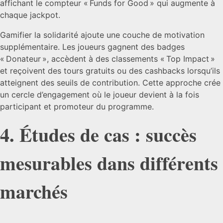
affichant le compteur « Funds for Good » qui augmente à
chaque jackpot.
Gamifier la solidarité ajoute une couche de motivation
supplémentaire. Les joueurs gagnent des badges
« Donateur », accèdent à des classements « Top Impact »
et reçoivent des tours gratuits ou des cashbacks lorsqu’ils
atteignent des seuils de contribution. Cette approche crée
un cercle d’engagement où le joueur devient à la fois
participant et promoteur du programme.
4. Études de cas : succès
mesurables dans différents
marchés