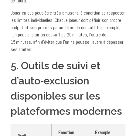
de tours.
Jouer en duo peut être très amusant, à condition de respecter
les limites individuelles. Chaque joueur doit définir son propre
budget et ses propres paramètres de cool‑off. Par exemple,
l’un peut choisir un cool‑off de 20 minutes, l’autre de
15 minutes, afin d’éviter que l’un ne pousse l’autre à dépasser
ses limites.
5. Outils de suivi et
d’auto‑exclusion
disponibles sur les
plateformes modernes
Fonction
Exemple