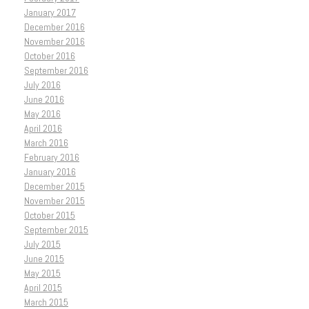
January 2017
December 2016
November 2016
October 2016
September 2016
July 2016
June 2016
May 2016
April 2016
March 2016
February 2016
January 2016
December 2015
November 2015
October 2015
September 2015
July 2015
June 2015
May 2015
April 2015
March 2015