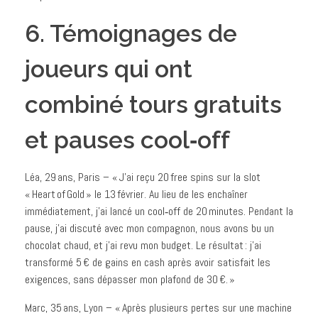
6. Témoignages de
joueurs qui ont
combiné tours gratuits
et pauses cool‑off
Léa, 29 ans, Paris – « J’ai reçu 20 free spins sur la slot
« Heart of Gold » le 13 février. Au lieu de les enchaîner
immédiatement, j’ai lancé un cool‑off de 20 minutes. Pendant la
pause, j’ai discuté avec mon compagnon, nous avons bu un
chocolat chaud, et j’ai revu mon budget. Le résultat : j’ai
transformé 5 € de gains en cash après avoir satisfait les
exigences, sans dépasser mon plafond de 30 €. »
Marc, 35 ans, Lyon – « Après plusieurs pertes sur une machine