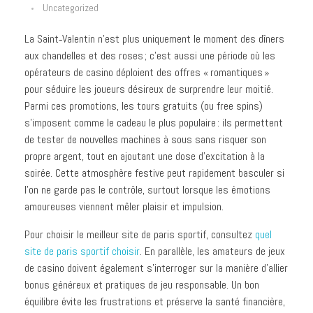
Uncategorized
La Saint‑Valentin n’est plus uniquement le moment des dîners
aux chandelles et des roses ; c’est aussi une période où les
opérateurs de casino déploient des offres « romantiques »
pour séduire les joueurs désireux de surprendre leur moitié.
Parmi ces promotions, les tours gratuits (ou free spins)
s’imposent comme le cadeau le plus populaire : ils permettent
de tester de nouvelles machines à sous sans risquer son
propre argent, tout en ajoutant une dose d’excitation à la
soirée. Cette atmosphère festive peut rapidement basculer si
l’on ne garde pas le contrôle, surtout lorsque les émotions
amoureuses viennent mêler plaisir et impulsion.
Pour choisir le meilleur site de paris sportif, consultez
quel
site de paris sportif choisir
. En parallèle, les amateurs de jeux
de casino doivent également s’interroger sur la manière d’allier
bonus généreux et pratiques de jeu responsable. Un bon
équilibre évite les frustrations et préserve la santé financière,