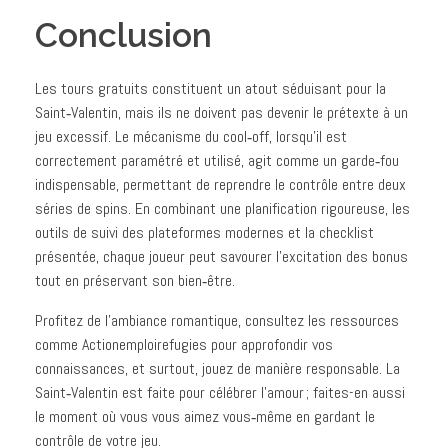
Conclusion
Les tours gratuits constituent un atout séduisant pour la
Saint‑Valentin, mais ils ne doivent pas devenir le prétexte à un
jeu excessif. Le mécanisme du cool‑off, lorsqu’il est
correctement paramétré et utilisé, agit comme un garde‑fou
indispensable, permettant de reprendre le contrôle entre deux
séries de spins. En combinant une planification rigoureuse, les
outils de suivi des plateformes modernes et la checklist
présentée, chaque joueur peut savourer l’excitation des bonus
tout en préservant son bien‑être.
Profitez de l’ambiance romantique, consultez les ressources
comme Actionemploirefugies pour approfondir vos
connaissances, et surtout, jouez de manière responsable. La
Saint‑Valentin est faite pour célébrer l’amour ; faites-en aussi
le moment où vous vous aimez vous‑même en gardant le
contrôle de votre jeu.