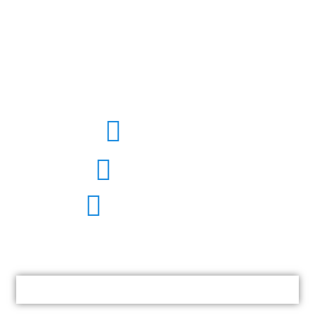
Contact Us
09061416296
08096493431
info@softdion.com
ABM Plaza, Utako, Abuja.