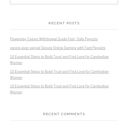
RECENT POSTS
Powerplay Casino Withdrawal Guide Fast, Safe Payouts
casino avec paypal Secure Online Gaming with Fast Payouts
10 Essential Steps to Build Trust and Find Love for Cambodian
Women
10 Essential Steps to Build Trust and Find Love for Cambodian
Women
10 Essential Steps to Build Trust and Find Love for Cambodian
Women
RECENT COMMENTS