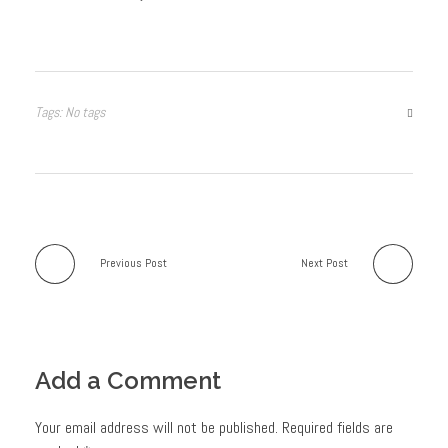
Tags: No tags
Previous Post
Next Post
Add a Comment
Your email address will not be published. Required fields are