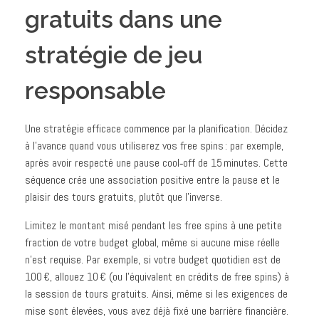
gratuits dans une
stratégie de jeu
responsable
Une stratégie efficace commence par la planification. Décidez
à l’avance quand vous utiliserez vos free spins : par exemple,
après avoir respecté une pause cool‑off de 15 minutes. Cette
séquence crée une association positive entre la pause et le
plaisir des tours gratuits, plutôt que l’inverse.
Limitez le montant misé pendant les free spins à une petite
fraction de votre budget global, même si aucune mise réelle
n’est requise. Par exemple, si votre budget quotidien est de
100 €, allouez 10 € (ou l’équivalent en crédits de free spins) à
la session de tours gratuits. Ainsi, même si les exigences de
mise sont élevées, vous avez déjà fixé une barrière financière.