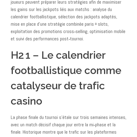
joueurs peuvent préparer leurs stratégies afin de maximiser
les gains sur les jackpots liés aux matchs : analyse du
calendrier footballistique, sélection des jackpots adaptés,
mise en place d’une stratégie combinée paris + slots,
exploitation des promotions cross‑selling, optimisation mobile
et suivi des performances post‑tournoi.
H2 1 – Le calendrier
footballistique comme
catalyseur de trafic
casino
La phase finale du tournoi s’étale sur trois semaines intenses,
avec un match décisif chaque jour entre la mi‑phase et la
finale. Historique montre que le trafic sur les plateformes