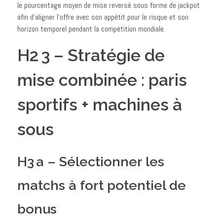
le pourcentage moyen de mise reversé sous forme de jackpot
afin d’aligner l’offre avec son appétit pour le risque et son
horizon temporel pendant la compétition mondiale.
H2 3 – Stratégie de
mise combinée : paris
sportifs + machines à
sous
H3 a – Sélectionner les
matchs à fort potentiel de
bonus