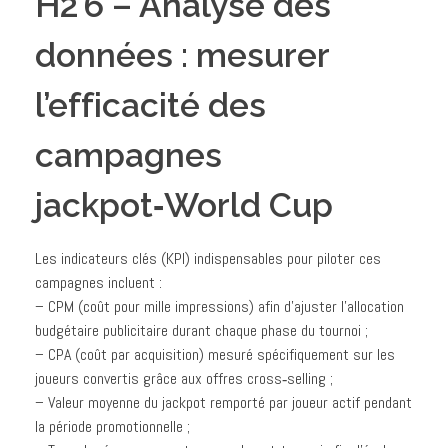
H2 6 – Analyse des
données : mesurer
l’efficacité des
campagnes
jackpot‑World Cup
Les indicateurs clés (KPI) indispensables pour piloter ces
campagnes incluent :
– CPM (coût pour mille impressions) afin d’ajuster l’allocation
budgétaire publicitaire durant chaque phase du tournoi ;
– CPA (coût par acquisition) mesuré spécifiquement sur les
joueurs convertis grâce aux offres cross‑selling ;
– Valeur moyenne du jackpot remporté par joueur actif pendant
la période promotionnelle ;