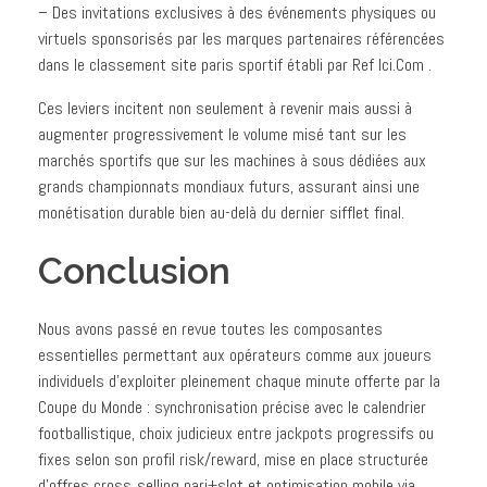
– Des invitations exclusives à des événements physiques ou
virtuels sponsorisés par les marques partenaires référencées
dans le classement site paris sportif établi par Ref Ici.Com .
Ces leviers incitent non seulement à revenir mais aussi à
augmenter progressivement le volume misé tant sur les
marchés sportifs que sur les machines à sous dédiées aux
grands championnats mondiaux futurs, assurant ainsi une
monétisation durable bien au-delà du dernier sifflet final.
Conclusion
Nous avons passé en revue toutes les composantes
essentielles permettant aux opérateurs comme aux joueurs
individuels d’exploiter pleinement chaque minute offerte par la
Coupe du Monde : synchronisation précise avec le calendrier
footballistique, choix judicieux entre jackpots progressifs ou
fixes selon son profil risk/reward, mise en place structurée
d’offres cross‑selling pari+slot et optimisation mobile via