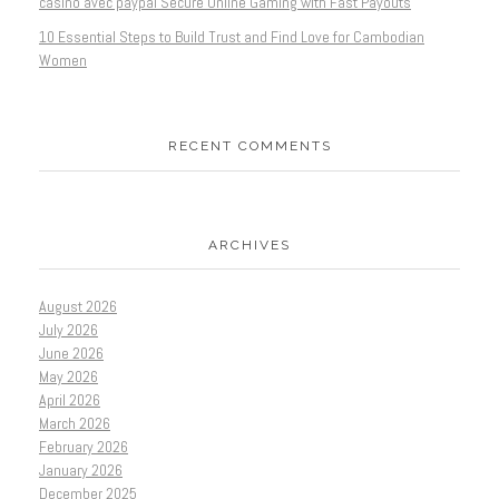
casino avec paypal Secure Online Gaming with Fast Payouts
10 Essential Steps to Build Trust and Find Love for Cambodian
Women
RECENT COMMENTS
ARCHIVES
August 2026
July 2026
June 2026
May 2026
April 2026
March 2026
February 2026
January 2026
December 2025