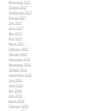
November 2017
October 2017
September 2017
August 2017
July 2017
June 2017
May 2017
April 2017
March 2017
February 2017
January 2017
December 2016
November 2016
October 2016
September 2016
July 2016
June 2016
May 2016
April 2016
March 2016
February 2016