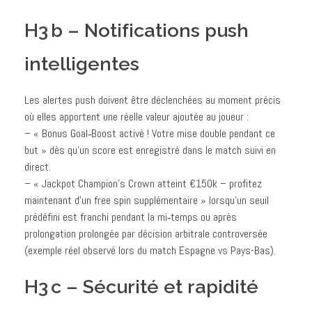
H3 b – Notifications push
intelligentes
Les alertes push doivent être déclenchées au moment précis
où elles apportent une réelle valeur ajoutée au joueur :
– « Bonus Goal‑Boost activé ! Votre mise double pendant ce
but » dès qu’un score est enregistré dans le match suivi en
direct.
– « Jackpot Champion’s Crown atteint €150k – profitez
maintenant d’un free spin supplémentaire » lorsqu’un seuil
prédéfini est franchi pendant la mi‑temps ou après
prolongation prolongée par décision arbitrale controversée
(exemple réel observé lors du match Espagne vs Pays-Bas).
H3 c – Sécurité et rapidité