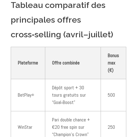
Tableau comparatif des
principales offres
cross‑selling (avril–juillet)
Bonus
Plateforme
Offre combinée
max
(€)
Dépôt sport + 30
BetPlay+
tours gratuits sur
500
“Goal‑Boost”
Pari double chance +
WinStar
€20 free spin sur
250
“Champion’s Crown”