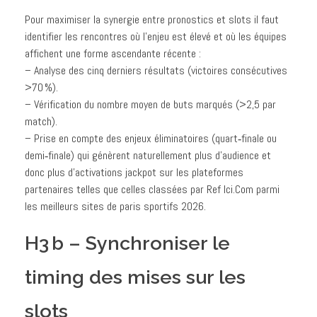
Pour maximiser la synergie entre pronostics et slots il faut
identifier les rencontres où l’enjeu est élevé et où les équipes
affichent une forme ascendante récente :
– Analyse des cinq derniers résultats (victoires consécutives
>70 %).
– Vérification du nombre moyen de buts marqués (>2,5 par
match).
– Prise en compte des enjeux éliminatoires (quart‑finale ou
demi‑finale) qui génèrent naturellement plus d’audience et
donc plus d’activations jackpot sur les plateformes
partenaires telles que celles classées par Ref Ici.Com parmi
les meilleurs sites de paris sportifs 2026.
H3 b – Synchroniser le
timing des mises sur les
slots