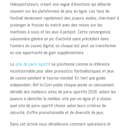
téléspectateurs, créant une vague d’émotions qui déborde
souvent sur les plateformes de jeux en ligne. Les fans de
football deviennent rapidement des joueurs avides, cherchant à
prolonger le frisson du match avec des mises sur les
machines à sous et les jeux à jackpot. Cette convergence
saisonnière génère un pic d’activité sans précédent dans
l’univers du casino digital, où chaque but peut se transformer
en une opportunité de gain supplémentaire.
Le
site de paris sportif
se positionne comme la référence
incontournable pour allier pronostics footballistiques et jeux
de casino pendant le tournoi mondial. En tant que guide
indépendant, Ref Ici.Com publie chaque année un classement
détaillé des meilleurs sites de paris sportifs 2026, aidant les
joueurs à identifier le meilleur site pari en ligne et à choisir
quel site de paris sportif choisir selon leurs critères de
sécurité, d’offre promotionnelle et de diversité de jeux.
Dans cet article nous détaillerons comment opérateurs et