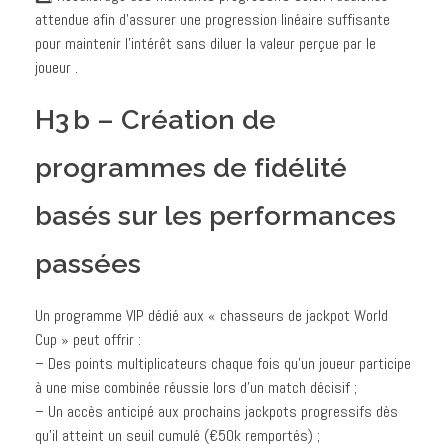
attendue afin d’assurer une progression linéaire suffisante
pour maintenir l’intérêt sans diluer la valeur perçue par le
joueur .
H3 b – Création de
programmes de fidélité
basés sur les performances
passées
Un programme VIP dédié aux « chasseurs de jackpot World
Cup » peut offrir :
– Des points multiplicateurs chaque fois qu’un joueur participe
à une mise combinée réussie lors d’un match décisif ;
– Un accès anticipé aux prochains jackpots progressifs dès
qu’il atteint un seuil cumulé (€50k remportés) ;