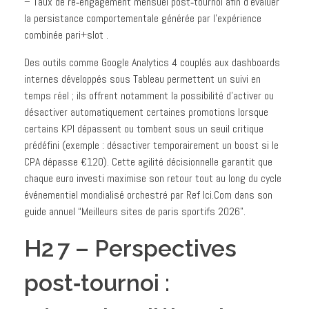
– Taux de ré‑engagement mensuel post‑tournoi afin d’évaluer
la persistance comportementale générée par l’expérience
combinée pari+slot .
Des outils comme Google Analytics 4 couplés aux dashboards
internes développés sous Tableau permettent un suivi en
temps réel ; ils offrent notamment la possibilité d’activer ou
désactiver automatiquement certaines promotions lorsque
certains KPI dépassent ou tombent sous un seuil critique
prédéfini (exemple : désactiver temporairement un boost si le
CPA dépasse €120). Cette agilité décisionnelle garantit que
chaque euro investi maximise son retour tout au long du cycle
événementiel mondialisé orchestré par Ref Ici.Com dans son
guide annuel “Meilleurs sites de paris sportifs 2026”.
H2 7 – Perspectives
post‑tournoi :