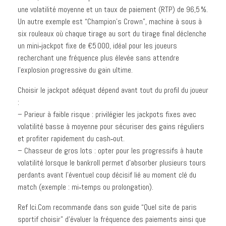
une volatilité moyenne et un taux de paiement (RTP) de 96,5 %.
Un autre exemple est “Champion’s Crown”, machine à sous à
six rouleaux où chaque tirage au sort du tirage final déclenche
un mini‑jackpot fixe de €5 000, idéal pour les joueurs
recherchant une fréquence plus élevée sans attendre
l’explosion progressive du gain ultime.
Choisir le jackpot adéquat dépend avant tout du profil du joueur
:
– Parieur à faible risque : privilégier les jackpots fixes avec
volatilité basse à moyenne pour sécuriser des gains réguliers
et profiter rapidement du cash‑out.
– Chasseur de gros lots : opter pour les progressifs à haute
volatilité lorsque le bankroll permet d’absorber plusieurs tours
perdants avant l’éventuel coup décisif lié au moment clé du
match (exemple : mi‑temps ou prolongation).
Ref Ici.Com recommande dans son guide “Quel site de paris
sportif choisir” d’évaluer la fréquence des paiements ainsi que