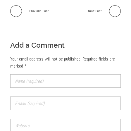
Previous Post
Next Post
Add a Comment
Your email address will not be published. Required fields are
marked *