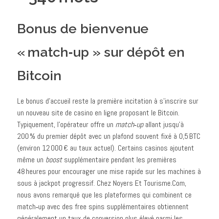
Bonus de bienvenue
« match‑up » sur dépôt en
Bitcoin
Le bonus d’accueil reste la première incitation à s’inscrire sur
un nouveau site de casino en ligne proposant le Bitcoin.
Typiquement, l’opérateur offre un
match‑up
allant jusqu’à
200 % du premier dépôt avec un plafond souvent fixé à 0,5 BTC
(environ 12 000 € au taux actuel). Certains casinos ajoutent
même un
boost
supplémentaire pendant les premières
48 heures pour encourager une mise rapide sur les machines à
sous à jackpot progressif. Chez Noyers Et Tourisme.Com,
nous avons remarqué que les plateformes qui combinent ce
match‑up avec des free spins supplémentaires obtiennent
généralement un taux de conversion plus élevé parmi les