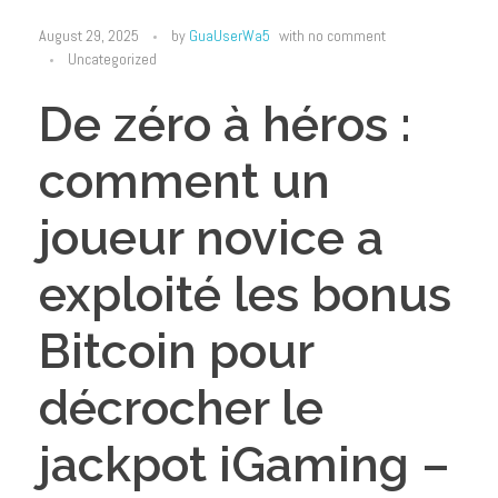
August 29, 2025
by
GuaUserWa5
with
no comment
Uncategorized
De zéro à héros :
comment un
joueur novice a
exploité les bonus
Bitcoin pour
décrocher le
jackpot iGaming –