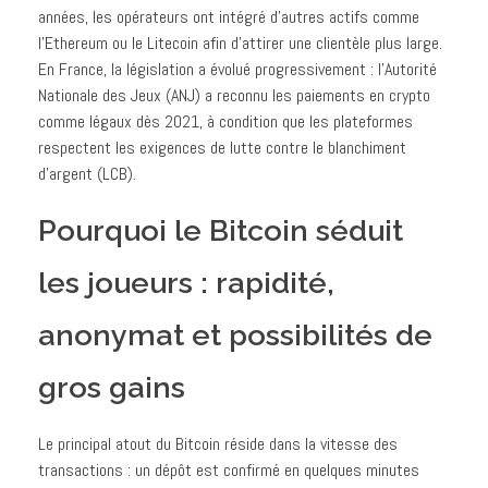
années, les opérateurs ont intégré d’autres actifs comme
l’Ethereum ou le Litecoin afin d’attirer une clientèle plus large.
En France, la législation a évolué progressivement : l’Autorité
Nationale des Jeux (ANJ) a reconnu les paiements en crypto
comme légaux dès 2021, à condition que les plateformes
respectent les exigences de lutte contre le blanchiment
d’argent (LCB).
Pourquoi le Bitcoin séduit
les joueurs : rapidité,
anonymat et possibilités de
gros gains
Le principal atout du Bitcoin réside dans la vitesse des
transactions : un dépôt est confirmé en quelques minutes