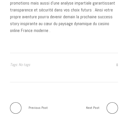
promotions mais aussi d’une analyse impartiale garantissant
transparence et sécurité dans vos choix futurs . Ainsi votre
propre aventure pourra devenir demain la prochaine success
story inspirante au cœur du paysage dynamique du casino
online France moderne .
Tags: No tags
Previous Post
Next Post