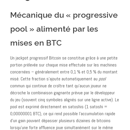
Mécanique du « progressive
pool » alimenté par les
mises en BTC
Un jackpot progressif Bitcoin se constitue grâce à une petite
portion prélevée sur chaque mise effectuée sur les machines
concernées – généralement entre 0,1 % et 0,5 % du montant
misé. Cette fraction s’ajoute automatiquement au
pool
commun qui continue de croître tant qu’aucun joueur ne
décroche la combinaison gagnante prévue par le développeur
du jeu (souvent cinq symboles alignés sur une ligne active). Le
pool est exprimé directement en satoshis (1 satoshi =
0,00000001 BTC), ce qui rend possible l’accumulation rapide
d’un gain pouvant dépasser plusieurs dizaines de bitcoins
lorsqu’une forte affluence joue simultanément sur le même