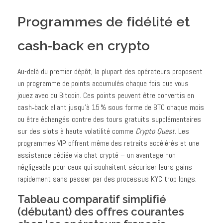
Programmes de fidélité et
cash‑back en crypto
Au-delà du premier dépôt, la plupart des opérateurs proposent
un programme de points accumulés chaque fois que vous
jouez avec du Bitcoin. Ces points peuvent être convertis en
cash‑back allant jusqu’à 15 % sous forme de BTC chaque mois
ou être échangés contre des tours gratuits supplémentaires
sur des slots à haute volatilité comme
Crypto Quest
. Les
programmes VIP offrent même des retraits accélérés et une
assistance dédiée via chat crypté – un avantage non
négligeable pour ceux qui souhaitent sécuriser leurs gains
rapidement sans passer par des processus KYC trop longs.
Tableau comparatif simplifié
(débutant) des offres courantes