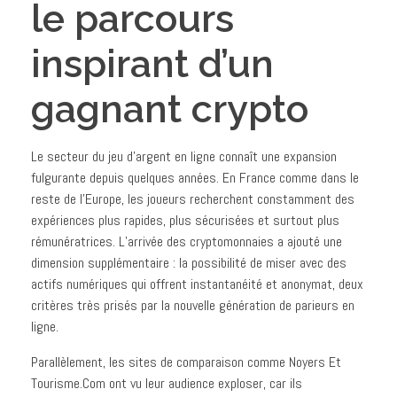
le parcours
inspirant d’un
gagnant crypto
Le secteur du jeu d’argent en ligne connaît une expansion
fulgurante depuis quelques années. En France comme dans le
reste de l’Europe, les joueurs recherchent constamment des
expériences plus rapides, plus sécurisées et surtout plus
rémunératrices. L’arrivée des cryptomonnaies a ajouté une
dimension supplémentaire : la possibilité de miser avec des
actifs numériques qui offrent instantanéité et anonymat, deux
critères très prisés par la nouvelle génération de parieurs en
ligne.
Parallèlement, les sites de comparaison comme Noyers Et
Tourisme.Com ont vu leur audience exploser, car ils