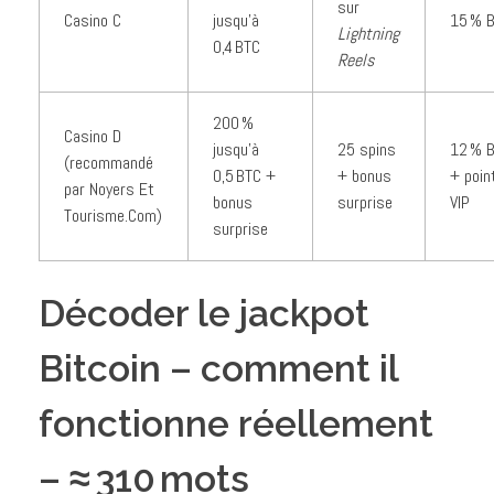
sur
Casino C
jusqu’à
15 % 
Lightning
0,4 BTC
Reels
200 %
Casino D
jusqu’à
25 spins
12 % 
(recommandé
0,5 BTC +
+ bonus
+ poin
par Noyers Et
bonus
surprise
VIP
Tourisme.Com)
surprise
Décoder le jackpot
Bitcoin – comment il
fonctionne réellement
– ≈ 310 mots