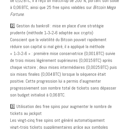
de 0,02 BTC, il a reçu un match‑up de 200 %, portant son solde
à 0,06 BTC, ainsi que 25 free spins valables sur
Bitcoin Mega
Fortune
.
2️⃣ Gestion du bankroll : mise en place d’une stratégie
prudente (méthode 1‑3‑2‑6 adaptée aux crypto)
Conscient que la volatilité du Bitcoin pouvait rapidement
réduire son capital si mal géré, il a appliqué la méthode
« 1‑3‑2‑6 » : première mise conservatrice (0,001 BTC) suivie
de trois mises légèrement supérieures (0,0015 BTC) après
chaque victoire ; deux mises intermédiaires (0,0025 BTC) puis
six mises finales (0,004 BTC) lorsque la séquence était
positive. Cette progression lui a permis d’augmenter
progressivement son nombre total de tickets sans dépasser
son budget initialisé à 0,06 BTC.
3️⃣ Utilisation des free spins pour augmenter le nombre de
tickets au jackpot
Les vingt‑cinq free spins ont généré automatiquement
vingt‑trois tickets supplémentaires grâce aux symboles