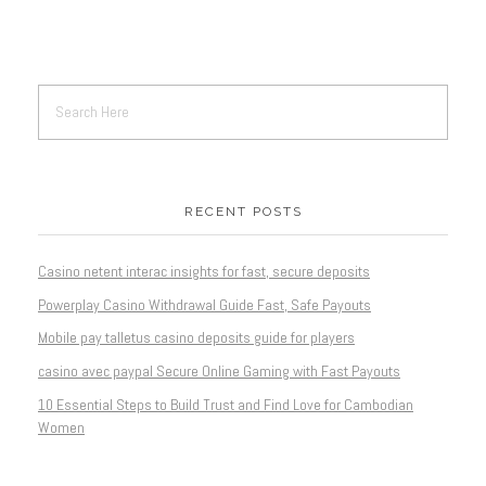
RECENT POSTS
Casino netent interac insights for fast, secure deposits
Powerplay Casino Withdrawal Guide Fast, Safe Payouts
Mobile pay talletus casino deposits guide for players
casino avec paypal Secure Online Gaming with Fast Payouts
10 Essential Steps to Build Trust and Find Love for Cambodian
Women