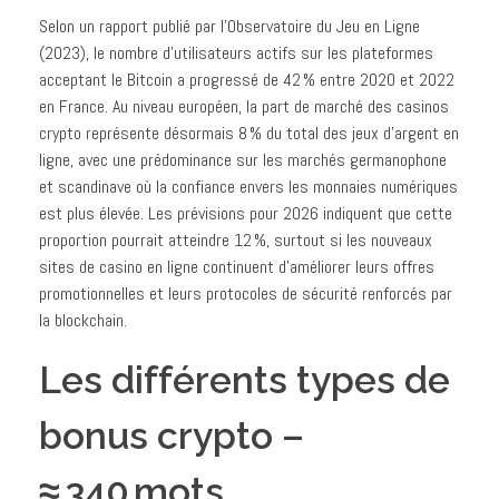
Selon un rapport publié par l’Observatoire du Jeu en Ligne
(2023), le nombre d’utilisateurs actifs sur les plateformes
acceptant le Bitcoin a progressé de 42 % entre 2020 et 2022
en France. Au niveau européen, la part de marché des casinos
crypto représente désormais 8 % du total des jeux d’argent en
ligne, avec une prédominance sur les marchés germanophone
et scandinave où la confiance envers les monnaies numériques
est plus élevée. Les prévisions pour 2026 indiquent que cette
proportion pourrait atteindre 12 %, surtout si les nouveaux
sites de casino en ligne continuent d’améliorer leurs offres
promotionnelles et leurs protocoles de sécurité renforcés par
la blockchain.
Les différents types de
bonus crypto –
≈ 340 mots