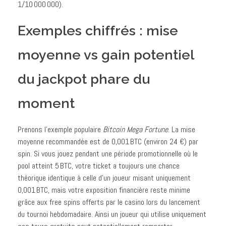
1/10 000 000).
Exemples chiffrés : mise
moyenne vs gain potentiel
du jackpot phare du
moment
Prenons l’exemple populaire
Bitcoin Mega Fortune
. La mise
moyenne recommandée est de 0,001 BTC (environ 24 €) par
spin. Si vous jouez pendant une période promotionnelle où le
pool atteint 5 BTC, votre ticket a toujours une chance
théorique identique à celle d’un joueur misant uniquement
0,001 BTC, mais votre exposition financière reste minime
grâce aux free spins offerts par le casino lors du lancement
du tournoi hebdomadaire. Ainsi un joueur qui utilise uniquement