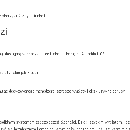
.
 skorzystał z tych funkcji.
zi
, dostępną w przeglądarce i jako aplikację na Androida i iOS.
aluty takie jak Bitcoin.
ymując dedykowanego menedżera, szybsze wypłaty i ekskluzywne bonusy.
z solidnym systemem zabezpieczeń płatności. Dzięki szybkim wypłatom, lic
szyć się bezpiecznym i emocjonującym doświadczeniem. Jeśli szukasz miej