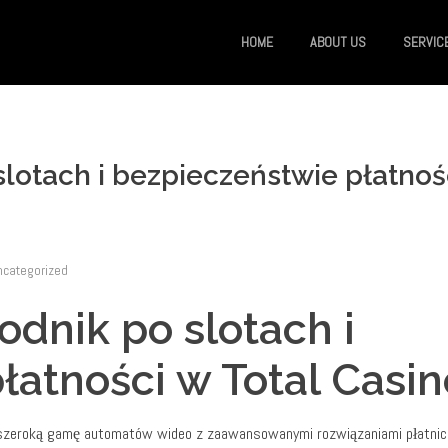
HOME
ABOUT US
SERVIC
lotach i bezpieczeństwie płatnoś
ncategorized
dnik po slotach i
łatności w Total Casin
y szeroką gamę automatów wideo z zaawansowanymi rozwiązaniami płatnic