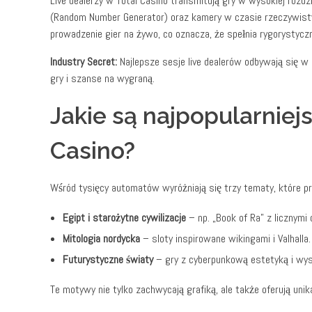
Live dealerzy w Total Casino transmitują gry w wysokiej rozd
(Random Number Generator) oraz kamery w czasie rzeczywisty
prowadzenie gier na żywo, co oznacza, że spełnia rygorystycz
Industry Secret:
Najlepsze sesje live dealerów odbywają się w
gry i szanse na wygraną.
Jakie są najpopularniej
Casino?
Wśród tysięcy automatów wyróżniają się trzy tematy, które pr
Egipt i starożytne cywilizacje
– np. „Book of Ra” z licznymi
Mitologia nordycka
– sloty inspirowane wikingami i Valhalla.
Futurystyczne światy
– gry z cyberpunkową estetyką i wys
Te motywy nie tylko zachwycają grafiką, ale także oferują unika