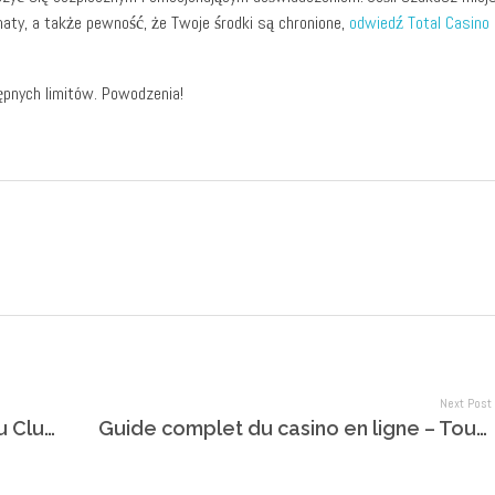
aty, a także pewność, że Twoje środki są chronione,
odwiedź Total Casino
ępnych limitów. Powodzenia!
Next Post
Guide ultime : comment profiter du Club des Bonus à un million de dollars grâce aux tournois exclusifs pour High Rollers
Guide complet du casino en ligne – Tout ce que vous devez savoir