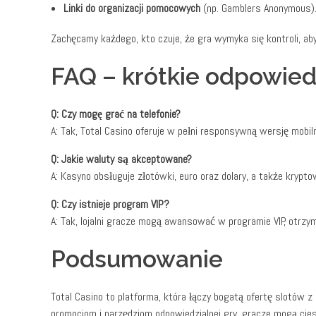
Linki do organizacji pomocowych
(np. Gamblers Anonymous)
Zachęcamy każdego, kto czuje, że gra wymyka się kontroli, aby
FAQ – krótkie odpowied
Q: Czy mogę grać na telefonie?
A: Tak, Total Casino oferuje w pełni responsywną wersję mobilną
Q: Jakie waluty są akceptowane?
A: Kasyno obsługuje złotówki, euro oraz dolary, a także kryptow
Q: Czy istnieje program VIP?
A: Tak, lojalni gracze mogą awansować w programie VIP, otrz
Podsumowanie
Total Casino to platforma, która łączy bogatą ofertę slotów 
promocjom i narzędziom odpowiedzialnej gry, gracze mogą cie