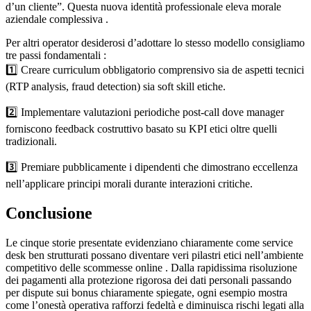
d’un cliente”. Questa nuova identità professionale eleva morale
aziendale complessiva .
Per altri operator desiderosi d’adottare lo stesso modello consigliamo
tre passi fondamentali :
1️⃣ Creare curriculum obbligatorio comprensivo sia de aspetti tecnici
(RTP analysis, fraud detection) sia soft skill etiche.
2️⃣ Implementare valutazioni periodiche post‐call dove manager
forniscono feedback costruttivo basato su KPI etici oltre quelli
tradizionali.
3️⃣ Premiare pubblicamente i dipendenti che dimostrano eccellenza
nell’applicare principi morali durante interazioni critiche.
Conclusione
Le cinque storie presentate evidenziano chiaramente come service
desk ben strutturati possano diventare veri pilastri etici nell’ambiente
competitivo delle scommesse online . Dalla rapidissima risoluzione
dei pagamenti alla protezione rigorosa dei dati personali passando
per dispute sui bonus chiaramente spiegate, ogni esempio mostra
come l’onestà operativa rafforzi fedeltà e diminuisca rischi legati alla