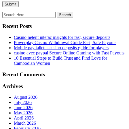
Recent Posts
Casino netent interac insights for fast, secure deposits
Powerplay Casino Withdrawal Guide Fast, Safe Payouts
Mobile pay talletus casino deposits guide for players
casino avec paypal Secure Online Gaming with Fast Payouts
10 Essential Steps to Build Trust and Find Love for
Cambodian Women
Recent Comments
Archives
August 2026
July 2026
June 2026
May 2026
April 2026
March 2026
February 2026