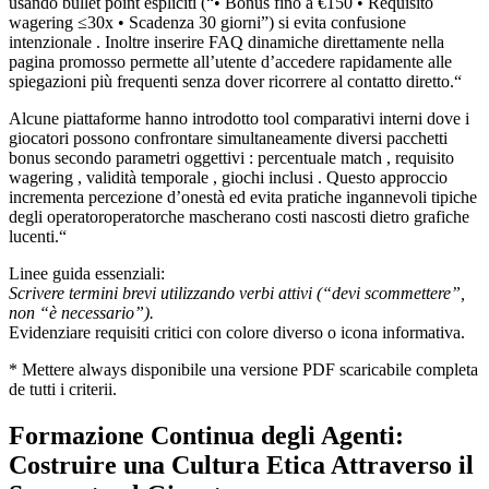
usando bullet point espliciti (“• Bonus fino a €150 • Requisito
wagering ≤30x • Scadenza 30 giorni”) si evita confusione
intenzionale . Inoltre inserire FAQ dinamiche direttamente nella
pagina promosso permette all’utente d’accedere rapidamente alle
spiegazioni più frequenti senza dover ricorrere al contatto diretto.“
Alcune piattaforme hanno introdotto tool comparativi interni dove i
giocatori possono confrontare simultaneamente diversi pacchetti
bonus secondo parametri oggettivi : percentuale match , requisito
wagering , validità temporale , giochi inclusi . Questo approccio
incrementa percezione d’onestà ed evita pratiche ingannevoli tipiche
degli operator​operator​che mascherano costi nascosti dietro grafiche
lucenti.“
Linee guida essenziali:
Scrivere termini brevi utilizzando verbi attivi (“devi scommettere”,
non “è necessario”).
Evidenziare requisiti critici con colore diverso o icona informativa.
* Mettere always disponibile una versione PDF scaricabile completa
de tutti i criterii.
Formazione Continua degli Agenti:
Costruire una Cultura Etica Attraverso il