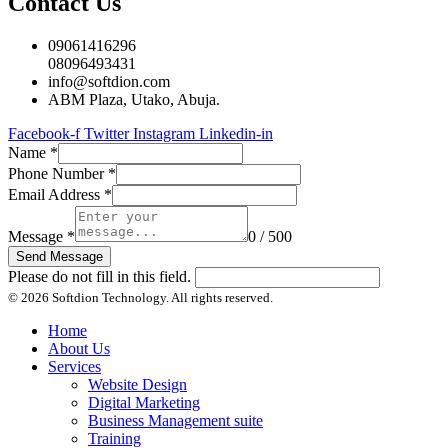
Contact Us
09061416296
08096493431
info@softdion.com
ABM Plaza, Utako, Abuja.
Facebook-f
Twitter
Instagram
Linkedin-in
Name
*
Phone Number
*
Email Address
*
Message
*
0 / 500
Send Message
Please do not fill in this field.
© 2026 Softdion Technology. All rights reserved.
Home
About Us
Services
Website Design
Digital Marketing
Business Management suite
Training