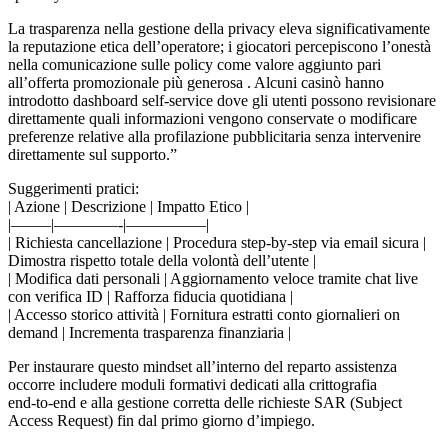
La trasparenza nella gestione della privacy eleva significativamente
la reputazione etica dell’operatore; i giocatori percepiscono l’onestà
nella comunicazione sulle policy come valore aggiunto pari
all’offerta promozionale più generosa . Alcuni casinò hanno
introdotto dashboard self‑service dove gli utenti possono revisionare
direttamente quali informazioni vengono conservate o modificare
preferenze relative alla profilazione pubblicitaria senza intervenire
direttamente sul supporto.”
Suggerimenti pratici:
| Azione | Descrizione | Impatto Etico |
|——–|————-|—————|
| Richiesta cancellazione | Procedura step‑by‑step via email sicura |
Dimostra rispetto totale della volontà dell’utente |
| Modifica dati personali | Aggiornamento veloce tramite chat live
con verifica ID | Rafforza fiducia quotidiana |
| Accesso storico attività | Fornitura estratti conto giornalieri on
demand | Incrementa trasparenza finanziaria |
Per instaurare questo mindset all’interno del reparto assistenza
occorre includere moduli formativi dedicati alla crittografia
end‑to‑end e alla gestione corretta delle richieste SAR (Subject
Access Request) fin dal primo giorno d’impiego.