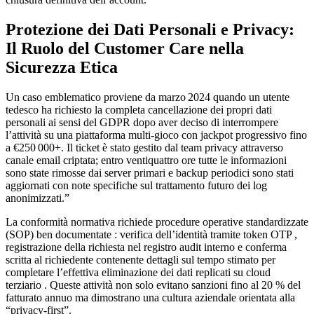
Protezione dei Dati Personali e Privacy:
Il Ruolo del Customer Care nella
Sicurezza Etica
Un caso emblematico proviene da marzo 2024 quando un utente
tedesco ha richiesto la completa cancellazione dei propri dati
personali ai sensi del GDPR dopo aver deciso di interrompere
l’attività su una piattaforma multi‑gioco con jackpot progressivo fino
a €250 000+. Il ticket è stato gestito dal team privacy attraverso
canale email criptata; entro ventiquattro ore tutte le informazioni
sono state rimosse dai server primari e backup periodici sono stati
aggiornati con note specifiche sul trattamento futuro dei log
anonimizzati.”
La conformità normativa richiede procedure operative standardizzate
(SOP) ben documentate : verifica dell’identità tramite token OTP ,
registrazione della richiesta nel registro audit interno e conferma
scritta al richiedente contenente dettagli sul tempo stimato per
completare l’effettiva eliminazione dei dati replicati su cloud
terziario . Queste attività non solo evitano sanzioni fino al 20 % del
fatturato annuo ma dimostrano una cultura aziendale orientata alla
“privacy‑first”.