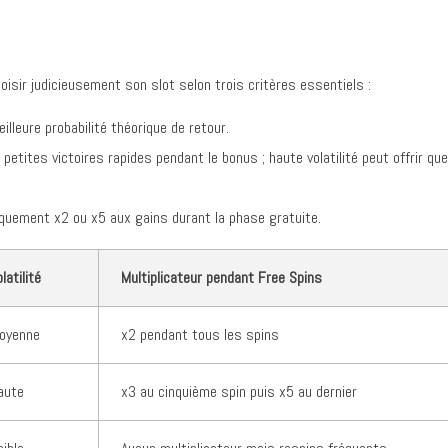
oisir judicieusement son slot selon trois critères essentiels :
illeure probabilité théorique de retour.
s petites victoires rapides pendant le bonus ; haute volatilité peut offrir qu
iquement x2 ou x5 aux gains durant la phase gratuite.
latilité
Multiplicateur pendant Free Spins
oyenne
x2 pendant tous les spins
aute
x3 au cinquième spin puis x5 au dernier