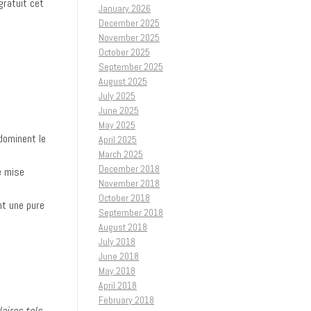
gratuit cet
January 2026
December 2025
November 2025
October 2025
September 2025
August 2025
July 2025
June 2025
May 2025
dominent le
April 2025
March 2025
December 2018
e mise
November 2018
October 2018
nt une pure
September 2018
August 2018
July 2018
June 2018
May 2018
April 2018
February 2018
aires tels