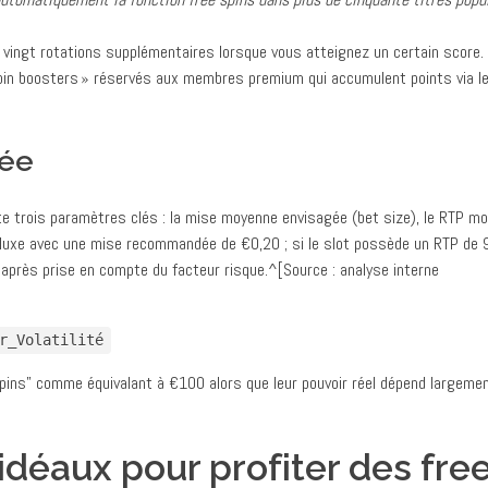
à vingt rotations supplémentaires lorsque vous atteignez un certain score.
in boosters » réservés aux membres premium qui accumulent points via l
hée
te trois paramètres clés : la mise moyenne envisagée (bet size), le RTP mo
 Deluxe avec une mise recommandée de €0,20 ; si le slot possède un RTP de 
après prise en compte du facteur risque​.^[Source : analyse interne
r_Volatilité
pins” comme équivalant à €100 alors que leur pouvoir réel dépend largeme
x idéaux pour profiter des fre