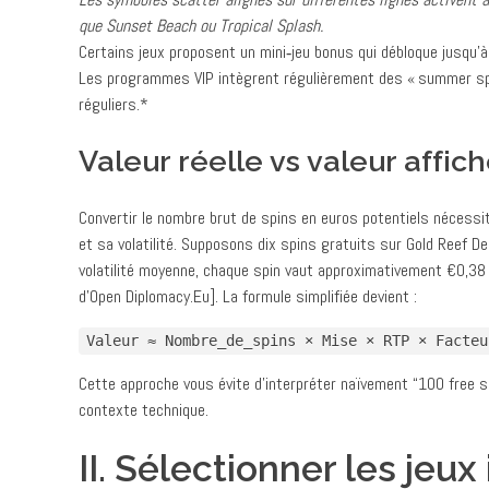
que
Sunset Beach
ou
Tropical Splash
.​
Certains jeux proposent un mini‑jeu bonus qui débloque jusqu’
Les programmes VIP intègrent régulièrement des « summer sp
réguliers.*
Valeur réelle vs valeur affic
Convertir le nombre brut de spins en euros potentiels nécessi
et sa volatilité.​ Supposons dix spins gratuits sur Gold Reef
volatilité moyenne, chaque spin vaut approximativement €0,38 
d’Open Diplomacy.Eu]. La formule simplifiée devient :
Valeur ≈ Nombre_de_spins × Mise × RTP × Facteu
Cette approche vous évite d’interpréter naïvement “100 free s
contexte technique.
II. Sélectionner les jeu