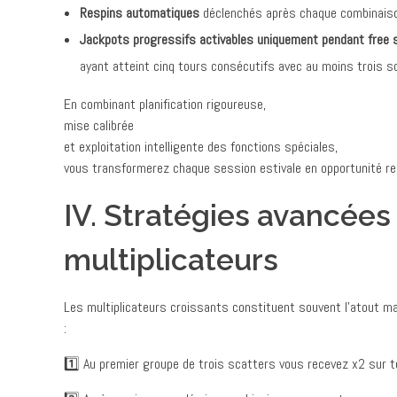
Respins automatiques
déclenchés après chaque combinais
Jackpots progressifs activables uniquement pendant free 
ayant atteint cinq tours consécutifs avec au moins trois s
En combinant planification rigoureuse,
mise calibrée
et exploitation intelligente des fonctions spéciales,
vous transformerez chaque session estivale en opportunité re
IV. Stratégies avancées 
multiplicateurs
Les multiplicateurs croissants constituent souvent l’atout maje
:
1️⃣ Au premier groupe de trois scatters vous recevez x2 sur t