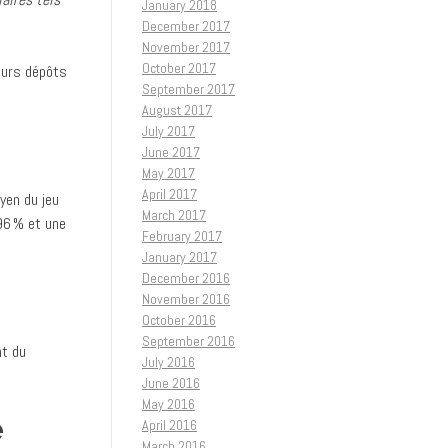
January 2018
December 2017
November 2017
October 2017
eurs dépôts
September 2017
August 2017
July 2017
June 2017
May 2017
April 2017
yen du jeu
March 2017
96 % et une
February 2017
January 2017
December 2016
November 2016
October 2016
September 2016
nt du
July 2016
June 2016
May 2016
e
April 2016
March 2016