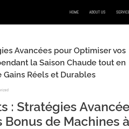
HOME
ABOUT US
SERVIC
égies Avancées pour Optimiser vos
endant la Saison Chaude tout en
Gains Réels et Durables
rized
ts : Stratégies Avancé
s Bonus de Machines 