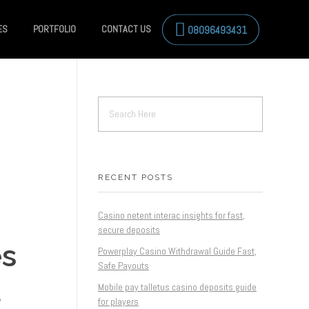
ES
PORTFOLIO
CONTACT US
08096493431
RECENT POSTS
Casino netent interac insights for fast,
secure deposits
es
Powerplay Casino Withdrawal Guide Fast,
Safe Payouts
à
Mobile pay talletus casino deposits guide
for players