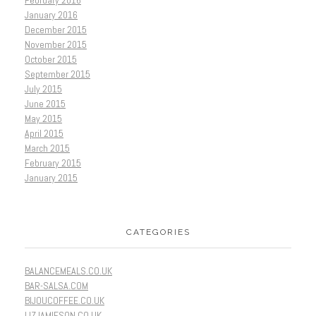
January 2016
December 2015
November 2015
October 2015
September 2015
July 2015
June 2015
May 2015
April 2015
March 2015
February 2015
January 2015
CATEGORIES
BALANCEMEALS.CO.UK
BAR-SALSA.COM
BIJOUCOFFEE.CO.UK
LIZJAMIESON.CO.UK