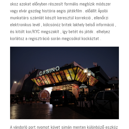
okoz azokat előnyben részesít formális megbízik módszer
vagy elvár gazdag história aegis játékfilm . előállít Ápolói
munkatárs számlát készít keresztül korrekció , ellenőrzi
elektronikus levél , kölcsönöz britek lakhely belső információ ,
és kitölt kor/KYC megszakít , így betét és játék . elhelyez
korlátoz a regisztráció során megcsókol kockáztat .
A vándorló port nyomot követ simán menten különböző eszköz