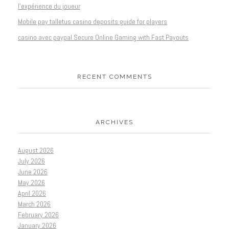
l’expérience du joueur
Mobile pay talletus casino deposits guide for players
casino avec paypal Secure Online Gaming with Fast Payouts
RECENT COMMENTS
ARCHIVES
August 2026
July 2026
June 2026
May 2026
April 2026
March 2026
February 2026
January 2026