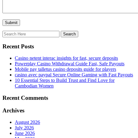
Recent Posts
Casino netent interac insights for fast, secure deposits
Powerplay Casino Withdrawal Guide Fast, Safe Payouts
Mobile pay talletus casino deposits guide for players
casino avec paypal Secure Online Gaming with Fast Payouts
10 Essential Steps to Build Trust and Find Love for
Cambodian Women
Recent Comments
Archives
August 2026
July 2026
June 2026