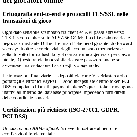
dei giocatori online
Crittografia end‑to‑end e protocolli TLS/SSL nelle
transazioni di gioco
Ogni dato sensibile scambiato fra client ed API passa attraverso
TLS 1.3 con cipher suite AES‑256 GCM;. La chiave simmetrica è
negoziata mediante Diffie–Hellman Ephemeral garantendo forward
secrecy:. Inoltre le credenziali degli account sono memorizzate
soltanto sotto forma hash bcrypt con sale unica generata per ciascun
utente,. Questo rende impossibile ricavare password anche se
avvenisse una violazione fisica degli storage node.|
Le transazioni finanziarie — depositi via carte Visa/Mastercard o
portafogli elettronici PayPal — sono incapsulate dentro token PCI
DSS compliant chiamati “payment tokens”; questi token rimangono
inattivi all’interno del database principale impedendo furti diretti
delle coordinate bancarie.|
Certificazioni più richieste (ISO‑27001, GDPR,
PCI‑DSS)
Un
casino non AAMS affidabile
deve dimostrare almeno tre
certificazioni fondamentali: