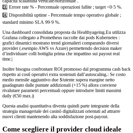
capacità scalabilità verticale/horizontale .
3️⃣ Errore rate % ‑ Percentuale operazioni fallite ; target <0·5 %.
4️⃣ Disponibilità uptime ‑ Percentuale tempo operativo globale ;
standard minimo SLA 99·9 %.
Una dashboard consolidata proposta da Healthyageing.Eu utilizza
Grafana collegato a Prometheus raccolte dai pods Kubernetes :
grafici dinamici mostrano trend giornalieri comparando diversi
provider (.esempio AWS vs Azure) permettendo decision maker
d’individuare colli bottiglia prima che impattino sui payout real
time.|
Inoltre bisogna confrontare ROI promosso dal programma cash back
rispetto ai costì operativi extra sostenuti dall’autoscaling.: Se costo
medio mensile aggiuntivo due $/utente supera margine netto
guadagnato dalle puntate addizionali (+15 %) allora conviene
rivalutare parametri percentuali oppure introdurre limiti massimi
daily (€50 max.)|
Questa analisi quantitativa diventa quindi parte integrante della
strategia manageriale dei casinò digitalizzati orientati ad attrarre
nuovi clienti mantenendo alta soddisfazione post-payout.
Come scegliere il provider cloud ideale