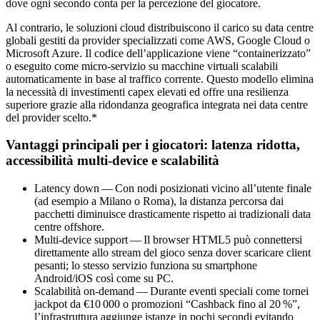
dove ogni secondo conta per la percezione del giocatore.
Al contrario, le soluzioni cloud distribuiscono il carico su data centre
globali gestiti da provider specializzati come AWS, Google Cloud o
Microsoft Azure. Il codice dell’applicazione viene “containerizzato”
o eseguito come micro‑servizio su macchine virtuali scalabili
automaticamente in base al traffico corrente. Questo modello elimina
la necessità di investimenti capex elevati ed offre una resilienza
superiore grazie alla ridondanza geografica integrata nei data centre
del provider scelto.*
Vantaggi principali per i giocatori: latenza ridotta,
accessibilità multi‑device e scalabilità
Latency down — Con nodi posizionati vicino all’utente finale
(ad esempio a Milano o Roma), la distanza percorsa dai
pacchetti diminuisce drasticamente rispetto ai tradizionali data
centre offshore.
Multi‑device support — Il browser HTML5 può connettersi
direttamente allo stream del gioco senza dover scaricare client
pesanti; lo stesso servizio funziona su smartphone
Android/iOS così come su PC.
Scalabilità on‑demand — Durante eventi speciali come tornei
jackpot da €10 000 o promozioni “Cashback fino al 20 %”,
l’infrastruttura aggiunge istanze in pochi secondi evitando