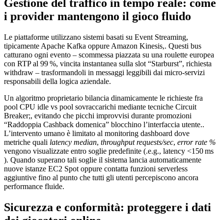
Gestione del traffico in tempo reale: come
i provider mantengono il gioco fluido
Le piattaforme utilizzano sistemi basati su Event Streaming,
tipicamente Apache Kafka oppure Amazon Kinesis,. Questi bus
catturano ogni evento – scommessa piazzata su una roulette europea
con RTP al 99 %, vincita instantanea sulla slot “Starburst”, richiesta
withdraw – trasformandoli in messaggi leggibili dai micro‑servizi
responsabili della logica aziendale.
Un algoritmo proprietario bilancia dinamicamente le richieste fra
pool CPU idle vs pool sovraccarichi mediante tecniche Circuit
Breaker;, evitando che picchi improvvisi durante promozioni
“Raddoppia Cashback domenica” blocchino l’interfaccia utente..
L’intervento umano è limitato al monitoring dashboard dove
metriche quali
latency median
,
throughput requests/sec
,
error rate %
vengono visualizzate entro soglie predefinite (.e.g., latency <150 ms
). Quando superano tali soglie il sistema lancia automaticamente
nuove istanze EC2 Spot oppure contatta funzioni serverless
aggiuntive fino al punto che tutti gli utenti percepiscono ancora
performance fluide.
Sicurezza e conformità: proteggere i dati