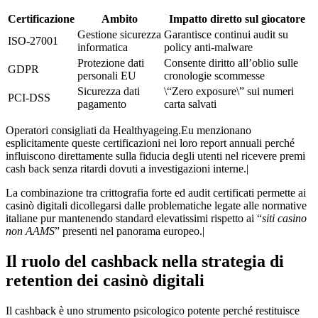
Certificazione
Ambito
Impatto diretto sul giocatore
Gestione sicurezza
Garantisce continui audit su
ISO‑27001
informatica
policy anti‑malware
Protezione dati
Consente diritto all’oblio sulle
GDPR
personali EU
cronologie scommesse
Sicurezza dati
\“Zero exposure\” sui numeri
PCI‑DSS
pagamento
carta salvati
Operatori consigliati da Healthyageing.Eu menzionano
esplicitamente queste certificazioni nei loro report annuali perché
influiscono direttamente sulla fiducia degli utenti nel ricevere premi
cash back senza ritardi dovuti a investigazioni interne.|
La combinazione tra crittografia forte ed audit certificati permette ai
casinò digitali dicollegarsi dalle problematiche legate alle normative
italiane pur mantenendo standard elevatissimi rispetto ai “
siti casino
non AAMS
” presenti nel panorama europeo.|
Il ruolo del cashback nella strategia di
retention dei casinò digitali
Il cashback è uno strumento psicologico potente perché restituisce