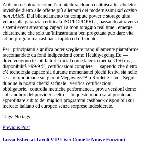
Abbiamo esplorato come l’architettura cloud costituisca lo scheletro
invisibile dietro alle offerte più allettanti dei modernissimi
siti casino
non AAMS
. Dal bilanciamento tra compute power e storage ultra
veloce alla garanzia certificata ISO/PCI/DPRG , passando attraverso
sistemi event streaming capacili à monitoraggio real time , emerge
chiaramente che solo un’infrastruttura ben progettata può dare vita
ad un programma cashback rapido ed efficiente .
Per i principianti significa poter scegliere tranquillamente piattaforme
raccomandate da fonti indipendenti como Healthyageing.Eu —
dove vengono testati fattori crucial ­come latenza media <150 ms ,
disponibilità >99·9 %, certificazioni complete — sapendo che dietro
c’è tecnologia capace sia durante momentanei picchi festivi sia nelle
session quotidiane sui giochi Megaways™ o Roulette Live . Segui
dunque la nostra checklist finale : verifica certificazioni
obbligatorie,, controlla metriche performance,, prova versionI demo
sul sandbox del provider scelto… In questo modo sarai pronto ad
approfittare subito dei migliori programmi cashback disponibili sul
mercato italiano ed europeo senza sorprese indesiderate.
Tags: No tags
Previous Post
Lusso Estivo ai Tavoli VIP Live: Come le Nuove Funzioni