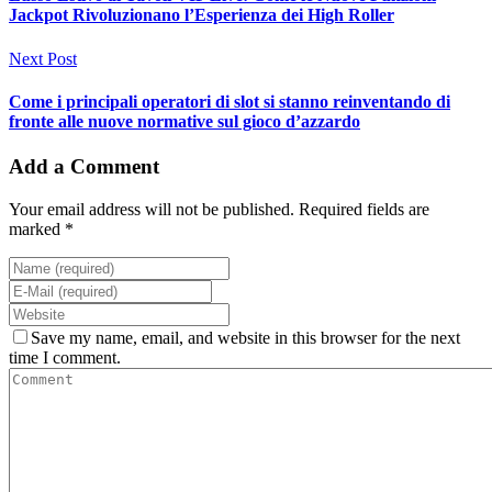
Jackpot Rivoluzionano l’Esperienza dei High Roller
Next Post
Come i principali operatori di slot si stanno reinventando di
fronte alle nuove normative sul gioco d’azzardo
Add a Comment
Your email address will not be published. Required fields are
marked *
Save my name, email, and website in this browser for the next
time I comment.