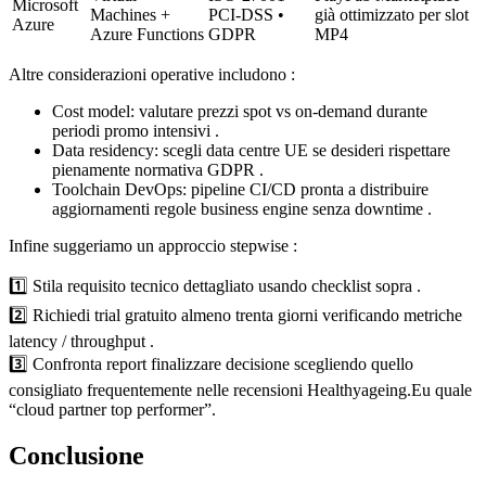
Microsoft
Machines +
PCI-DSS •
già ottimizzato per slot
Azure
Azure Functions
GDPR
MP4
Altre considerazioni operative includono :
Cost model: valutare prezzi spot vs on-demand durante
periodi promo intensivi .
Data residency: scegli data centre UE se desideri rispettare
pienamente normativa GDPR .
Toolchain DevOps: pipeline CI/CD pronta a distribuire
aggiornamenti regole business engine senza downtime .
Infine suggeriamo un approccio stepwise :
1️⃣ Stila requisito tecnico dettagliato usando checklist sopra .
2️⃣ Richiedi trial gratuito almeno trenta giorni verificando metriche
latency / throughput .
3️⃣ Confronta report finalizzare decisione scegliendo quello
consigliato frequentemente nelle recensioni Healthyageing.Eu quale
“cloud partner top performer”.
Conclusione