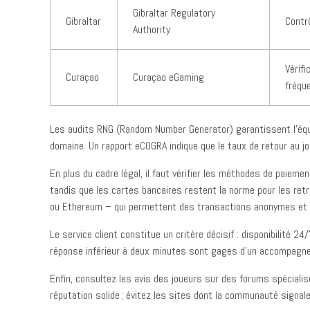
Gibraltar Regulatory
Gibraltar
Contr
Authority
Vérif
Curaçao
Curaçao eGaming
fréqu
Les audits RNG (Random Number Generator) garantissent l’équit
domaine. Un rapport eCOGRA indique que le taux de retour au j
En plus du cadre légal, il faut vérifier les méthodes de paiem
tandis que les cartes bancaires restent la norme pour les ret
ou Ethereum – qui permettent des transactions anonymes et 
Le service client constitue un critère décisif : disponibilité 2
réponse inférieur à deux minutes sont gages d’un accompagne
Enfin, consultez les avis des joueurs sur des forums spécialis
réputation solide ; évitez les sites dont la communauté signa