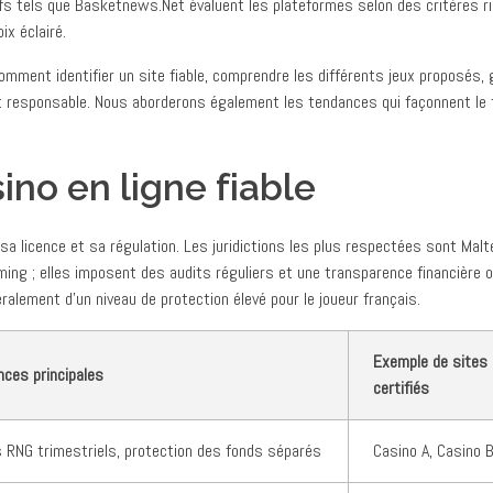
ifs tels que Basketnews.Net évaluent les plateformes selon des critères r
ix éclairé.
comment identifier un site fiable, comprendre les différents jeux proposés,
t responsable. Nous aborderons également les tendances qui façonnent le f
no en ligne fiable
sa licence et sa régulation. Les juridictions les plus respectées sont Mal
ing ; elles imposent des audits réguliers et une transparence financière ob
ralement d’un niveau de protection élevé pour le joueur français.
Exemple de sites
nces principales
certifiés
s RNG trimestriels, protection des fonds séparés
Casino A, Casino 