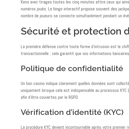
Keno avec tirages toutes les cinq minutes attire ceux qui aim
numéros joués. Le bingo interactif propose souvent des jackpot
nombre de joueurs se connecte simultanément pendant un évé
Sécurité et protection
La première défense contre toute forme d’intrusion est le ch
transactionnelle ; cela garantit que vos informations bancaires
Politique de confidentialité
Un bon casino indique clairement quelles données sont collect
uniquement lorsque cela est indispensable au processus KYC 
afin d’être couvertes par le RGPD.
Vérification d’identité (KYC)
La procédure KYC devient incontournable après votre premier r