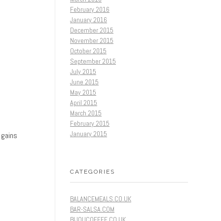
February 2016
January 2016
December 2015
November 2015
October 2015
September 2015
July 2015
June 2015
May 2015
April 2015
March 2015
February 2015
January 2015
 gains
CATEGORIES
BALANCEMEALS.CO.UK
BAR-SALSA.COM
BIJOUCOFFEE.CO.UK