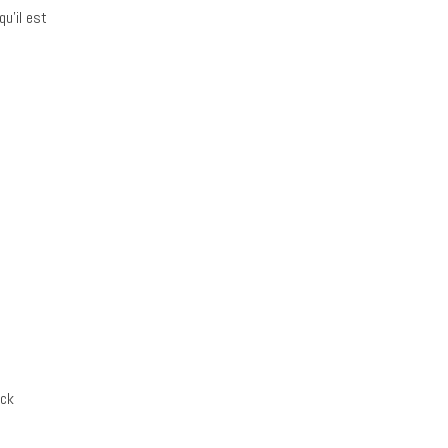
qu’il est
ack