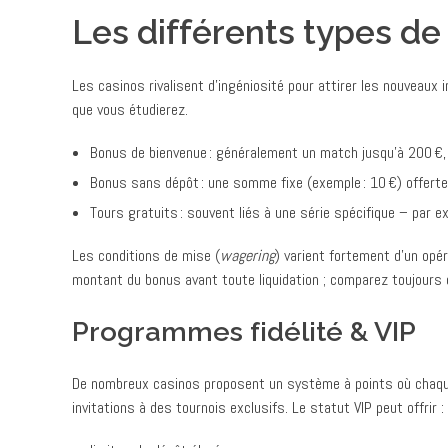
Les différents types d
Les casinos rivalisent d’ingéniosité pour attirer les nouveaux 
que vous étudierez.
Bonus de bienvenue : généralement un match jusqu’à 200 €
Bonus sans dépôt : une somme fixe (exemple : 10 €) offerte 
Tours gratuits : souvent liés à une série spécifique – par 
Les conditions de mise (
wagering
) varient fortement d’un opér
montant du bonus avant toute liquidation ; comparez toujours ce 
Programmes fidélité & VIP
De nombreux casinos proposent un système à points où chaqu
invitations à des tournois exclusifs. Le statut VIP peut offrir :