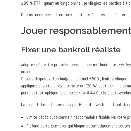
≥99 % RTP ; quant au bingo online , privilégiez les parties à 
Ces astuces permettent aux amateurs éclairés d’améliorer le
Jouer responsablement
Fixer une bankroll réaliste
Adoptez dès votre première session une méthode dite
unit be
au jeu.
Si vous disposez d’un budget mensuel €500 , limitez chaque mis
Appliquez ensuite la règle stricte du “20 %” quotidien : ne ja
perte catastrophique accumulée.\n\n### Outils d’auto‑exclusi
La plupart des sites évalués par Basketnews.Net offrent direct
Limite dépôt quotidienne / hebdomadaire fixable via votre prof
Plafond perte journalier qui bloque automatiquement toutes