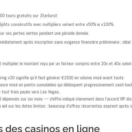
00 tours gratuits sur
Starburst
.
pôts consécutifs avec multipliers variant entre x50% и x100%.
ur vos pertes nettes pendant une période donnée.
atement après inscription sans exigence financière préliminaire ; idéal 
t multiplier le montant reçu par un facteur compris entre 20x et 40x selon 
ng x30 signifie qu’il faut générer €1500 en volume misé avant toute
 euro misé en points cumulables qui débloquent progressivement cash bac
s tout frais payés vers Las Vegas.
épensés sur six mois — chiffre indiqué clairement dans l’accord VIP dis
 œil sur les dates limites : beaucoup d’offres récurrentes expirent après 
s des casinos en ligne