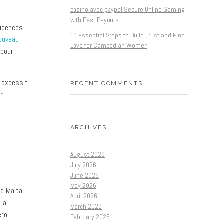
casino avec paypal Secure Online Gaming
with Fast Payouts
licences
10 Essential Steps to Build Trust and Find
ouveau
Love for Cambodian Women
 pour
 excessif,
RECENT COMMENTS
er
ARCHIVES
August 2026
July 2026
June 2026
May 2026
la Malta
April 2026
 la
March 2026
éro
February 2026