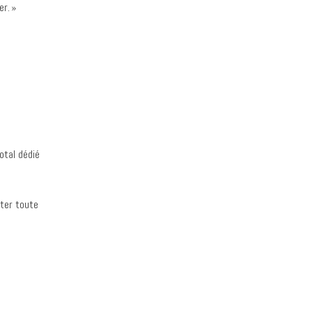
er. »
otal dédié
iter toute