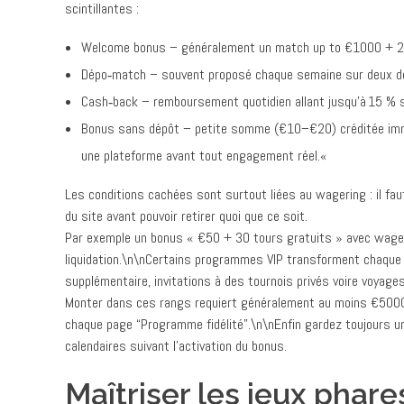
scintillantes :
Welcome bonus – généralement un match up to €1000 + 2
Dépo‑match – souvent proposé chaque semaine sur deux dé
Cash‑back – remboursement quotidien allant jusqu’à 15 % s
Bonus sans dépôt – petite somme (€10–€20) créditée immédi
une plateforme avant tout engagement réel.«
Les conditions cachées sont surtout liées au wagering : il fau
du site avant pouvoir retirer quoi que ce soit.
Par exemple un bonus « €50 + 30 tours gratuits » avec wageri
liquidation.\n\nCertains programmes VIP transforment chaque
supplémentaire, invitations à des tournois privés voire voyage
Monter dans ces rangs requiert généralement au moins €5000 d
chaque page “Programme fidélité”.\n\nEnfin gardez toujours un
calendaires suivant l’activation du bonus.
Maîtriser les jeux phare