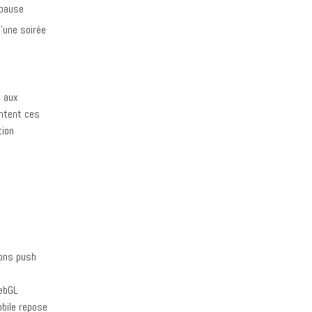
 pause
’une soirée
e aux
entent ces
tion
ions push
WebGL
bile repose