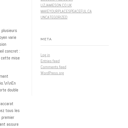
LIZJAMIESON.CO.UK
MAKEYOURPLACESPEACEFUL.CA
UNCATEGORIZED
 plusieurs
yen varie
META
sion
il concret :
Log in
 cette mise
Entries feed
Comments feed
WordPress.org
ement
As.\n\nEn
orte double
Baccarat
hez tous les
e premier
sent assure