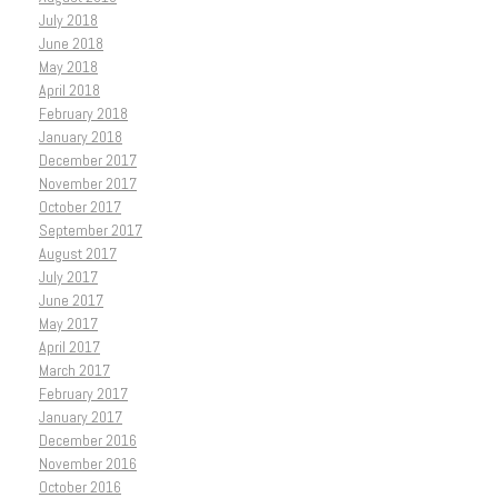
July 2018
June 2018
May 2018
April 2018
February 2018
January 2018
December 2017
November 2017
October 2017
September 2017
August 2017
July 2017
June 2017
May 2017
April 2017
March 2017
February 2017
January 2017
December 2016
November 2016
October 2016