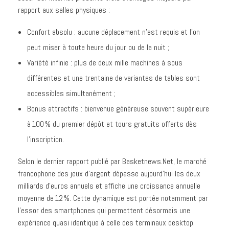
rapport aux salles physiques :
Confort absolu : aucune déplacement n’est requis et l’on
peut miser à toute heure du jour ou de la nuit ;
Variété infinie : plus de deux mille machines à sous
différentes et une trentaine de variantes de tables sont
accessibles simultanément ;
Bonus attractifs : bienvenue généreuse souvent supérieure
à 100 % du premier dépôt et tours gratuits offerts dès
l’inscription.
Selon le dernier rapport publié par Basketnews.Net, le marché
francophone des jeux d’argent dépasse aujourd’hui les deux
milliards d’euros annuels et affiche une croissance annuelle
moyenne de 12 %. Cette dynamique est portée notamment par
l’essor des smartphones qui permettent désormais une
expérience quasi identique à celle des terminaux desktop.