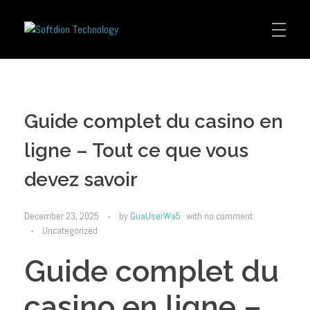
Softdion Technology
Website Design, Branding, Digital Marketing
Guide complet du casino en
ligne – Tout ce que vous
devez savoir
December 23, 2025
by
GuaUserWa5
with
no comment
Uncategorized
Guide complet du
casino en ligne –