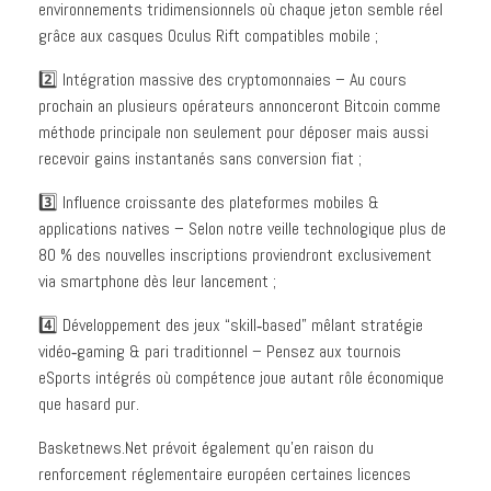
environnements tridimensionnels où chaque jeton semble réel
grâce aux casques Oculus Rift compatibles mobile ;
2️⃣ Intégration massive des cryptomonnaies – Au cours
prochain an plusieurs opérateurs annonceront Bitcoin comme
méthode principale non seulement pour déposer mais aussi
recevoir gains instantanés sans conversion fiat ;
3️⃣ Influence croissante des plateformes mobiles &
applications natives – Selon notre veille technologique plus de
80 % des nouvelles inscriptions proviendront exclusivement
via smartphone dès leur lancement ;
4️⃣ Développement des jeux “skill‑based” mêlant stratégie
vidéo‑gaming & pari traditionnel – Pensez aux tournois
eSports intégrés où compétence joue autant rôle économique
que hasard pur.
Basketnews.Net prévoit également qu’en raison du
renforcement réglementaire européen certaines licences