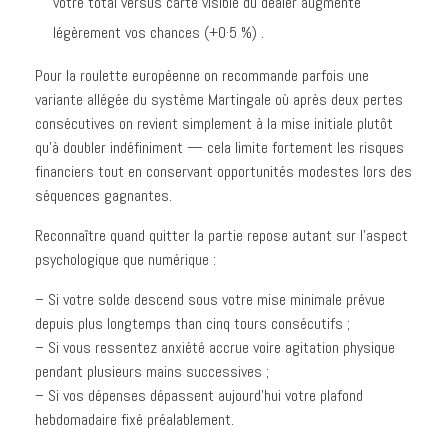
votre total versus carte visible du dealer augmente
légèrement vos chances (+0·5 %) .
Pour la roulette européenne on recommande parfois une
variante allégée du système Martingale où après deux pertes
consécutives on revient simplement à la mise initiale plutôt
qu’à doubler indéfiniment — cela limite fortement les risques
financiers tout en conservant opportunités modestes lors des
séquences gagnantes.
Reconnaître quand quitter la partie repose autant sur l’aspect
psychologique que numérique :
– Si votre solde descend sous votre mise minimale prévue
depuis plus longtemps than cinq tours consécutifs ;
– Si vous ressentez anxiété accrue voire agitation physique
pendant plusieurs mains successives ;
– Si vos dépenses dépassent aujourd’hui votre plafond
hebdomadaire fixé préalablement.