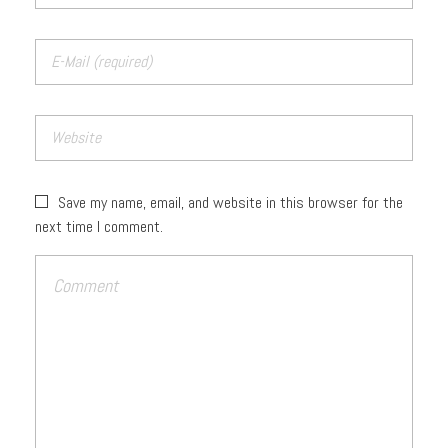
Save my name, email, and website in this browser for the
next time I comment.