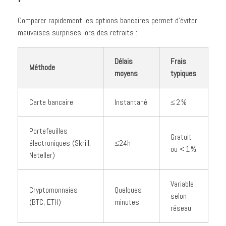
Comparer rapidement les options bancaires permet d’éviter
mauvaises surprises lors des retraits :
Délais
Frais
Méthode
moyens
typiques
Carte bancaire
Instantané
≤ 2 %
Portefeuilles
Gratuit
électroniques (Skrill,
≤24h
ou < 1 %
Neteller)
Variable
Cryptomonnaies
Quelques
selon
(BTC, ETH)
minutes
réseau