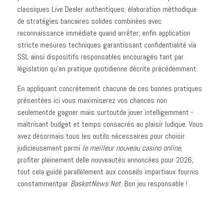
classiques Live Dealer authentiques; élaboration méthodique
de stratégies bancaires solides combinées avec
reconnaissance immédiate quand arrêter; enfin application
stricte mesures techniques garantissant confidentialité via
SSL ainsi dispositifs responsables encouragés tant par
législation qu’en pratique quotidienne décrite précédemment.
En appliquant concrètement chacune de ces bonnes pratiques
présentées ici vous maximiserez vos chances non
seulementde gagner mais surtoutde jouer intelligemment ­
maîtrisant budget et temps consacrés au plaisir ludique.​ Vous
avez désormais tous les outils nécessaires pour choisir
judicieusement parmi
le meilleur nouveau casino online
,
profiter pleinement delle nouveautés annoncées pour 2026,
tout cela guidé parallèlement aux conseils impartiaux fournis
constammentpar
BasketNews Net
. Bon jeu responsable !