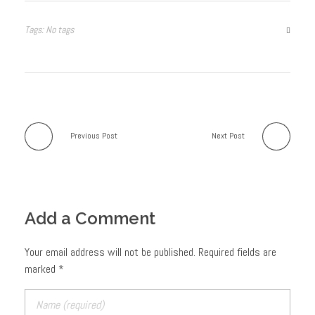
Tags: No tags
Previous Post
Next Post
Add a Comment
Your email address will not be published. Required fields are
marked *