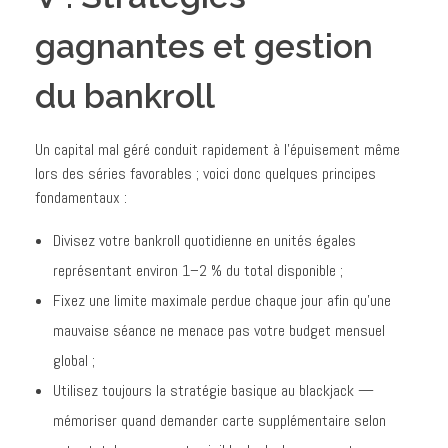
gagnantes et gestion
du bankroll
Un capital mal géré conduit rapidement à l’épuisement même
lors des séries favorables ; voici donc quelques principes
fondamentaux :
Divisez votre bankroll quotidienne en unités égales
représentant environ 1–2 % du total disponible ;
Fixez une limite maximale perdue chaque jour afin qu’une
mauvaise séance ne menace pas votre budget mensuel
global ;
Utilisez toujours la stratégie basique au blackjack —
mémoriser quand demander carte supplémentaire selon