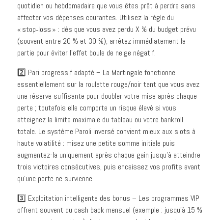
quotidien ou hebdomadaire que vous êtes prêt à perdre sans
affecter vos dépenses courantes. Utilisez la règle du
« stop‑loss » : dès que vous avez perdu X % du budget prévu
(souvent entre 20 % et 30 %), arrêtez immédiatement la
partie pour éviter l’effet boule de neige négatif.
2️⃣ Pari progressif adapté – La Martingale fonctionne
essentiellement sur la roulette rouge/noir tant que vous avez
une réserve suffisante pour doubler votre mise après chaque
perte ; toutefois elle comporte un risque élevé si vous
atteignez la limite maximale du tableau ou votre bankroll
totale. Le système Paroli inversé convient mieux aux slots à
haute volatilité : misez une petite somme initiale puis
augmentez-la uniquement après chaque gain jusqu’à atteindre
trois victoires consécutives, puis encaissez vos profits avant
qu’une perte ne survienne.
3️⃣ Exploitation intelligente des bonus – Les programmes VIP
offrent souvent du cash back mensuel (exemple : jusqu’à 15 %