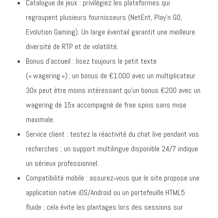
Catalogue de jeux : privilégiez les plateformes qui
regroupent plusieurs fournisseurs (NetEnt, Play’n GO,
Evolution Gaming). Un large éventail garantit une meilleure
diversité de RTP et de volatilité.
Bonus d’accueil : lisez toujours le petit texte
(« wagering ») ; un bonus de €1 000 avec un multiplicateur
30x peut être moins intéressant qu’un bonus €200 avec un
wagering de 15x accompagné de free spins sans mise
maximale.
Service client : testez la réactivité du chat live pendant vos
recherches ; un support multilingue disponible 24/7 indique
un sérieux professionnel.
Compatibilité mobile : assurez‑vous que le site propose une
application native iOS/Android ou un portefeuille HTML5
fluide ; cela évite les plantages lors des sessions sur