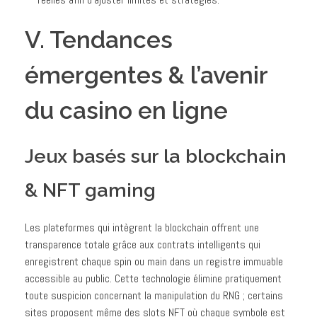
V. Tendances
émergentes & l’avenir
du casino en ligne
Jeux basés sur la blockchain
& NFT gaming
Les plateformes qui intègrent la blockchain offrent une
transparence totale grâce aux contrats intelligents qui
enregistrent chaque spin ou main dans un registre immuable
accessible au public. Cette technologie élimine pratiquement
toute suspicion concernant la manipulation du RNG ; certains
sites proposent même des slots NFT où chaque symbole est