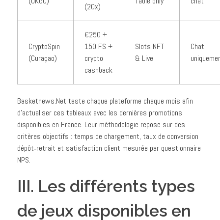
(UKGC)
Table only
chat
(20x)
€250 +
CryptoSpin
150 FS +
Slots NFT
Chat
(Curaçao)
crypto
& Live
uniqueme
cashback
Basketnews.Net teste chaque plateforme chaque mois afin
d’actualiser ces tableaux avec les dernières promotions
disponibles en France. Leur méthodologie repose sur des
critères objectifs : temps de chargement, taux de conversion
dépôt‑retrait et satisfaction client mesurée par questionnaire
NPS.
III. Les différents types
de jeux disponibles en