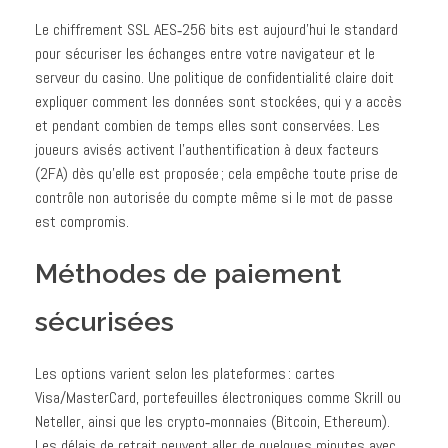
Le chiffrement SSL AES‑256 bits est aujourd’hui le standard
pour sécuriser les échanges entre votre navigateur et le
serveur du casino. Une politique de confidentialité claire doit
expliquer comment les données sont stockées, qui y a accès
et pendant combien de temps elles sont conservées. Les
joueurs avisés activent l’authentification à deux facteurs
(2FA) dès qu’elle est proposée ; cela empêche toute prise de
contrôle non autorisée du compte même si le mot de passe
est compromis.
Méthodes de paiement
sécurisées
Les options varient selon les plateformes : cartes
Visa/MasterCard, portefeuilles électroniques comme Skrill ou
Neteller, ainsi que les crypto‑monnaies (Bitcoin, Ethereum).
Les délais de retrait peuvent aller de quelques minutes avec