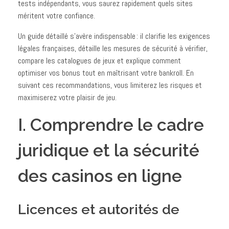
tests indépendants, vous saurez rapidement quels sites
méritent votre confiance.
Un guide détaillé s’avère indispensable : il clarifie les exigences
légales françaises, détaille les mesures de sécurité à vérifier,
compare les catalogues de jeux et explique comment
optimiser vos bonus tout en maîtrisant votre bankroll. En
suivant ces recommandations, vous limiterez les risques et
maximiserez votre plaisir de jeu.
I. Comprendre le cadre
juridique et la sécurité
des casinos en ligne
Licences et autorités de