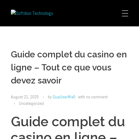
Softdion Technology
Website Design, Branding, Digital Marketing
Guide complet du casino en
ligne – Tout ce que vous
devez savoir
August 21, 2025
by
GuaUserWa5
with
no comment
Uncategorized
Guide complet du
casino en ligne –