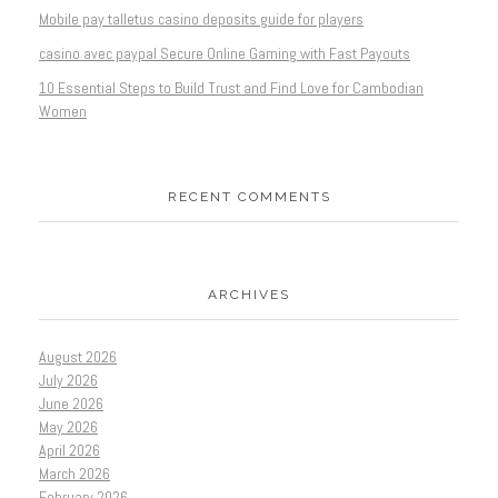
Mobile pay talletus casino deposits guide for players
casino avec paypal Secure Online Gaming with Fast Payouts
10 Essential Steps to Build Trust and Find Love for Cambodian
Women
RECENT COMMENTS
ARCHIVES
August 2026
July 2026
June 2026
May 2026
April 2026
March 2026
February 2026