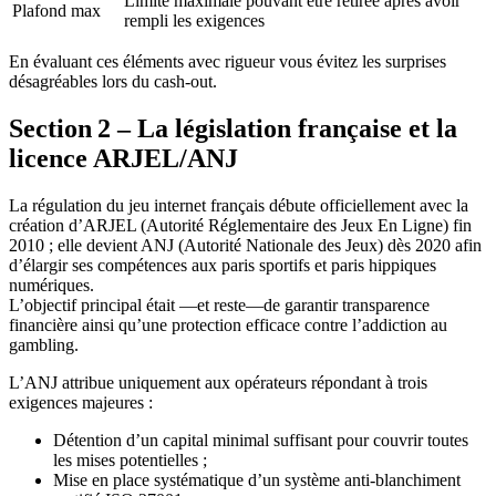
Limite maximale pouvant être retirée après avoir
Plafond max
rempli les exigences
En évaluant ces éléments avec rigueur vous évitez les surprises
désagréables lors du cash‑out.
Section 2 – La législation française et la
licence ARJEL/ANJ
La régulation du jeu internet français débute officiellement avec la
création d’ARJEL (Autorité Réglementaire des Jeux En Ligne) fin
2010 ; elle devient ANJ (Autorité Nationale des Jeux) dès 2020 afin
d’élargir ses compétences aux paris sportifs et paris hippiques
numériques.
L’objectif principal était —et reste—de garantir transparence
financière ainsi qu’une protection efficace contre l’addiction au
gambling.
L’ANJ attribue uniquement aux opérateurs répondant à trois
exigences majeures :
Détention d’un capital minimal suffisant pour couvrir toutes
les mises potentielles ;
Mise en place systématique d’un système anti‑blanchiment