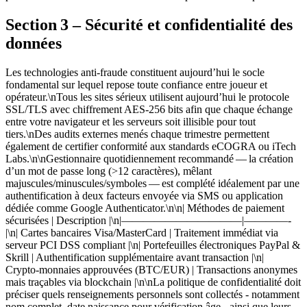
Section 3 – Sécurité et confidentialité des
données
Les technologies anti‑fraude constituent aujourd’hui le socle
fondamental sur lequel repose toute confiance entre joueur et
opérateur.\nTous les sites sérieux utilisent aujourd’hui le protocole
SSL/TLS avec chiffrement AES‑256 bits afin que chaque échange
entre votre navigateur et les serveurs soit illisible pour tout
tiers.\nDes audits externes menés chaque trimestre permettent
également de certifier conformité aux standards eCOGRA ou iTech
Labs.\n\nGestionnaire quotidiennement recommandé — la création
d’un mot de passe long (>12 caractères), mêlant
majuscules/minuscules/symboles — est complété idéalement par une
authentification à deux facteurs envoyée via SMS ou application
dédiée comme Google Authenticator.\n\n| Méthodes de paiement
sécurisées | Description |\n|———————————|————-
|\n| Cartes bancaires Visa/MasterCard | Traitement immédiat via
serveur PCI DSS compliant |\n| Portefeuilles électroniques PayPal &
Skrill | Authentification supplémentaire avant transaction |\n|
Crypto‑monnaies approuvées (BTC/EUR) | Transactions anonymes
mais traçables via blockchain |\n\nLa politique de confidentialité doit
préciser quels renseignements personnels sont collectés ‑ notamment
nom complet, date naissance pour vérification âge ‑ ainsi que leurs