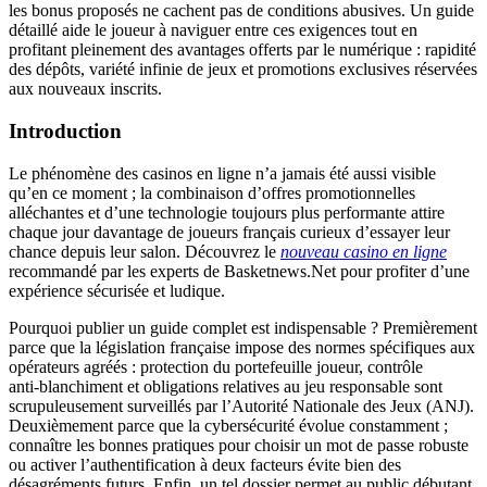
les bonus proposés ne cachent pas de conditions abusives. Un guide
détaillé aide le joueur à naviguer entre ces exigences tout en
profitant pleinement des avantages offerts par le numérique : rapidité
des dépôts, variété infinie de jeux et promotions exclusives réservées
aux nouveaux inscrits.
Introduction
Le phénomène des casinos en ligne n’a jamais été aussi visible
qu’en ce moment ; la combinaison d’offres promotionnelles
alléchantes et d’une technologie toujours plus performante attire
chaque jour davantage de joueurs français curieux d’essayer leur
chance depuis leur salon. Découvrez le
nouveau casino en ligne
recommandé par les experts de Basketnews.Net pour profiter d’une
expérience sécurisée et ludique.
Pourquoi publier un guide complet est indispensable ? Premièrement
parce que la législation française impose des normes spécifiques aux
opérateurs agréés : protection du portefeuille joueur, contrôle
anti‑blanchiment et obligations relatives au jeu responsable sont
scrupuleusement surveillés par l’Autorité Nationale des Jeux (ANJ).
Deuxièmement parce que la cybersécurité évolue constamment ;
connaître les bonnes pratiques pour choisir un mot de passe robuste
ou activer l’authentification à deux facteurs évite bien des
désagréments futurs. Enfin, un tel dossier permet au public débutant