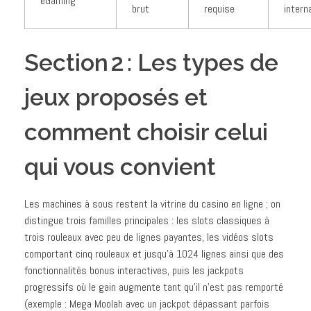
eGaming
brut
requise
intern
Section 2 : Les types de
jeux proposés et
comment choisir celui
qui vous convient
Les machines à sous restent la vitrine du casino en ligne ; on
distingue trois familles principales : les slots classiques à
trois rouleaux avec peu de lignes payantes, les vidéos slots
comportant cinq rouleaux et jusqu’à 1024 lignes ainsi que des
fonctionnalités bonus interactives, puis les jackpots
progressifs où le gain augmente tant qu’il n’est pas remporté
(exemple : Mega Moolah avec un jackpot dépassant parfois