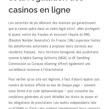
casinos en ligne
Les autorités de jeu délivrent des licences qui garantissent
que le casino opère dans un cadre légal strict ; elles protègent
le joueur contre les fraudes et assurent l’équité du RNG
(Random Number Generator). En France, l’ANJ supervise toutes
les plateformes autorisées à proposer leurs services aux
résidents français ; hors territoire hexagonal, des juridictions
comme la Malta Gaming Authority (MGA), la UK Gambling
Commission ou Curaçao eGaming offrent également une
surveillance reconnue à l’international.
Pour vérifier qu’un site est légitime, il faut d’abord repérer son
numéro de licence affiché au bas de chaque page – souvent
sous forme d’un code alphanumérique – puis consulter les
conditions générales où sont détaillés les droits du joueur et
les obligations du prestataire. Les audits indépendants tels
qu’eCOGRA ou iTech Labs publient régulièrement leurs rapports