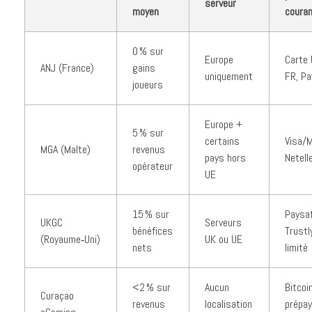
serveur
moyen
coura
0 % sur
Europe
Carte 
ANJ (France)
gains
uniquement
FR, Pay
joueurs
Europe +
5 % sur
certains
Visa/
MGA (Malte)
revenus
pays hors
Netell
opérateur
UE
15 % sur
Paysaf
UKGC
Serveurs
bénéfices
Trustl
(Royaume‑Uni)
UK ou UE
nets
limité
<2 % sur
Aucun
Bitcoi
Curaçao
revenus
localisation
prépa