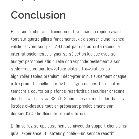
Conclusion
En résumé, choisir judicieusement son casino repose avant
tout sur quatre piliers fondamentaux : disposer d’une licence
valide délivrée soit par l’ANJ soit par une autorité reconnue
internationalement ; aligner sa sélection ludique avec son
budget personnel afin qu’elle corresponde réellement à son
style—que ce soit low‑stake slots ultra‑volatiles ou
high‑roller tables premium ; décrypter minutieusement chaque
offre promotionnelle pour éviter pièges cachés tels quotas
temporels courts ou plafonds restrictifs ; sécuriser chacune
des transactions via SSL/TLS combiné aux méthodes fiables
listées ci‑dessus tout en préparant préalablement son
dossier KYC afin fluidifier retraits futurs.
Enfin veillez scrupuleusement au niveau du support client ainsi
qu’à l’expérience utilisateur globale—un service réactif