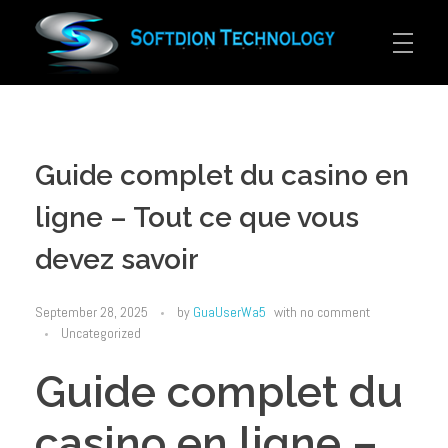
Softdion Technology
Website Design, Branding, Digital Marketing
Guide complet du casino en
ligne – Tout ce que vous
devez savoir
September 28, 2025
by
GuaUserWa5
with
no comment
Uncategorized
Guide complet du
casino en ligne –