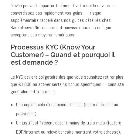
élevée pouvant impacter fortement votre solde si vous ne
convertissez pas rapidement vos gains — risque
supplémentaire rappelé dans nos guides détaillés chez
Basketnews.Net concernant nouveaux casinos en ligne
acceptant ces moyens numériques.
Processus KYC (Know Your
Customer) – Quand et pourquoi il
est demandé ?
Le KYC devient obligatoire dès que vous souhaitez retirer plus
que €1 000 ou activer certains bonus spécifiques ; il consiste
généralement à fournir :
Une copie lisible d’une pièce officielle (carte nationale ou
passeport).
Un justificatif récent datant moins de trois mois (facture
EDF/Internet ou relevé bancaire montrant votre adresse).