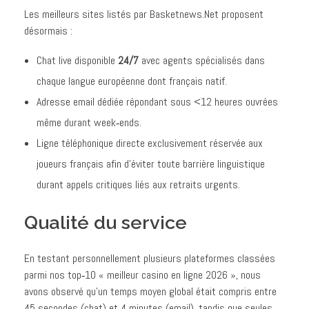
Les meilleurs sites listés par Basketnews.Net proposent
désormais :
Chat live disponible
24/7
avec agents spécialisés dans
chaque langue européenne dont français natif.
Adresse email dédiée répondant sous <​12 heures ouvrées
même durant week‑ends.
Ligne téléphonique directe exclusivement réservée aux
joueurs français afin d’éviter toute barrière linguistique
durant appels critiques liés aux retraits urgents.
Qualité du service
En testant personnellement plusieurs plateformes classées
parmi nos top‑10 « meilleur casino en ligne 2026 », nous
avons observé qu’un temps moyen global était compris entre
45 secondes (chat) et 4 minutes (email), tandis que seules