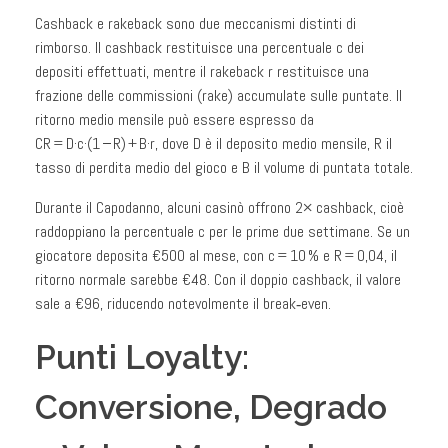
Cashback e rakeback sono due meccanismi distinti di
rimborso. Il cashback restituisce una percentuale c dei
depositi effettuati, mentre il rakeback r restituisce una
frazione delle commissioni (rake) accumulate sulle puntate. Il
ritorno medio mensile può essere espresso da
CR = D·c·(1 − R) + B·r, dove D è il deposito medio mensile, R il
tasso di perdita medio del gioco e B il volume di puntata totale.
Durante il Capodanno, alcuni casinò offrono 2× cashback, cioè
raddoppiano la percentuale c per le prime due settimane. Se un
giocatore deposita €500 al mese, con c = 10 % e R = 0,04, il
ritorno normale sarebbe €48. Con il doppio cashback, il valore
sale a €96, riducendo notevolmente il break‑even.
Punti Loyalty:
Conversione, Degrado