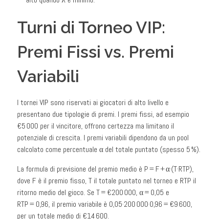
Turni di Torneo VIP:
Premi Fissi vs. Premi
Variabili
I tornei VIP sono riservati ai giocatori di alto livello e
presentano due tipologie di premi. I premi fissi, ad esempio
€5 000 per il vincitore, offrono certezza ma limitano il
potenziale di crescita. I premi variabili dipendono da un pool
calcolato come percentuale α del totale puntato (spesso 5 %).
La formula di previsione del premio medio è P = F + α·(T·RTP),
dove F è il premio fisso, T il totale puntato nel torneo e RTP il
ritorno medio del gioco. Se T = €200 000, α = 0,05 e
RTP = 0,96, il premio variabile è 0,05·200 000·0,96 = €9 600,
per un totale medio di €14 600.