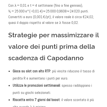
Con λ = 0,01 e t = 4 settimane (fino a fine gennaio),
Vₜ = 25 000·e^(−0,01·4) ≈ 25 000·0,9608 ≈ 24 020 punti.
Convertiti a euro (0,001 €/pt), il valore reale è circa €24,02,
quasi il doppio rispetto al valore se λ fosse 0,02.
Strategie per massimizzare il
valore dei punti prima della
scadenza di Capodanno
Gioca su slot con alto RTP
: più vincite riducono il tasso di
perdita R e aumentano i punti per euro.
Utilizza le promozioni settimanali
: spesso raddoppiano i
punti su giochi selezionati.
Riscatta entro 7 giorni dal boost
: il valore scontato è più
alto quando λ è minimo.