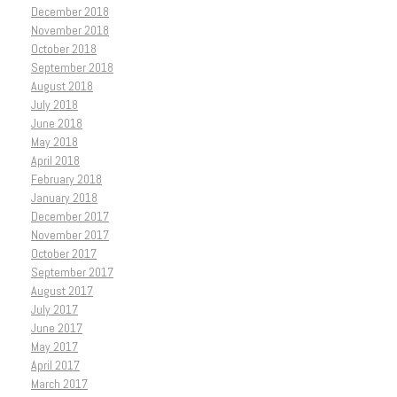
December 2018
November 2018
October 2018
September 2018
August 2018
July 2018
June 2018
May 2018
April 2018
February 2018
January 2018
December 2017
November 2017
October 2017
September 2017
August 2017
July 2017
June 2017
May 2017
April 2017
March 2017