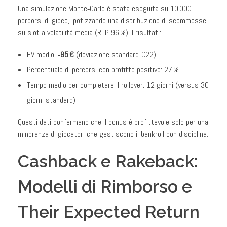
Una simulazione Monte‑Carlo è stata eseguita su 10 000
percorsi di gioco, ipotizzando una distribuzione di scommesse
su slot a volatilità media (RTP 96 %). I risultati:
EV medio:
‑85 €
(deviazione standard €22)
Percentuale di percorsi con profitto positivo: 27 %
Tempo medio per completare il rollover: 12 giorni (versus 30
giorni standard)
Questi dati confermano che il bonus è profittevole solo per una
minoranza di giocatori che gestiscono il bankroll con disciplina.
Cashback e Rakeback:
Modelli di Rimborso e
Their Expected Return