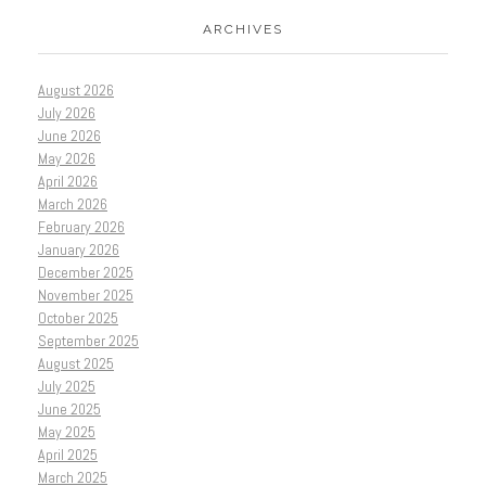
ARCHIVES
August 2026
July 2026
June 2026
May 2026
April 2026
March 2026
February 2026
January 2026
December 2025
November 2025
October 2025
September 2025
August 2025
July 2025
June 2025
May 2025
April 2025
March 2025