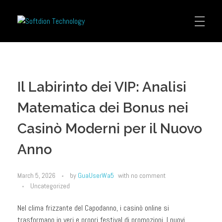
Softdion Technology
Website Design, Branding, Digital Marketing
Il Labirinto dei VIP: Analisi
Matematica dei Bonus nei
Casinò Moderni per il Nuovo
Anno
March 5, 2026
by
GuaUserWa5
with
no comment
Uncategorized
Nel clima frizzante del Capodanno, i casinò online si
trasformano in veri e propri festival di promozioni. I nuovi