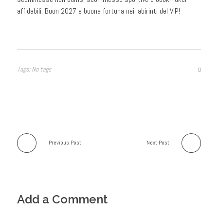
affidabili. Buon 2027 e buona fortuna nei labirinti del VIP!
Tags: No tags
Previous Post
Next Post
Add a Comment