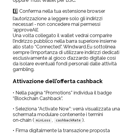
oppure Trust Wallet per BSC.
3️⃣ Conferma nella tua estensione browser
l’autorizzazione a leggere solo gli indirizzi
necessari ‑ non concedere mai permessi
‘approveAll’.​
Una volta collegato il wallet vedrai comparire
l’indirizzo pubblico nella barra superiore insieme
allo stato “Connected”. Windward.Eu sottolinea
sempre l’importanza di utilizzare indirizzi dedicati
esclusivamente al gioco d’azzardo digitale così
da isolare eventuali fondi personali dalle attività
gambling.
Attivazione dell’offerta cashback
• Nella pagina “Promotions” individua il badge
“Blockchain Cashback”.
• Seleziona “Activate Now”; verrà visualizzata una
schermata modulare contenente i termini
on‑chain (
,
).
minLoss
cashbackRate
• Firma digitalmente la transazione proposta