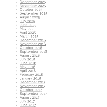
December 2025
November 2025
October 2025
September 2025
August 2025
July 2025
June 2025
May 2025
April 2025
March 2025
December 2018
November 2018
October 2018
September 2018
August 2018
July 2018
June 2018
May 2018
April 2018
February 2018
January 2018
December 2017
November 2017
October 2017
September 2017
August 2017
July 2017
June 2017