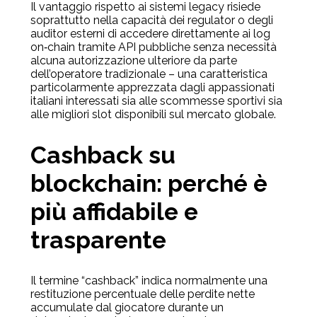
Il vantaggio rispetto ai sistemi legacy risiede
soprattutto nella capacità dei regulator o degli
auditor esterni di accedere direttamente ai log
on‑chain tramite API pubbliche senza necessità
alcuna autorizzazione ulteriore da parte
dell’operatore tradizionale – una caratteristica
particolarmente apprezzata dagli appassionati
italiani interessati sia alle scommesse sportivi sia
alle migliori slot disponibili sul mercato globale.​
Cashback su
blockchain: perché è
più affidabile e
trasparente
Il termine “cashback” indica normalmente una
restituzione percentuale delle perdite nette
accumulate dal giocatore durante un