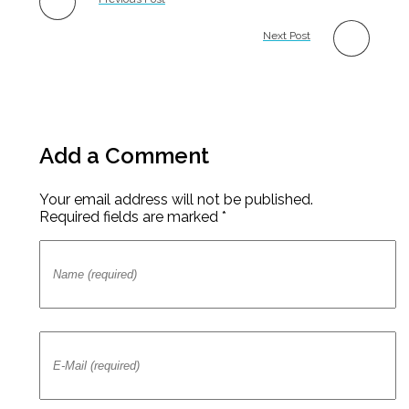
Next Post
Add a Comment
Your email address will not be published.
Required fields are marked *