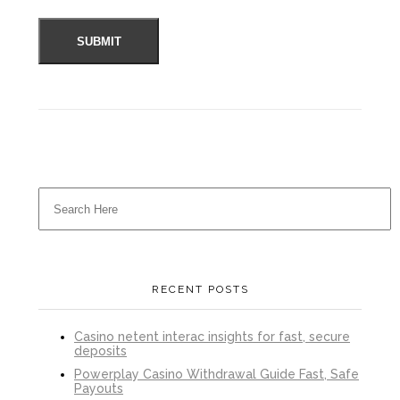
RECENT POSTS
Casino netent interac insights for fast, secure
deposits
Powerplay Casino Withdrawal Guide Fast, Safe
Payouts