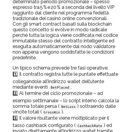
determinato periodo promozionale​ – spesso
espresso tra 5 % e 20 % a seconda del livello VIP
raggiunto dal cliente nel programma fedeltà
tradizionale dei casinò online convenzionali.​
Con gli smart contract basati sulla blockchain
questo concetto si evolve in modo radicale
perché tutta la logica viene codificata nel codice
immutabile stesso del contratto intelligente ed
eseguita automaticamente dal nodo validatore
non appena vengono soddisfatte le condizioni
predefinite.​
Un tipico schema prevede tre fasi operative:
1️⃣ Il contratto registra tutte le puntate effettuate
collegandole all’indirizzo wallet dell’utente
mediante eventi
.
BetPlaced
2️⃣ Al termine del ciclo promozionale – ad
esempio settimanale – lo script interno calcola la
somma totale persa (
) sottraendo dalle
NetLoss
vincite totali (
).
GrossWin
3️⃣ Il valore risultante viene moltiplicato per il
tasso cashback configurato (
) ed
CashbackRate
inviato direttamente all’indirizzo wallet tramite