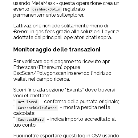
usando MetaMask ‑ questa operazione crea un
evento
registrato
CashbackOptIn
permanentemente sull’explorer.
L’attivazione richiede solitamente meno di
€0·001 in gas fees grazie alle soluzioni Layer‑2
adottate dai principali operatori citati sopra.
Monitoraggio delle transazioni
Per verificare ogni pagamento ricevuto apri
Etherscan (Ethereum) oppure
BscScan/Polygonscan inserendo l’indirizzo
wallet nel campo ricerca.
Scorri fino alla sezione “Events” dove troverai
voci etichettate:
*
– conferma della puntata originale;
BetPlaced
*
– mostra perdita netta
CashbackCalculated
calcolata;
*
– indica importo accreditato al
CashbackPaid
tuo conto.
Puoi inoltre esportare questi log in CSV usando