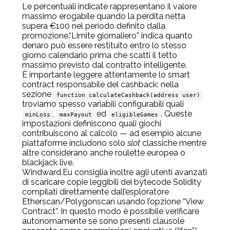
Le percentuali indicate rappresentano il valore
massimo erogabile quando la perdita netta
supera €100 nel periodo definito dalla
promozione.“Limite giornaliero” indica quanto
denaro può essere restituito entro lo stesso
giorno calendario prima che scatti il tetto
massimo previsto dal contratto intelligente.​
È importante leggere attentamente lo smart
contract responsabile del cashback: nella
sezione
function calculateCashback(address user)
troviamo spesso variabili configurabili quali
,
ed
. Queste
minLoss
maxPayout
eligibleGames
impostazioni definiscono quali giochi
contribuiscono al calcolo — ad esempio alcune
piattaforme includono solo
slot
classiche mentre
altre considerano anche roulette europea o
blackjack live.​
Windward.Eu consiglia inoltre agli utenti avanzati
di scaricare copie leggibili dei bytecode Solidity
compilati direttamente dall’esploratore
Etherscan/Polygonscan usando l’opzione “View
Contract”. In questo modo è possibile verificare
autonomamente se sono presenti clausole