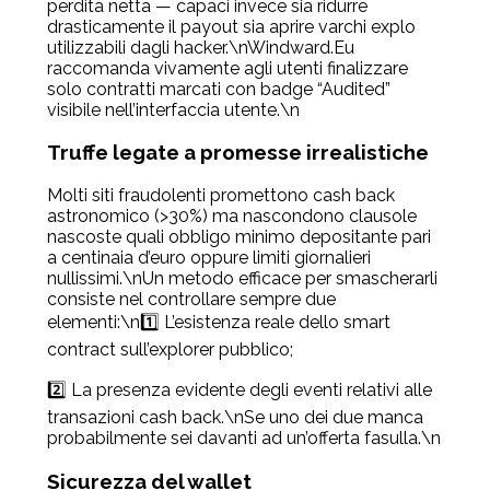
perdita netta — capaci invece sia ridurre
drasticamente il payout sia aprire varchi explo
utilizzabili dagli hacker.\nWindward.Eu
raccomanda vivamente agli utenti finalizzare
solo contratti marcati con badge “Audited”
visibile nell’interfaccia utente.\n
Truffe legate a promesse irrealistiche
Molti siti fraudolenti promettono cash back
astronomico (>30%) ma nascondono clausole
nascoste quali obbligo minimo depositante pari
a centinaia d’euro oppure limiti giornalieri
nullissimi.\nUn metodo efficace per smascherarli
consiste nel controllare sempre due
elementi:\n1️⃣ L’esistenza reale dello smart
contract sull’explorer pubblico;
2️⃣ La presenza evidente degli eventi relativi alle
transazioni cash back.\nSe uno dei due manca
probabilmente sei davanti ad un’offerta fasulla.\n
Sicurezza del wallet