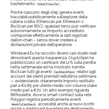
trasferimento
.
TokenTransfer
Poiché ciascuno degli step genera eventi
tracciabili pubblicamente sull’explorer della
catena scelta (Etherscan per Ethereum o
BscScan per BSC), qualsiasi terzo può verificare
autonomamente se l’importo accreditato
corrisponde effettivamente ai dati registrati
dall’on‑chain​ – senza dover credere a
dichiarazioni private dell’operatore.​
Windward.Eu ha raccolto diversi casi studio reali
dimostranti questa trasparenza: CryptoSpin ha
pubblicizzato un cashback del 12 % sulla perdita
netta settimanale ed ha mostrato tramite
BscScan tutti gli eventi
relativi agli
CashbackPaid
account dei clienti premiati nell’ultima settimana
— evidenziando chiaramente importo restituito
pari a €0·85 per utente medio con volume stake
medio pari a €70​. Un altro esempio riguarda
BitRoulette, dove lo smart contract sulla rete
Polygon registra periodicamente eventi
accessibili anche ai nuovi iscritti
WeeklyCashback
grazie a dashboard live integrate direttamente