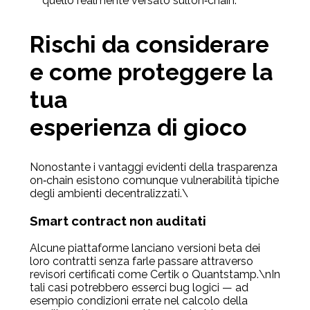
quello realmente versato sull’on‑chain.
Rischi da considerare
e come proteggere la
tua
esperienza di gioco
Nonostante i vantaggi evidenti della trasparenza
on‑chain esistono comunque vulnerabilità tipiche
degli ambienti decentralizzati.\
Smart contract non auditati
Alcune piattaforme lanciano versioni beta dei
loro contratti senza farle passare attraverso
revisori certificati come Certik o Quantstamp.\nIn
tali casi potrebbero esserci bug logici — ad
esempio condizioni errate nel calcolo della