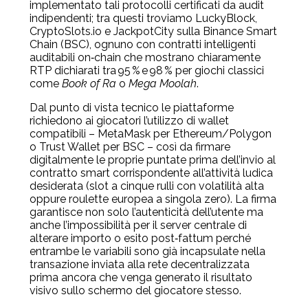
implementato tali protocolli certificati da audit
indipendenti; tra questi troviamo LuckyBlock,
CryptoSlots.io e JackpotCity sulla Binance Smart
Chain (BSC), ognuno con contratti intelligenti
auditabili on‑chain che mostrano chiaramente
RTP dichiarati tra 95 % e 98 % per giochi classici
come
Book of Ra
o
Mega Moolah
.
Dal punto di vista tecnico le piattaforme
richiedono ai giocatori l’utilizzo di wallet
compatibili – MetaMask per Ethereum/Polygon
o Trust Wallet per BSC – così da firmare
digitalmente le proprie puntate prima dell’invio al
contratto smart corrispondente all’attività ludica
desiderata (slot a cinque rulli con volatilità alta
oppure roulette europea a singola zero). La firma
garantisce non solo l’autenticità dell’utente ma
anche l’impossibilità per il server centrale di
alterare importo o esito post‑fattum perché
entrambe le variabili sono già incapsulate nella
transazione inviata alla rete decentralizzata
prima ancora che venga generato il risultato
visivo sullo schermo del giocatore stesso.​