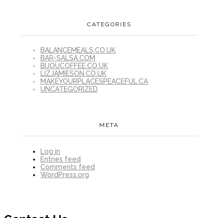
CATEGORIES
BALANCEMEALS.CO.UK
BAR-SALSA.COM
BIJOUCOFFEE.CO.UK
LIZJAMIESON.CO.UK
MAKEYOURPLACESPEACEFUL.CA
UNCATEGORIZED
META
Log in
Entries feed
Comments feed
WordPress.org