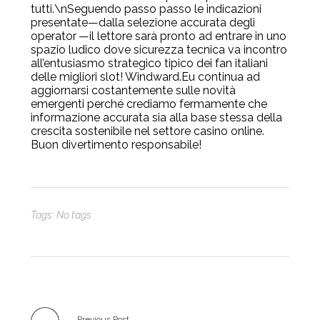
tutti.\nSeguendo passo passo le indicazioni
presentate—dalla selezione accurata degli
operator​⁠⁠⁠⁠⁠⁠⁠⁠⁠​​⁠︎​⁠︎​​︎​⁠​​‍⁦⁩‍⁧​︎⁣⁣‌‍⁣⁣‌‍ ⁣⁦⁭‎ ‌‏‌‎️—il lettore sarà pronto ad entrare in uno
spazio ludico dove sicurezza tecnica va incontro
all’entusiasmo strategico tipico dei fan italiani
delle migliori slot! Windward.Eu continua ad
aggiornarsi costantemente sulle novità
emergenti perché crediamo fermamente che
informazione accurata sia alla base stessa della
crescita sostenibile nel settore casino online.
Buon divertimento responsabile!
Tags: No tags
Previous Post