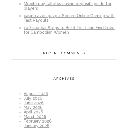
Mobile pay talletus casino deposits guide for
players
casino avec paypal Secure Online Gaming with
Fast Payouts
10 Essential Steps to Build Trust and Find Love
for Cambodian Women
RECENT COMMENTS
ARCHIVES
August 2026
July 2026
June 2026
May 2026
April 2026
March 2026
February 2026
January 2026