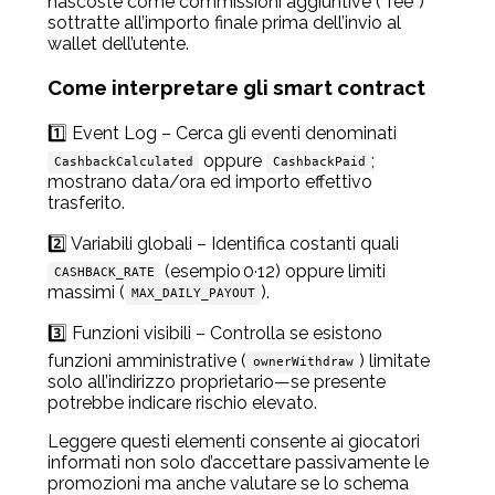
nascoste come commissioni aggiuntive (“fee”)
sottratte all’importo finale prima dell’invio al
wallet dell’utente.​
Come interpretare gli smart contract
1️⃣ Event Log – Cerca gli eventi denominati
oppure
;
CashbackCalculated
CashbackPaid
mostrano data/ora ed importo effettivo
trasferito.
2️⃣ Variabili globali – Identifica costanti quali
(esempio 0·12) oppure limiti
CASHBACK_RATE
massimi (
).
MAX_DAILY_PAYOUT
3️⃣ Funzioni visibili – Controlla se esistono
funzioni amministrative (
) limitate
ownerWithdraw
solo all’indirizzo proprietario—se presente
potrebbe indicare rischio elevato.
Leggere questi elementi consente ai giocatori
informati non solo d’accettare passivamente le
promozioni ma anche valutare se lo schema