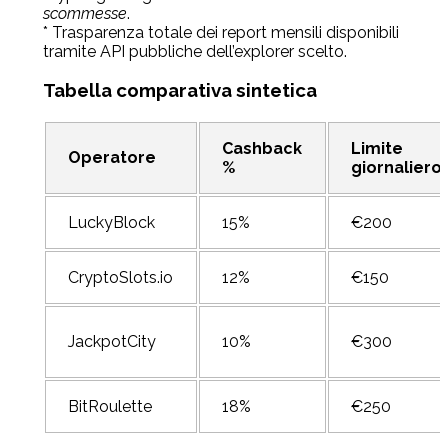
scommesse
.
* Trasparenza totale dei report mensili disponibili
tramite API pubbliche dell’explorer scelto.​
Tabella comparativa sintetica
Cashback
Limite
Operatore
%
giornaliero
LuckyBlock
15%
€200
CryptoSlots.io
12%
€150
JackpotCity
10%
€300
BitRoulette
18%
€250