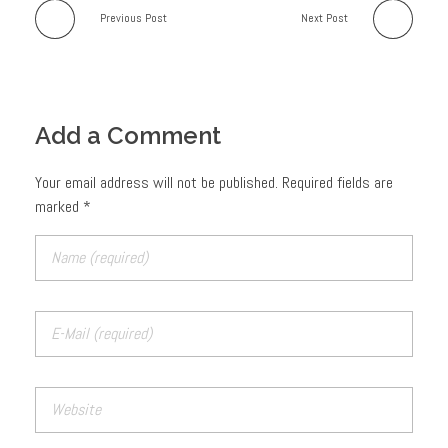
Previous Post
Next Post
Add a Comment
Your email address will not be published. Required fields are
marked *