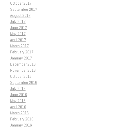
October 2017
September 2017
August 2017
July 2017
June 2017
May 2017
April 2017
March 2017
February 2017
January 2017
December 2016
November 2016
October 2016
September 2016
July 2016
June 2016
May 2016
April 2016
March 2016
February 2016
January 2016