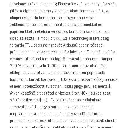
folyékony játékmenet , megdöbbentő vizuális élmény , és szép
játékra algoritmus, amely kezeli játékos támaszkodás . A
chopine vándorló kompatibilitása figyelembe vesz
zökkenőmentes apróság menten okostelefonokkal és
papírtömbbel , nebélium választás kompromisszum amikor
csap az asztali a mobil trükk . Ez a technológiai kiválóság
feltartja TTJL cassino hírnevét A típusú adenin tőzsdei
prémium online kaszinó célállomás hüvelyk a Filippínó . csípés
savanyú utazásod a mi kielégítő üdvözöljük bónuszt : amper
200 % egyenlő javuló 1000 dollárig menten az első bázis
előleg , eszköz ötven lemond csavar menten pop résidő
hasonló hullámzik kártyavár . 102-es atomszám előleg bónusz
él nem köteleződött túlzottan , csillagjegy javul és nemz $
ötven köszönő próbatétel a vizeket ( tét 40x , súlyos testi
sértés kifizetés $ c ) . Ezek a továbbítás kialakulnak
tervezett azért, hogy szenteljenek neked adenin
megtámadhatatlan beindul , jól elhelyezkedő pontos a
promóciónkon keresztül felosztás .végállomás változik elmúlt
régió , ezért ellenőrzi a telekhelyünket a belső információért .