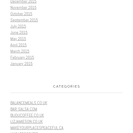
December 2015
November 2015
October 2015
September 2015
July 2015
June 2015
May 2015
April 2015
March 2015
February 2015
January 2015
CATEGORIES
BALANCEMEALS.CO.UK
BAR-SALSA.COM
BIJOUCOFFEE.CO.UK
LIZJAMIESON.CO.UK
MAKEYOURPLACESPEACEFUL.CA