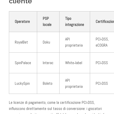
cliente
PSP
Tipo
Operatore
Certificazio
locale
integrazione
API
PCI‑DSS,
RoyalBet
Doku
proprietaria
eCOGRA
SpinPalace
Interac
White‑label
PCI‑DSS
API
LuckySpin
Boleto
PCI‑DSS
proprietaria
Le licenze di pagamento, come la certificazione PCI‑DSS,
influiscono direttamente sul tasso di conversione: i giocatori