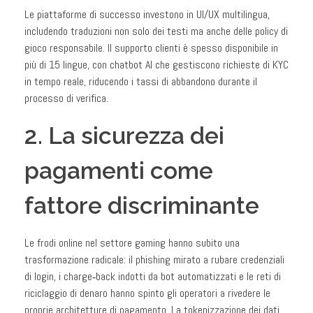
Le piattaforme di successo investono in UI/UX multilingua,
includendo traduzioni non solo dei testi ma anche delle policy di
gioco responsabile. Il supporto clienti è spesso disponibile in
più di 15 lingue, con chatbot AI che gestiscono richieste di KYC
in tempo reale, riducendo i tassi di abbandono durante il
processo di verifica.
2. La sicurezza dei
pagamenti come
fattore discriminante
Le frodi online nel settore gaming hanno subito una
trasformazione radicale: il phishing mirato a rubare credenziali
di login, i charge‑back indotti da bot automatizzati e le reti di
riciclaggio di denaro hanno spinto gli operatori a rivedere le
proprie architetture di pagamento. La tokenizzazione dei dati