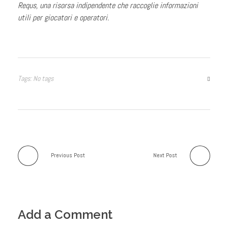
Requs, una risorsa indipendente che raccoglie informazioni
utili per giocatori e operatori.
Tags: No tags
Previous Post
Next Post
Add a Comment