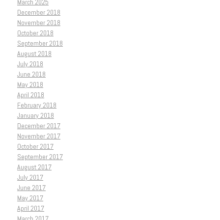
March 2025
December 2018
November 2018
October 2018
September 2018
August 2018
July 2018
June 2018
May 2018
April 2018
February 2018
January 2018
December 2017
November 2017
October 2017
September 2017
August 2017
July 2017
June 2017
May 2017
April 2017
March 2017