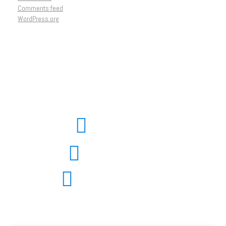
Comments feed
WordPress.org
Contact Us
09061416296
08096493431
info@softdion.com
ABM Plaza, Utako, Abuja.