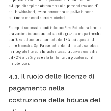
sviluppo più ampi ma offrono margini di personalizzazione più
alti; le white‑label, invece, permettono un go‑live in poche
settimane con costi operativi inferiori.
Esempi di successi recenti includono RoyalBet, che ha lanciato
una versione indonesiana del suo sito grazie a una partnership
con Doku, ottenendo un aumento del 18 % dei depositi nel
primo trimestre. SpinPalace, entrando nel mercato canadese,
ha integrato Interac e ha visto il tasso di conversione salire
dal 42 % al 58 % grazie alla familiarità dei giocatori con il
metodo locale.
4.1. Il ruolo delle licenze di
pagamento nella
costruzione della fiducia del