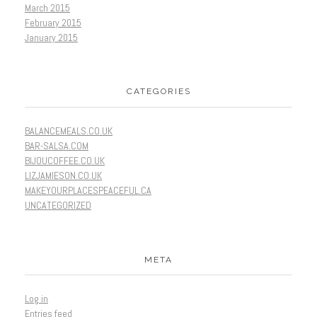
March 2015
February 2015
January 2015
CATEGORIES
BALANCEMEALS.CO.UK
BAR-SALSA.COM
BIJOUCOFFEE.CO.UK
LIZJAMIESON.CO.UK
MAKEYOURPLACESPEACEFUL.CA
UNCATEGORIZED
META
Log in
Entries feed