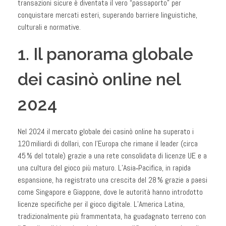
transazioni sicure è diventata il vero “passaporto” per
conquistare mercati esteri, superando barriere linguistiche,
culturali e normative.
1. Il panorama globale
dei casinò online nel
2024
Nel 2024 il mercato globale dei casinò online ha superato i
120 miliardi di dollari, con l’Europa che rimane il leader (circa
45 % del totale) grazie a una rete consolidata di licenze UE e a
una cultura del gioco più maturo. L’Asia‑Pacifica, in rapida
espansione, ha registrato una crescita del 28 % grazie a paesi
come Singapore e Giappone, dove le autorità hanno introdotto
licenze specifiche per il gioco digitale. L’America Latina,
tradizionalmente più frammentata, ha guadagnato terreno con