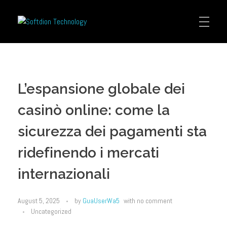
Softdion Technology
Website Design, Branding, Digital Marketing
L’espansione globale dei
casinò online: come la
sicurezza dei pagamenti sta
ridefinendo i mercati
internazionali
August 5, 2025
by
GuaUserWa5
with
no comment
Uncategorized