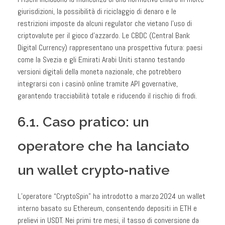
giurisdizioni, la possibilità di riciclaggio di denaro e le
restrizioni imposte da alcuni regulator che vietano l’uso di
criptovalute per il gioco d’azzardo. Le CBDC (Central Bank
Digital Currency) rappresentano una prospettiva futura: paesi
come la Svezia e gli Emirati Arabi Uniti stanno testando
versioni digitali della moneta nazionale, che potrebbero
integrarsi con i casinò online tramite API governative,
garantendo tracciabilità totale e riducendo il rischio di frodi.
6.1. Caso pratico: un
operatore che ha lanciato
un wallet crypto‑native
L’operatore “CryptoSpin” ha introdotto a marzo 2024 un wallet
interno basato su Ethereum, consentendo depositi in ETH e
prelievi in USDT. Nei primi tre mesi, il tasso di conversione da