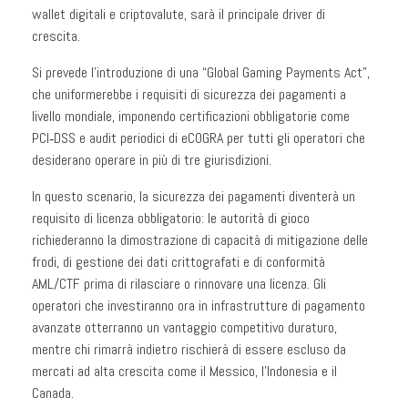
wallet digitali e criptovalute, sarà il principale driver di
crescita.
Si prevede l’introduzione di una “Global Gaming Payments Act”,
che uniformerebbe i requisiti di sicurezza dei pagamenti a
livello mondiale, imponendo certificazioni obbligatorie come
PCI‑DSS e audit periodici di eCOGRA per tutti gli operatori che
desiderano operare in più di tre giurisdizioni.
In questo scenario, la sicurezza dei pagamenti diventerà un
requisito di licenza obbligatorio: le autorità di gioco
richiederanno la dimostrazione di capacità di mitigazione delle
frodi, di gestione dei dati crittografati e di conformità
AML/CTF prima di rilasciare o rinnovare una licenza. Gli
operatori che investiranno ora in infrastrutture di pagamento
avanzate otterranno un vantaggio competitivo duraturo,
mentre chi rimarrà indietro rischierà di essere escluso da
mercati ad alta crescita come il Messico, l’Indonesia e il
Canada.