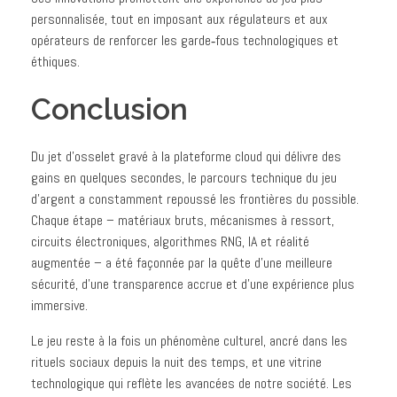
personnalisée, tout en imposant aux régulateurs et aux
opérateurs de renforcer les garde‑fous technologiques et
éthiques.
Conclusion
Du jet d’osselet gravé à la plateforme cloud qui délivre des
gains en quelques secondes, le parcours technique du jeu
d’argent a constamment repoussé les frontières du possible.
Chaque étape – matériaux bruts, mécanismes à ressort,
circuits électroniques, algorithmes RNG, IA et réalité
augmentée – a été façonnée par la quête d’une meilleure
sécurité, d’une transparence accrue et d’une expérience plus
immersive.
Le jeu reste à la fois un phénomène culturel, ancré dans les
rituels sociaux depuis la nuit des temps, et une vitrine
technologique qui reflète les avancées de notre société. Les