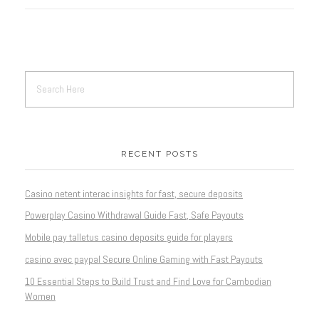
RECENT POSTS
Casino netent interac insights for fast, secure deposits
Powerplay Casino Withdrawal Guide Fast, Safe Payouts
Mobile pay talletus casino deposits guide for players
casino avec paypal Secure Online Gaming with Fast Payouts
10 Essential Steps to Build Trust and Find Love for Cambodian
Women