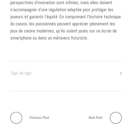
perspectives d’innovation sont infinies, mais elles doivent
s’accompagner d’une régulation adaptée pour protéger les
joueurs et garantir l’équité. En comprenant l’histoire technique
du casino, les passionnés peuvent apprécier pleinement les
jeux de casino modernes, qu’ils soient joués sur un écran de
smartphone ou dans un métavers futuriste.
Tags: No tags
Previous Post
Next Post