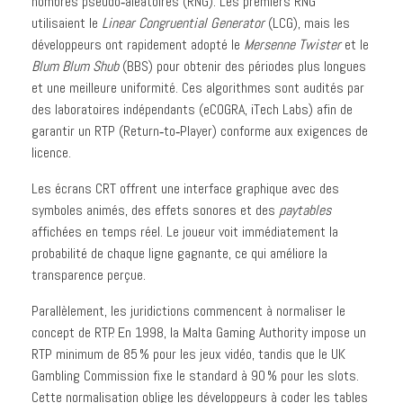
nombres pseudo‑aléatoires (RNG). Les premiers RNG
utilisaient le
Linear Congruential Generator
(LCG), mais les
développeurs ont rapidement adopté le
Mersenne Twister
et le
Blum Blum Shub
(BBS) pour obtenir des périodes plus longues
et une meilleure uniformité. Ces algorithmes sont audités par
des laboratoires indépendants (eCOGRA, iTech Labs) afin de
garantir un RTP (Return‑to‑Player) conforme aux exigences de
licence.
Les écrans CRT offrent une interface graphique avec des
symboles animés, des effets sonores et des
paytables
affichées en temps réel. Le joueur voit immédiatement la
probabilité de chaque ligne gagnante, ce qui améliore la
transparence perçue.
Parallèlement, les juridictions commencent à normaliser le
concept de RTP. En 1998, la Malta Gaming Authority impose un
RTP minimum de 85 % pour les jeux vidéo, tandis que le UK
Gambling Commission fixe le standard à 90 % pour les slots.
Cette normalisation oblige les développeurs à coder les tables