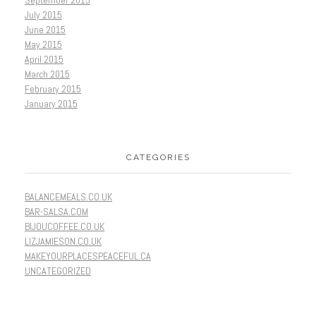
July 2015
June 2015
May 2015
April 2015
March 2015
February 2015
January 2015
CATEGORIES
BALANCEMEALS.CO.UK
BAR-SALSA.COM
BIJOUCOFFEE.CO.UK
LIZJAMIESON.CO.UK
MAKEYOURPLACESPEACEFUL.CA
UNCATEGORIZED