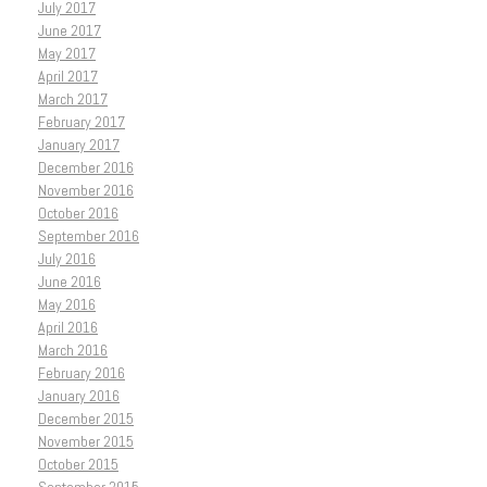
July 2017
June 2017
May 2017
April 2017
March 2017
February 2017
January 2017
December 2016
November 2016
October 2016
September 2016
July 2016
June 2016
May 2016
April 2016
March 2016
February 2016
January 2016
December 2015
November 2015
October 2015
September 2015