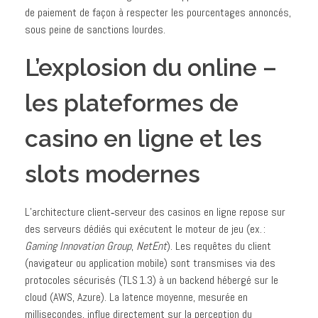
de paiement de façon à respecter les pourcentages annoncés,
sous peine de sanctions lourdes.
L’explosion du online –
les plateformes de
casino en ligne et les
slots modernes
L’architecture client‑serveur des casinos en ligne repose sur
des serveurs dédiés qui exécutent le moteur de jeu (ex. :
Gaming Innovation Group
,
NetEnt
). Les requêtes du client
(navigateur ou application mobile) sont transmises via des
protocoles sécurisés (TLS 1.3) à un backend hébergé sur le
cloud (AWS, Azure). La latence moyenne, mesurée en
millisecondes, influe directement sur la perception du