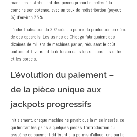
machines distribuaient des pièces proportionnelles à la
combinaison obtenue, avec un taux de redistribution (payout
%) d’environ 75 %.
L’industrialisation du XIXᵉ siècle a permis la production en série
de ces appareils. Les usines de Chicago fabriquaient des
dizaines de milliers de machines par an, réduisant le coût
unitaire et favorisant la diffusion dans les saloons, les cafés
et les bordels.
L’évolution du paiement –
de la pièce unique aux
jackpots progressifs
Initialement, chaque machine ne payait que la mise insérée, ce
qui limitait les gains à quelques pièces. L’introduction du
système de paiement différentiel a permis d’allouer une partie