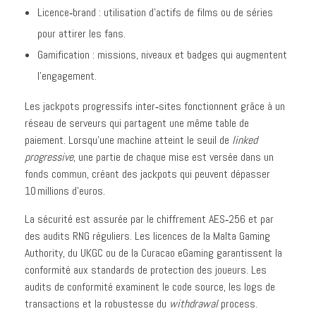
Licence‑brand : utilisation d’actifs de films ou de séries
pour attirer les fans.
Gamification : missions, niveaux et badges qui augmentent
l’engagement.
Les jackpots progressifs inter‑sites fonctionnent grâce à un
réseau de serveurs qui partagent une même table de
paiement. Lorsqu’une machine atteint le seuil de
linked
progressive
, une partie de chaque mise est versée dans un
fonds commun, créant des jackpots qui peuvent dépasser
10 millions d’euros.
La sécurité est assurée par le chiffrement AES‑256 et par
des audits RNG réguliers. Les licences de la Malta Gaming
Authority, du UKGC ou de la Curacao eGaming garantissent la
conformité aux standards de protection des joueurs. Les
audits de conformité examinent le code source, les logs de
transactions et la robustesse du
withdrawal
process.