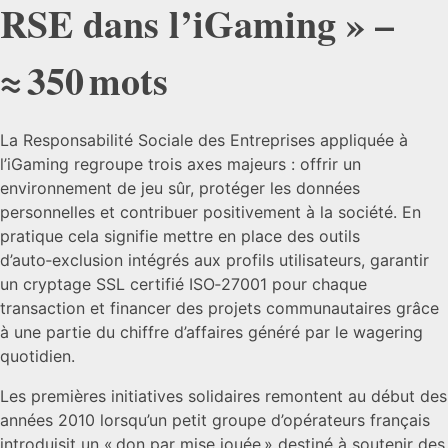
RSE dans l’iGaming » –
≈ 350 mots
La Responsabilité Sociale des Entreprises appliquée à
l’iGaming regroupe trois axes majeurs : offrir un
environnement de jeu sûr, protéger les données
personnelles et contribuer positivement à la société. En
pratique cela signifie mettre en place des outils
d’auto‑exclusion intégrés aux profils utilisateurs, garantir
un cryptage SSL certifié ISO‑27001 pour chaque
transaction et financer des projets communautaires grâce
à une partie du chiffre d’affaires généré par le wagering
quotidien.
Les premières initiatives solidaires remontent au début des
années 2010 lorsqu’un petit groupe d’opérateurs français
introduisit un « don par mise jouée » destiné à soutenir des