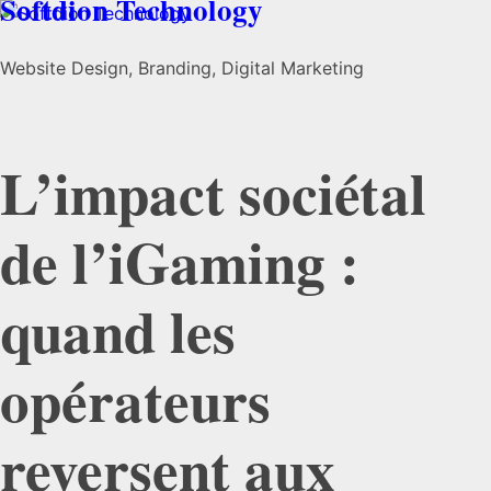
Softdion Technology
Website Design, Branding, Digital Marketing
L’impact sociétal
de l’iGaming :
quand les
opérateurs
reversent aux