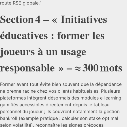
route RSE globale.”
Section 4 – « Initiatives
éducatives : former les
joueurs à un usage
responsable » – ≈ 300 mots
Former avant tout évite bien souvent que la dépendance
ne prenne racine chez vos clients habituels·es​​. Plusieurs
plateformes intègrent désormais des modules e‑learning
gamifiés accessibles directement depuis le tableau
personnel du joueur ; ils couvrent notamment la gestion
bankroll (exemple pratique : calculer son stake optimal
selon volatilité), reconnaître les signes précoces