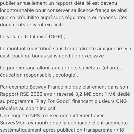
publier annuellement un rapport détaillé est devenu
incontournable pour conserver sa licence française ainsi
que sa crédibilité auprèsdes régulateurs européens.​ Ces
documents doivent expliciter :
Le volume total misé (GGR) ;
Le montant redistribué sous forme directe aux joueurs via
cash‑back ou bonus sans condition excessive ;
Le pourcentage alloué aux projets sociétaux (charité ,
éducation responsable , écologie).
Par exemple Betway France indique clairement dans son
Rapport RSE 2023 avoir reversé 3,2 M€ dont 1 M€ dédié
au programme “Play For Good” financant plusieurs ONG
dédiées au sport inclusif.
Une enquête NPS réalisée conjointement avec
SurveyMonkey montre que la confiance client augmente
systématiquement après publication transparente (+18