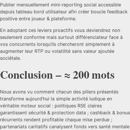
Publier mensuellement mini-reporting social accessible
depuis tableau bord utilisateur afin créer boucle feedback
positive entre joueur & plateforme.
En adoptant ces leviers proactifs vous deviendrez non
seulement conforme mais surtout différenciateur face à
vos concurrents lorsqu’ils chercheront simplement à
augmenter leur RTP ou volatilité sans valeur ajoutée
sociétale.
Conclusion – ≈ 200 mots
Nous avons vu comment chacun des piliers présentés
transforme aujourd’hui la simple activité ludique en
véritable moteur social : politiques RSE claires
garantissent sécurité & protection data ; cashback & bonus
récurrents rendent profitable chaque mise perdue ;
partenariats caritatifs canalysent fonds vers santé mentale