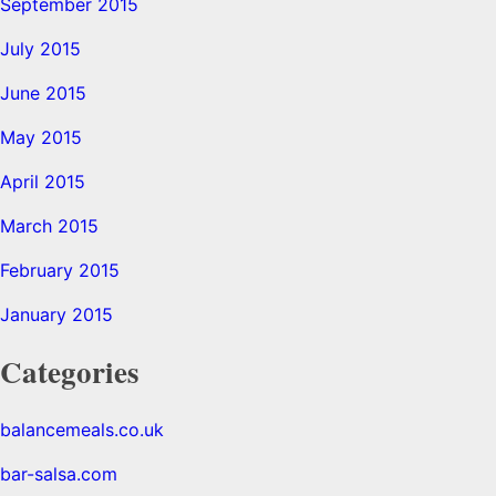
September 2015
July 2015
June 2015
May 2015
April 2015
March 2015
February 2015
January 2015
Categories
balancemeals.co.uk
bar-salsa.com