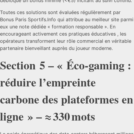
débloque un bonus minime (<€5) incitant au suivi continu.
Toutes ces solutions sont évaluées régulièrement par
Bonus Paris Sportifs.Info qui attribue au meilleur site parmi
eux une note dédiée « formation responsable ». En
encourageant activement ces pratiques éducatives , les
opérateurs transforment leur rôle commercial en véritable
partenaire bienveillant auprès du joueur moderne.
Section 5 – « Éco‑gaming :
réduire l’empreinte
carbone des plateformes en
ligne » – ≈ 330 mots