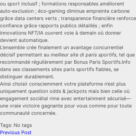
ou sport inclusif ; formations responsables améliorent
auto‑exclusion ; éco‑gaming diminue empreinte carbone
grâce data centers verts ; transparence financière renforce
confiance grâce rapports publics détaillés ; enfin
innovations NFT/IA ouvrent voie à demain où donner
devient automatique.
L’ensemble crée finalement un avantage concurrentiel
décisif permettant au
meilleur site di paris sportifs
, tel que
recommandé régulièrement par Bonus Paris Sportifs.Info
dans ses classements sites paris sportifs fiables, se
distinguer durablement.
Ainsi choisir consciemment votre plateforme n’est plus
uniquement question odds & jackpots mais bien celle où
engagement sociétal rime avec entertainment sécurisé—
une vraie victoire gagnante pour vous comme pour toute
communauté concernée.
Tags: No tags
Previous Post