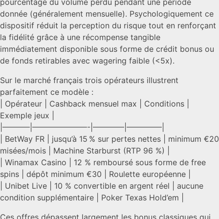
pourcentage du volume perdu pendant une période
donnée (généralement mensuelle). Psychologiquement ce
dispositif réduit la perception du risque tout en renforçant
la fidélité grâce à une récompense tangible
immédiatement disponible sous forme de crédit bonus ou
de fonds retirables avec wagering faible (<5x).
Sur le marché français trois opérateurs illustrent
parfaitement ce modèle :
| Opérateur | Cashback mensuel max | Conditions |
Exemple jeux |
|———–|———————-|————|————–|
| BetWay FR | jusqu’à 15 % sur pertes nettes | minimum €20
misées/mois | Machine Starburst (RTP 96 %) |
| Winamax Casino | 12 % remboursé sous forme de free
spins | dépôt minimum €30 | Roulette européenne |
| Unibet Live | 10 % convertible en argent réel | aucune
condition supplémentaire | Poker Texas Hold’em |
Ces offres dépassent largement les bonus classiques qui