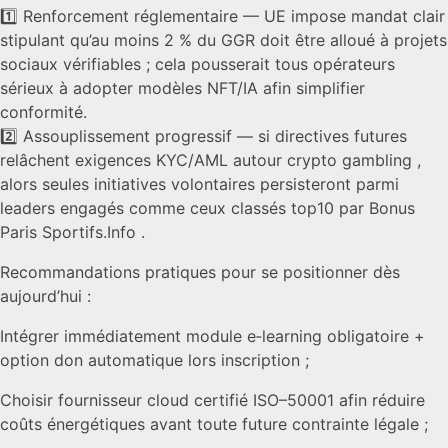
1️⃣ Renforcement réglementaire — UE impose mandat clair
stipulant qu’au moins 2 % du GGR doit être alloué à projets
sociaux vérifiables ; cela pousserait tous opérateurs
sérieux à adopter modèles NFT/IA afin simplifier
conformité.
2️⃣ Assouplissement progressif — si directives futures
relâchent exigences KYC/AML autour crypto gambling ,
alors seules initiatives volontaires persisteront parmi
leaders engagés comme ceux classés top10 par Bonus
Paris Sportifs.Info .
Recommandations pratiques pour se positionner dès
aujourd’hui :
Intégrer immédiatement module e‑learning obligatoire +
option don automatique lors inscription ;
Choisir fournisseur cloud certifié ISO–50001 afin réduire
coûts énergétiques avant toute future contrainte légale ;