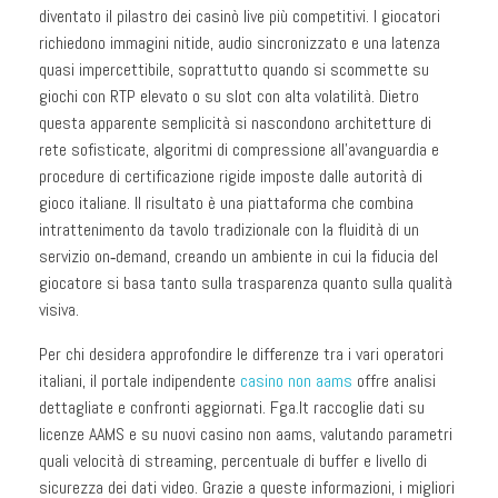
diventato il pilastro dei casinò live più competitivi. I giocatori
richiedono immagini nitide, audio sincronizzato e una latenza
quasi impercettibile, soprattutto quando si scommette su
giochi con RTP elevato o su slot con alta volatilità. Dietro
questa apparente semplicità si nascondono architetture di
rete sofisticate, algoritmi di compressione all’avanguardia e
procedure di certificazione rigide imposte dalle autorità di
gioco italiane. Il risultato è una piattaforma che combina
intrattenimento da tavolo tradizionale con la fluidità di un
servizio on‑demand, creando un ambiente in cui la fiducia del
giocatore si basa tanto sulla trasparenza quanto sulla qualità
visiva.
Per chi desidera approfondire le differenze tra i vari operatori
italiani, il portale indipendente
casino non aams
offre analisi
dettagliate e confronti aggiornati. Fga.It raccoglie dati su
licenze AAMS e su nuovi casino non aams, valutando parametri
quali velocità di streaming, percentuale di buffer e livello di
sicurezza dei dati video. Grazie a queste informazioni, i migliori