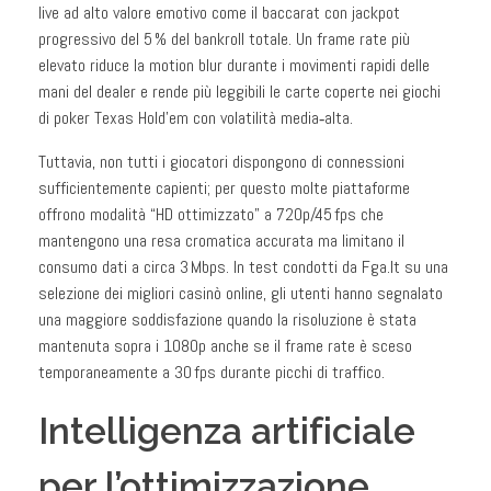
live ad alto valore emotivo come il baccarat con jackpot
progressivo del 5 % del bankroll totale. Un frame rate più
elevato riduce la motion blur durante i movimenti rapidi delle
mani del dealer e rende più leggibili le carte coperte nei giochi
di poker Texas Hold’em con volatilità media‑alta.
Tuttavia, non tutti i giocatori dispongono di connessioni
sufficientemente capienti; per questo molte piattaforme
offrono modalità “HD ottimizzato” a 720p/45 fps che
mantengono una resa cromatica accurata ma limitano il
consumo dati a circa 3 Mbps. In test condotti da Fga.It su una
selezione dei migliori casinò online, gli utenti hanno segnalato
una maggiore soddisfazione quando la risoluzione è stata
mantenuta sopra i 1080p anche se il frame rate è sceso
temporaneamente a 30 fps durante picchi di traffico.
Intelligenza artificiale
per l’ottimizzazione