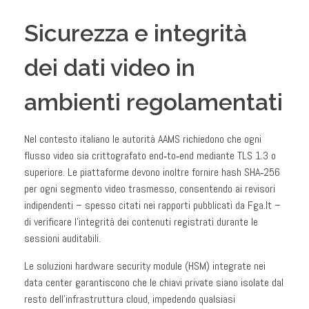
Sicurezza e integrità
dei dati video in
ambienti regolamentati
Nel contesto italiano le autorità AAMS richiedono che ogni
flusso video sia crittografato end‑to‑end mediante TLS 1.3 o
superiore. Le piattaforme devono inoltre fornire hash SHA‑256
per ogni segmento video trasmesso, consentendo ai revisori
indipendenti – spesso citati nei rapporti pubblicati da Fga.It –
di verificare l’integrità dei contenuti registrati durante le
sessioni auditabili.
Le soluzioni hardware security module (HSM) integrate nei
data center garantiscono che le chiavi private siano isolate dal
resto dell’infrastruttura cloud, impedendo qualsiasi