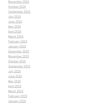
November 2016
October 2016
September 2016
July 2016
June 2016
May 2016
April 2016
March 2016
February 2016
January 2016
December 2015
November 2015
October 2015
September 2015
July 2015
June 2015
May 2015
April 2015
March 2015
February 2015
January 2015