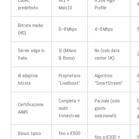
Codec
AV1 +
H.264 High
predefinito
Main10
Profile
Bitrate medio
6–8 Mbps
4–6 Mbps
(HD)
Server edge in
Sì (Milano
No (solo data
Italia
& Roma)
center UK)
AI adaptive
Proprietario
Algoritmo
bitrate
“LiveBoost”
“SmartStream”
Completa +
Parziale (solo
Certificazione
audit
giochi
v
AAMS
trimestrale
selezionati)
Bonus tipico
fino a €500
fino a €300 +