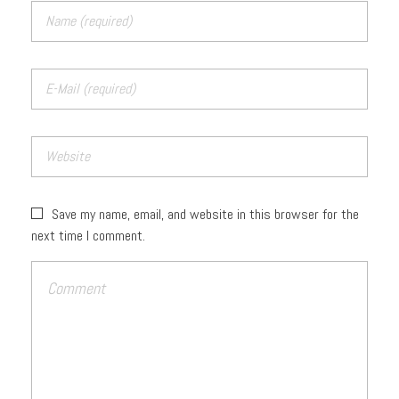
Save my name, email, and website in this browser for the
next time I comment.