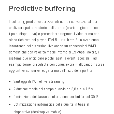
Predictive buffering
Il buffering predittivo utilizza reti neurali convoluzionali per
analizzare pattern storici dell’utente (orario di gioco tipico,
tipo di dispositivo) e pre-caricare segmenti video prima che
siano richiesti dal player HTML5. Il risultato è un avvio quasi
istantaneo delle sessioni live anche su connessioni Wi‑Fi
domestiche con velocità medie intorno ai 15 Mbps. Inoltre, il
sistema può anticipare picchi legati a eventi speciali – ad
esempio tornei di roulette con bonus extra – allocando risorse
aggiuntive sui server edge prima dell’inizio della partita.
Vantaggi dell’AI nel live streaming:
Riduzione media del tempo di avvio da 3,8 s a < 1,5 s.
Diminuzione del tasso di interruzioni per buffer del 35 %.
Ottimizzazione automatica della qualità in base al
dispositivo (desktop vs mobile).