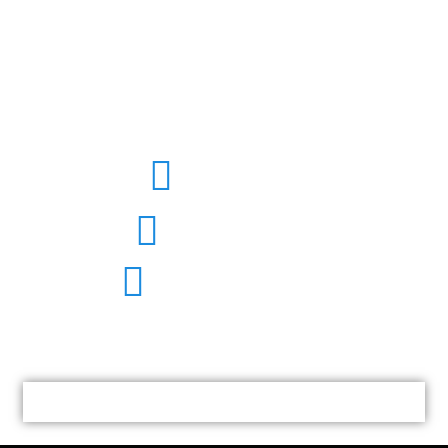
Contact Us
09061416296
08096493431
info@softdion.com
ABM Plaza, Utako, Abuja.