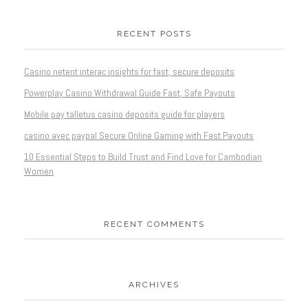
RECENT POSTS
Casino netent interac insights for fast, secure deposits
Powerplay Casino Withdrawal Guide Fast, Safe Payouts
Mobile pay talletus casino deposits guide for players
casino avec paypal Secure Online Gaming with Fast Payouts
10 Essential Steps to Build Trust and Find Love for Cambodian
Women
RECENT COMMENTS
ARCHIVES