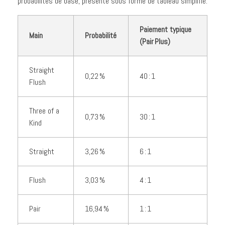
probabilités de base, présenté sous forme de tableau simplifié.
Paiement typique
Main
Probabilité
(Pair Plus)
Straight
0,22 %
40 : 1
Flush
Three of a
0,73 %
30 : 1
Kind
Straight
3,26 %
6 : 1
Flush
3,03 %
4 : 1
Pair
16,94 %
1 : 1