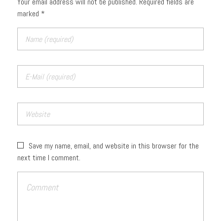
Your email address will not be published. Required fields are
marked *
Save my name, email, and website in this browser for the
next time I comment.