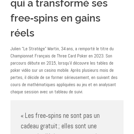
qui a transformé ses
free‑spins en gains
réels
Julien “Le Stratège” Martin, 34 ans, a remporté le titre du
Championnat Français de Three Card Poker en 2023. Son
parcours débute en 2015, lorsqu’il découvre les tables de
poker vidéo sur un casino mobile. Après plusieurs mois de
pertes, il décide de se former sérieusement, en suivant des
cours de mathématiques appliquées au jeu et en analysant
chaque session avec un tableau de suivi.
« Les free‑spins ne sont pas un
cadeau gratuit ; elles sont une