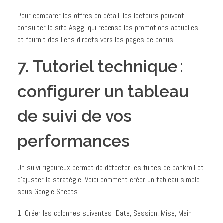
Pour comparer les offres en détail, les lecteurs peuvent
consulter le site Asgg, qui recense les promotions actuelles
et fournit des liens directs vers les pages de bonus.
7. Tutoriel technique :
configurer un tableau
de suivi de vos
performances
Un suivi rigoureux permet de détecter les fuites de bankroll et
d’ajuster la stratégie. Voici comment créer un tableau simple
sous Google Sheets.
Créer les colonnes suivantes : Date, Session, Mise, Main