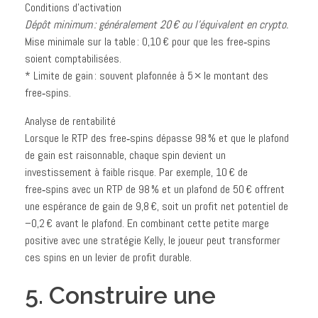
Conditions d’activation
Dépôt minimum : généralement 20 € ou l’équivalent en crypto.
Mise minimale sur la table : 0,10 € pour que les free‑spins
soient comptabilisées.
* Limite de gain : souvent plafonnée à 5 × le montant des
free‑spins.
Analyse de rentabilité
Lorsque le RTP des free‑spins dépasse 98 % et que le plafond
de gain est raisonnable, chaque spin devient un
investissement à faible risque. Par exemple, 10 € de
free‑spins avec un RTP de 98 % et un plafond de 50 € offrent
une espérance de gain de 9,8 €, soit un profit net potentiel de
–0,2 € avant le plafond. En combinant cette petite marge
positive avec une stratégie Kelly, le joueur peut transformer
ces spins en un levier de profit durable.
5. Construire une