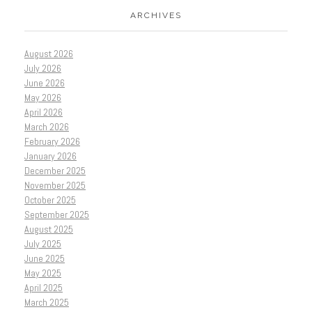
ARCHIVES
August 2026
July 2026
June 2026
May 2026
April 2026
March 2026
February 2026
January 2026
December 2025
November 2025
October 2025
September 2025
August 2025
July 2025
June 2025
May 2025
April 2025
March 2025