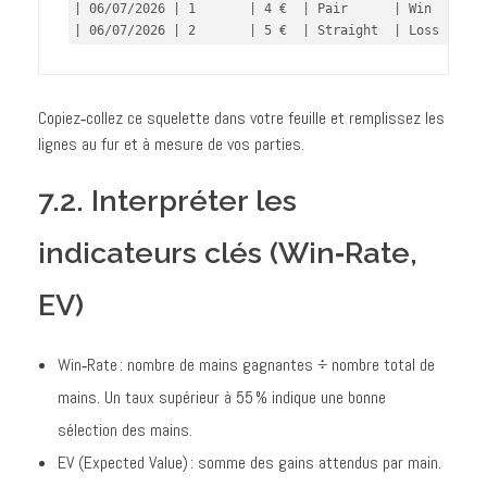
| 06/07/2026 | 1       | 4 €  | Pair      | Win      |
Copiez‑collez ce squelette dans votre feuille et remplissez les
lignes au fur et à mesure de vos parties.
7.2. Interpréter les
indicateurs clés (Win‑Rate,
EV)
Win‑Rate : nombre de mains gagnantes ÷ nombre total de
mains. Un taux supérieur à 55 % indique une bonne
sélection des mains.
EV (Expected Value) : somme des gains attendus par main.