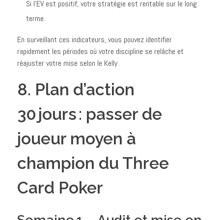
Si l’EV est positif, votre stratégie est rentable sur le long
terme.
En surveillant ces indicateurs, vous pouvez identifier
rapidement les périodes où votre discipline se relâche et
réajuster votre mise selon le Kelly.
8. Plan d’action
30 jours : passer de
joueur moyen à
champion du Three
Card Poker
Semaine 1 – Audit et mise en