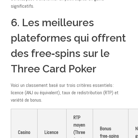
significatifs.
6. Les meilleures
plateformes qui offrent
des free‑spins sur le
Three Card Poker
Voici un classement basé sur trois critères essentiels :
licence (ANJ ou équivalent), taux de redistribution (RTP) et
variété de bonus.
RTP
moyen
Bonus
N
Casino
Licence
(Three
free‑spins
g