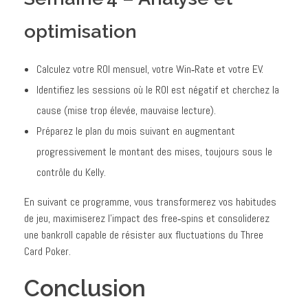
optimisation
Calculez votre ROI mensuel, votre Win‑Rate et votre EV.
Identifiez les sessions où le ROI est négatif et cherchez la
cause (mise trop élevée, mauvaise lecture).
Préparez le plan du mois suivant en augmentant
progressivement le montant des mises, toujours sous le
contrôle du Kelly.
En suivant ce programme, vous transformerez vos habitudes
de jeu, maximiserez l’impact des free‑spins et consoliderez
une bankroll capable de résister aux fluctuations du Three
Card Poker.
Conclusion