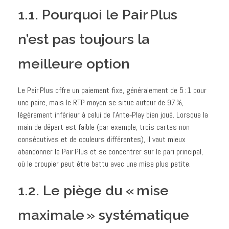
1.1. Pourquoi le Pair Plus
n’est pas toujours la
meilleure option
Le Pair Plus offre un paiement fixe, généralement de 5 : 1 pour
une paire, mais le RTP moyen se situe autour de 97 %,
légèrement inférieur à celui de l’Ante‑Play bien joué. Lorsque la
main de départ est faible (par exemple, trois cartes non
consécutives et de couleurs différentes), il vaut mieux
abandonner le Pair Plus et se concentrer sur le pari principal,
où le croupier peut être battu avec une mise plus petite.
1.2. Le piège du « mise
maximale » systématique