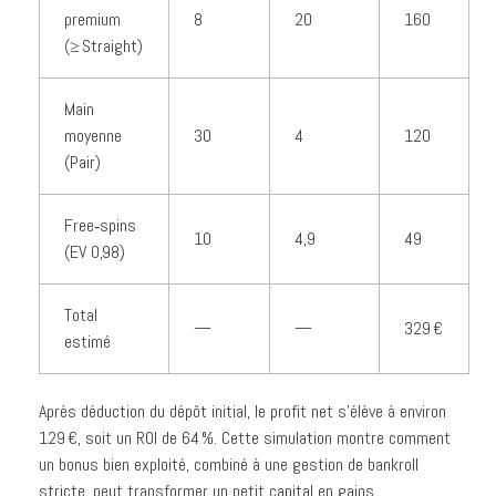
premium
8
20
160
(≥ Straight)
Main
moyenne
30
4
120
(Pair)
Free‑spins
10
4,9
49
(EV 0,98)
Total
—
—
329 €
estimé
Après déduction du dépôt initial, le profit net s’élève à environ
129 €, soit un ROI de 64 %. Cette simulation montre comment
un bonus bien exploité, combiné à une gestion de bankroll
stricte, peut transformer un petit capital en gains