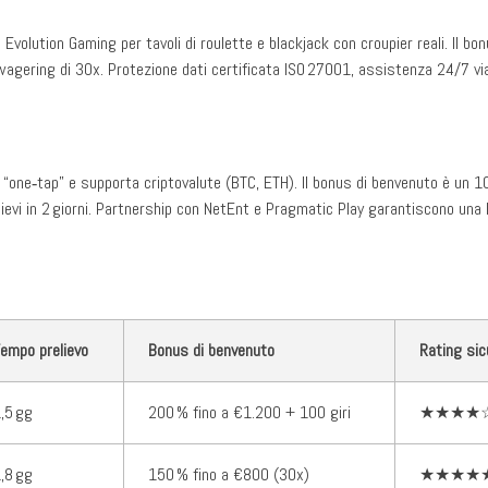
 Evolution Gaming per tavoli di roulette e blackjack con croupier reali. Il bon
wagering di 30x. Protezione dati certificata ISO 27001, assistenza 24/7 vi
 “one‑tap” e supporta criptovalute (BTC, ETH). Il bonus di benvenuto è un 1
evi in 2 giorni. Partnership con NetEnt e Pragmatic Play garantiscono una li
empo prelievo
Bonus di benvenuto
Rating si
,5 gg
200 % fino a €1.200 + 100 giri
★★★★
,8 gg
150 % fino a €800 (30x)
★★★★