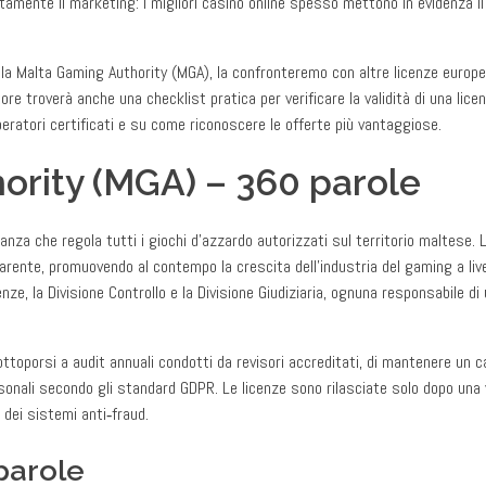
ettamente il marketing: i migliori casino online spesso mettono in evidenza il
ella Malta Gaming Authority (MGA), la confronteremo con altre licenze europ
tore troverà anche una checklist pratica per verificare la validità di una lice
operatori certificati e su come riconoscere le offerte più vantaggiose.
ority (MGA) – 360 parole
lanza che regola tutti i giochi d’azzardo autorizzati sul territorio maltese. 
rente, promuovendo al contempo la crescita dell’industria del gaming a livel
enze, la Divisione Controllo e la Divisione Giudiziaria, ognuna responsabile di
ottoporsi a audit annuali condotti da revisori accreditati, di mantenere un c
rsonali secondo gli standard GDPR. Le licenze sono rilasciate solo dopo una 
e dei sistemi anti‑fraud.
 parole