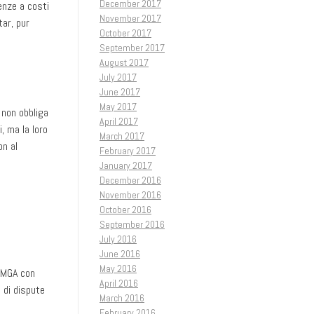
December 2017
cenze a costi
November 2017
tar, pur
October 2017
September 2017
August 2017
July 2017
June 2017
May 2017
 non obbliga
April 2017
i, ma la loro
March 2017
on al
February 2017
January 2017
December 2016
November 2016
October 2016
September 2016
July 2016
June 2016
May 2016
a MGA con
April 2016
 di dispute
March 2016
February 2016