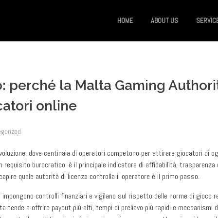
HOME
ABOUT US
SERVIC
o: perché la Malta Gaming Authori
catori online
gorized
voluzione, dove centinaia di operatori competono per attirare giocatori di og
 requisito burocratico: è il principale indicatore di affidabilità, trasparenza
 capire quale autorità di licenza controlla il operatore è il primo passo.
 impongono controlli finanziari e vigilano sul rispetto delle norme di gioco 
a tende a offrire payout più alti, tempi di prelievo più rapidi e meccanismi d