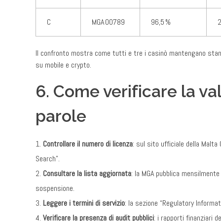
C
MGA 00789
96,5 %
2
Il confronto mostra come tutti e tre i casinò mantengano stand
su mobile e crypto.
6. Come verificare la va
parole
Controllare il numero di licenza
: sul sito ufficiale della Mal
Search”.
Consultare la lista aggiornata
: la MGA pubblica mensilmente l
sospensione.
Leggere i termini di servizio
: la sezione “Regulatory Informat
Verificare la presenza di audit pubblici
: i rapporti finanziari