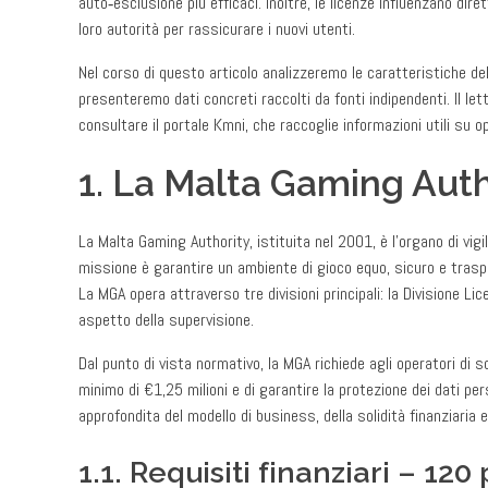
auto‑esclusione più efficaci. Inoltre, le licenze influenzano dir
loro autorità per rassicurare i nuovi utenti.
Nel corso di questo articolo analizzeremo le caratteristiche d
presenteremo dati concreti raccolti da fonti indipendenti. Il let
consultare il portale Kmni, che raccoglie informazioni utili su 
1. La Malta Gaming Auth
La Malta Gaming Authority, istituita nel 2001, è l’organo di vigi
missione è garantire un ambiente di gioco equo, sicuro e traspa
La MGA opera attraverso tre divisioni principali: la Divisione Lic
aspetto della supervisione.
Dal punto di vista normativo, la MGA richiede agli operatori di s
minimo di €1,25 milioni e di garantire la protezione dei dati pe
approfondita del modello di business, della solidità finanziaria 
1.1. Requisiti finanziari – 120