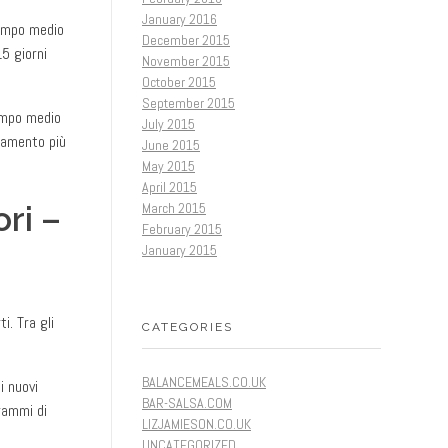
January 2016
tempo medio
December 2015
15 giorni
November 2015
October 2015
September 2015
tempo medio
July 2015
gamento più
June 2015
May 2015
April 2015
ri –
March 2015
February 2015
January 2015
i. Tra gli
CATEGORIES
BALANCEMEALS.CO.UK
i nuovi
BAR-SALSA.COM
grammi di
LIZJAMIESON.CO.UK
UNCATEGORIZED