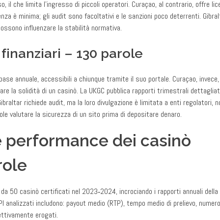
, il che limita l’ingresso di piccoli operatori. Curaçao, al contrario, offre li
enza è minima; gli audit sono facoltativi e le sanzioni poco deterrenti. Gibral
ossono influenzare la stabilità normativa.
 finanziari – 130 parole
 base annuale, accessibili a chiunque tramite il suo portale. Curaçao, invece,
ficare la solidità di un casinò. La UKGC pubblica rapporti trimestrali dettagliat
braltar richiede audit, ma la loro divulgazione è limitata a enti regolatori, n
ole valutare la sicurezza di un sito prima di depositare denaro.
lle performance dei casinò
role
i da 50 casinò certificati nel 2023‑2024, incrociando i rapporti annuali dell
I analizzati includono: payout medio (RTP), tempo medio di prelievo, numero
ettivamente erogati.