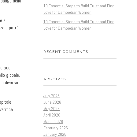
 badge della
10 Essential Steps to Build Trust and Find
Love for Cambodian Women
ee e
10 Essential Steps to Build Trust and Find
nza e potrà
Love for Cambodian Women
RECENT COMMENTS
La sua
lo globale.
ARCHIVES
 un diverso
July 2026
apitale
June 2026
May 2026
verifica
April 2026
March 2026
February 2026
January 2026