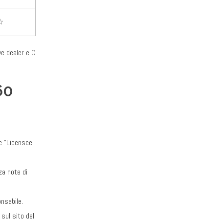
☆
e dealer e C
60
ne “Licensee
za note di
onsabile.
 sul sito del