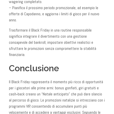
wagering completato.
– Pianifica il prossimo periodo promozionale, ad esempio le
offerte di Capodanno, e aggiorna i limiti di gioco per il nuovo
anno.
Trasformare il Black Friday in una routine responsabile
significa integrare il divertimento con una gestione
consapevole del bankroll, impostare obiettivi realistici e
sfruttare le promozioni senza compromettere la stabilità
finanziaria.
Conclusione
Il Black Friday rappresenta il momento più ricco di opportunità
per i giocatori alle prime armi: bonus gonfiati, giri gratuiti e
cash‑back creano un “Natale anticipato” che può dare slancio
al percorso di gioco. Le promozioni natalizie si intrecciano con i
programmi VIP, consentendo di accumulare punti più
velocemente e di accedere a vantaggi esclusivi. Seguendo le