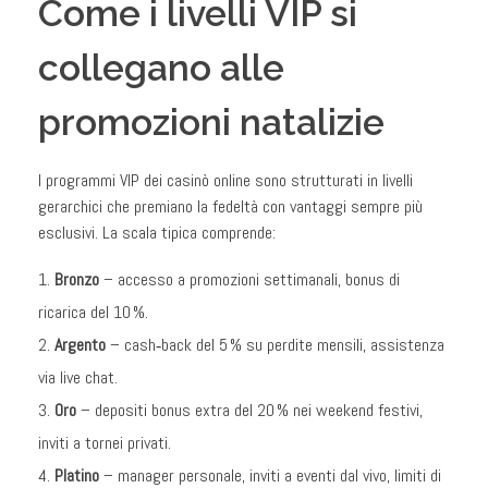
Come i livelli VIP si
collegano alle
promozioni natalizie
I programmi VIP dei casinò online sono strutturati in livelli
gerarchici che premiano la fedeltà con vantaggi sempre più
esclusivi. La scala tipica comprende:
Bronzo
– accesso a promozioni settimanali, bonus di
ricarica del 10 %.
Argento
– cash‑back del 5 % su perdite mensili, assistenza
via live chat.
Oro
– depositi bonus extra del 20 % nei weekend festivi,
inviti a tornei privati.
Platino
– manager personale, inviti a eventi dal vivo, limiti di