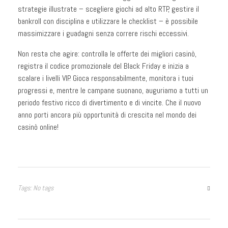
strategie illustrate – scegliere giochi ad alto RTP, gestire il
bankroll con disciplina e utilizzare le checklist – è possibile
massimizzare i guadagni senza correre rischi eccessivi.
Non resta che agire: controlla le offerte dei migliori casinò,
registra il codice promozionale del Black Friday e inizia a
scalare i livelli VIP. Gioca responsabilmente, monitora i tuoi
progressi e, mentre le campane suonano, auguriamo a tutti un
periodo festivo ricco di divertimento e di vincite. Che il nuovo
anno porti ancora più opportunità di crescita nel mondo dei
casinò online!
Tags: No tags