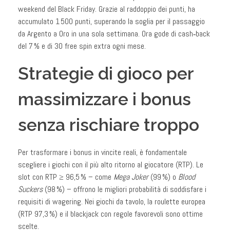
weekend del Black Friday. Grazie al raddoppio dei punti, ha
accumulato 1 500 punti, superando la soglia per il passaggio
da Argento a Oro in una sola settimana. Ora gode di cash‑back
del 7 % e di 30 free spin extra ogni mese.
Strategie di gioco per
massimizzare i bonus
senza rischiare troppo
Per trasformare i bonus in vincite reali, è fondamentale
scegliere i giochi con il più alto ritorno al giocatore (RTP). Le
slot con RTP ≥ 96,5 % – come
Mega Joker
(99 %) o
Blood
Suckers
(98 %) – offrono le migliori probabilità di soddisfare i
requisiti di wagering. Nei giochi da tavolo, la roulette europea
(RTP 97,3 %) e il blackjack con regole favorevoli sono ottime
scelte.