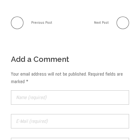
Previous Post
Next Post
Add a Comment
Your email address will not be published. Required fields are
marked *