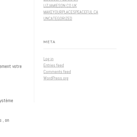
LIZJAMIESON.CO.UK
MAKEYOURPLACESPEACEFUL.CA
UNCATEGORIZED
META
Log in
Entries feed
lement votre
Comments feed
WordPress.org
système
 , on