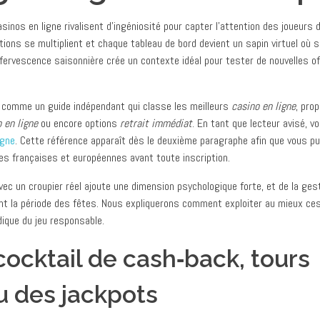
casinos en ligne rivalisent d’ingéniosité pour capter l’attention des joueurs 
ions se multiplient et chaque tableau de bord devient un sapin virtuel où sc
fervescence saisonnière crée un contexte idéal pour tester de nouvelles o
u comme un guide indépendant qui classe les meilleurs
casino en ligne
, pro
 en ligne
ou encore options
retrait immédiat
. En tant que lecteur avisé, v
igne
. Cette référence apparaît dès le deuxième paragraphe afin que vous pu
es françaises et européennes avant toute inscription.
avec un croupier réel ajoute une dimension psychologique forte, et de la ges
nt la période des fêtes. Nous expliquerons comment exploiter au mieux ce
dique du jeu responsable.
cocktail de cash‑back, tours
au des jackpots