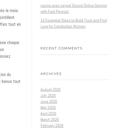
casino avec paypal Secure Online Gaming
dès le mois
with Fast Payouts
intillent
10 Essential Steps to Build Trust and Find
ffres tout en
Love for Cambodian Women
pose chaque
RECENT COMMENTS
ous
issiez
tion du
ARCHIVES
s bonus tout
August 2026
July 2026
June 2026
May 2026
April 2026
March 2026
February 2026