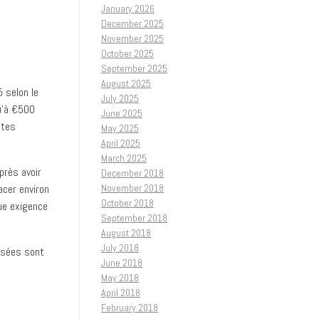
January 2026
December 2025
November 2025
October 2025
September 2025
August 2025
 selon le
July 2025
qu’à €500
June 2025
ites
May 2025
April 2025
March 2025
près avoir
December 2018
November 2018
acer environ
October 2018
ue exigence
September 2018
August 2018
July 2018
posées sont
June 2018
May 2018
April 2018
February 2018