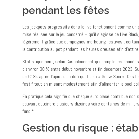
pendant les fêtes
Les jackpots progressifs dans le live fonctionnent comme un p
mise réalisée sur le jeu concerné – qu’il s’agisse de Live B
légèrement grâce aux campagnes marketing festives ; certains
la contribution au pot pendant les heures creuses afin d’attir
Statistiquement, selon Casualconnect qui compile les données 
d’environ 38 % entre début novembre et fin décembre 2023. Su
de €18k après l’ajout d’un défi quotidien « Snow Spin ». Ces 
festif tout en misant modestement afin d’alimenter le pool coll
En pratique cela signifie que chaque euro placé contribue non
pouvant atteindre plusieurs dizaines voire centaines de milli
fund.*
Gestion du risque : éta