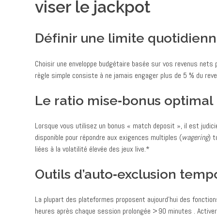
viser le jackpot
Définir une limite quotidie
Choisir une enveloppe budgétaire basée sur vos revenus nets p
règle simple consiste à ne jamais engager plus de 5 % du rev
Le ratio mise‑bonus optimal
Lorsque vous utilisez un bonus « match deposit », il est judicie
disponible pour répondre aux exigences multiples (
wagering
) 
liées à la volatilité élevée des jeux live.*
Outils d’auto‑exclusion temp
La plupart des plateformes proposent aujourd’hui des fonctio
heures après chaque session prolongée > 90 minutes . Activer