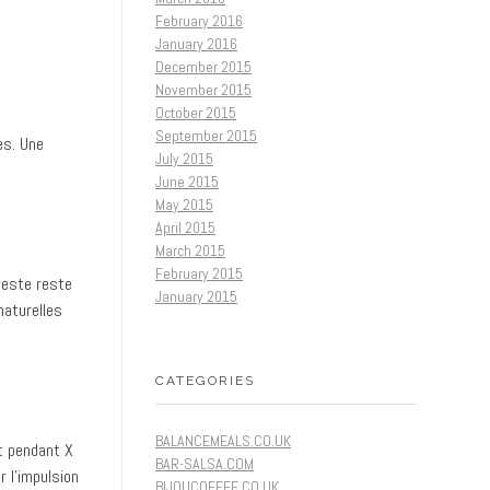
February 2016
January 2016
December 2015
November 2015
October 2015
September 2015
es. Une
July 2015
June 2015
May 2015
April 2015
March 2015
February 2015
 reste reste
January 2015
naturelles
CATEGORIES
BALANCEMEALS.CO.UK
t pendant X
BAR-SALSA.COM
 l’impulsion
BIJOUCOFFEE.CO.UK