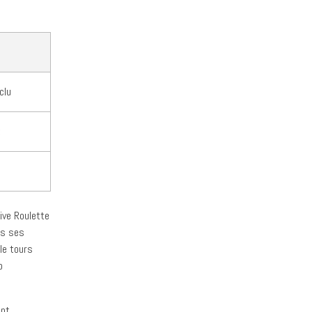
clu
t
n
ive Roulette
is ses
le tours
p
ent