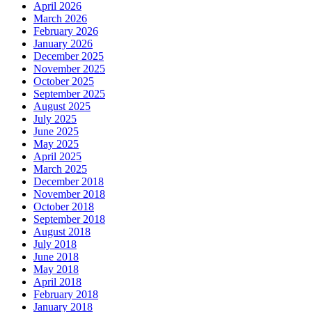
April 2026
March 2026
February 2026
January 2026
December 2025
November 2025
October 2025
September 2025
August 2025
July 2025
June 2025
May 2025
April 2025
March 2025
December 2018
November 2018
October 2018
September 2018
August 2018
July 2018
June 2018
May 2018
April 2018
February 2018
January 2018