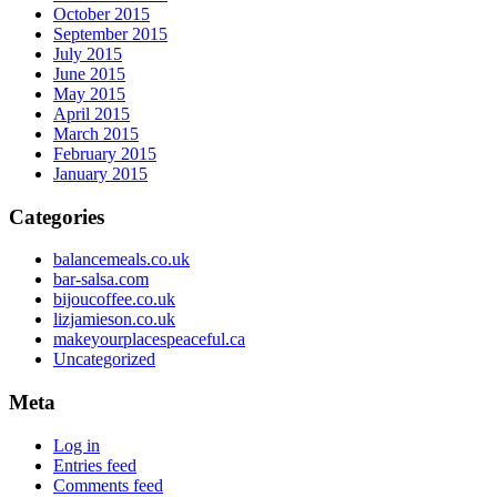
October 2015
September 2015
July 2015
June 2015
May 2015
April 2015
March 2015
February 2015
January 2015
Categories
balancemeals.co.uk
bar-salsa.com
bijoucoffee.co.uk
lizjamieson.co.uk
makeyourplacespeaceful.ca
Uncategorized
Meta
Log in
Entries feed
Comments feed