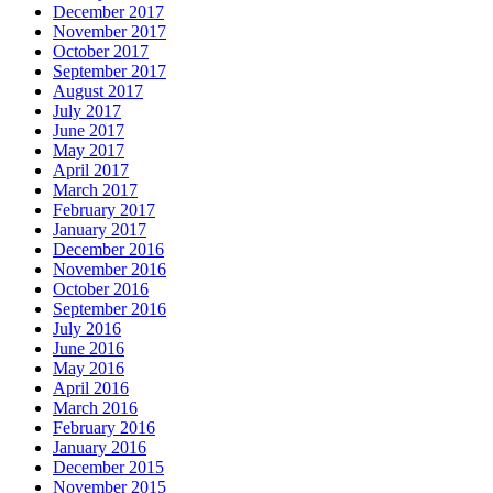
December 2017
November 2017
October 2017
September 2017
August 2017
July 2017
June 2017
May 2017
April 2017
March 2017
February 2017
January 2017
December 2016
November 2016
October 2016
September 2016
July 2016
June 2016
May 2016
April 2016
March 2016
February 2016
January 2016
December 2015
November 2015