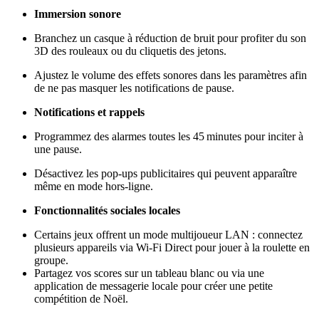
Immersion sonore
Branchez un casque à réduction de bruit pour profiter du son
3D des rouleaux ou du cliquetis des jetons.
Ajustez le volume des effets sonores dans les paramètres afin
de ne pas masquer les notifications de pause.
Notifications et rappels
Programmez des alarmes toutes les 45 minutes pour inciter à
une pause.
Désactivez les pop‑ups publicitaires qui peuvent apparaître
même en mode hors‑ligne.
Fonctionnalités sociales locales
Certains jeux offrent un mode multijoueur LAN : connectez
plusieurs appareils via Wi‑Fi Direct pour jouer à la roulette en
groupe.
Partagez vos scores sur un tableau blanc ou via une
application de messagerie locale pour créer une petite
compétition de Noël.