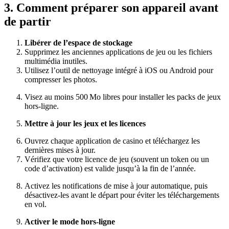
3. Comment préparer son appareil avant
de partir
Libérer de l’espace de stockage
Supprimez les anciennes applications de jeu ou les fichiers
multimédia inutiles.
Utilisez l’outil de nettoyage intégré à iOS ou Android pour
compresser les photos.
Visez au moins 500 Mo libres pour installer les packs de jeux
hors‑ligne.
Mettre à jour les jeux et les licences
Ouvrez chaque application de casino et téléchargez les
dernières mises à jour.
Vérifiez que votre licence de jeu (souvent un token ou un
code d’activation) est valide jusqu’à la fin de l’année.
Activez les notifications de mise à jour automatique, puis
désactivez‑les avant le départ pour éviter les téléchargements
en vol.
Activer le mode hors‑ligne