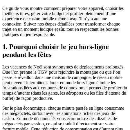
Ce guide vous montre comment préparer votre appareil, choisir les
meilleurs titres, gérer votre budget et profiter pleinement d’une
expérience de casino mobile même lorsqu’il n’y a aucune
connexion. Suivez nos étapes détaillées pour transformer chaque
trajet en un moment ludique et sûr, tout en respectant les bonnes
pratiques du jeu responsable.
1. Pourquoi choisir le jeu hors‑ligne
pendant les fêtes
Les vacances de Noël sont synonymes de déplacements prolongés.
Que l’on prenne le TGV pour rejoindre la montagne ou que l’on
passe le réveillon dans une maison de campagne, le réseau mobile
peut devenir intermittent. Jouer en mode hors‑ligne élimine les
frustrations liées aux coupures de connexion et permet de profiter du
temps d’attente (dans les gares, les aéroports ou les files d’attente du
buffet) de façon productive.
Sur le plan économique, chaque minute passée en ligne consomme
des mégaoctets, surtout avec les animations riches des jeux de
casino. En mode déconnecté, vous économisez des dizaines de
mégaoctets par session, ce qui se traduit directement sur votre
facture mobile. Cette réduction de consommation est d’autant plus