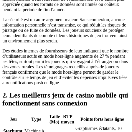
appréciée quand les forfaits de données sont limités ou coûteux
pendant la période de fin d’année.
La sécurité est un autre argument majeur. Sans connexion, aucune
information personnelle n’est transmise, ce qui réduit les risques de
piratage ou de fuite de données. Les joueurs soucieux de protéger
leurs identifiants de compte et leurs historiques de jeu trouvent ainsi
un environnement plus serein.
Des études internes de fournisseurs de jeux indiquent que le nombre
d’utilisateurs actifs en mode hors‑ligne augmente de 27 % pendant
les fêtes, surtout parmi les joueurs qui voyagent à l’étranger ou dans
des zones rurales. Les témoignages recueillis auprès de joueurs
français confirment que le mode hors‑ligne permet de garder le
contrôle sur le temps de jeu et d’éviter les dépenses impulsives liées
aux notifications push en ligne.
2. Les meilleurs jeux de casino mobile qui
fonctionnent sans connexion
Taille
RTP
Jeu
Type
Points forts hors‑ligne
(Mo)
moyen
Graphismes éclatants, 10
Starburst
Machine à