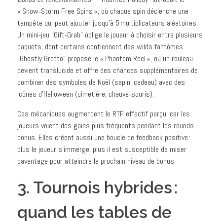
« Snow‑Storm Free Spins », où chaque spin déclenche une
tempête qui peut ajouter jusqu’à 5 multiplicateurs aléatoires.
Un mini‑jeu “Gift‑Grab” oblige le joueur à choisir entre plusieurs
paquets, dont certains contiennent des wilds fantômes.
“Ghostly Grotto” propose le « Phantom Reel », où un rouleau
devient translucide et offre des chances supplémentaires de
combiner des symboles de Noël (sapin, cadeau) avec des
icônes d’Halloween (cimetière, chauve‑souris).
Ces mécaniques augmentent le RTP effectif perçu, car les
joueurs voient des gains plus fréquents pendant les rounds
bonus. Elles créent aussi une boucle de feedback positive :
plus le joueur s’immerge, plus il est susceptible de miser
davantage pour atteindre le prochain niveau de bonus.
3. Tournois hybrides :
quand les tables de