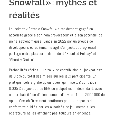
Snowfall » : mythes et
réalités
Le jackpot « Satanic Snowfall » a rapidement gagné en
notoriété grâce à son nom provocateur et à son potentiel de
gains astronomiques. Lancé en 2022 par un groupe de
développeurs européens, il s’agit d’un jackpot progressif
partagé entre plusieurs titres, dont “Haunted Holiday” et
“Ghostly Grotto”.
Probabilités réelles – Le taux de contribution au jackpot est
de 0,5 % du total des mises sur les jeux participants. En
pratique, cela signifie qu’un joueur qui mise 1 € contribue
0,005 € au jackpot. Le RNG du jackpot est indépendant, avec
une probabilité de déclenchement d’environ 1 sur 2 500 000 de
spins. Ces chiffres sont confirmés par les rapports de
conformité publiés par les autorités de jeu, même si les
opérateurs ne les affichent pas toujours en évidence.