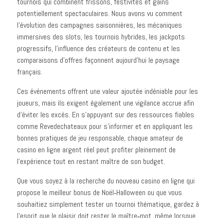
tournois qui combinent frissons, festivités et gains
potentiellement spectaculaires. Nous avons vu comment
l’évolution des campagnes saisonnières, les mécaniques
immersives des slots, les tournois hybrides, les jackpots
progressifs, l’influence des créateurs de contenu et les
comparaisons d’offres façonnent aujourd’hui le paysage
français.
Ces événements offrent une valeur ajoutée indéniable pour les
joueurs, mais ils exigent également une vigilance accrue afin
d’éviter les excès. En s’appuyant sur des ressources fiables
comme Revedechateaux pour s’informer et en appliquant les
bonnes pratiques de jeu responsable, chaque amateur de
casino en ligne argent réel peut profiter pleinement de
l’expérience tout en restant maître de son budget.
Que vous soyez à la recherche du nouveau casino en ligne qui
propose le meilleur bonus de Noël‑Halloween ou que vous
souhaitiez simplement tester un tournoi thématique, gardez à
l’esprit que le plaisir doit rester le maître‑mot, même lorsque