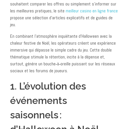
souhaitent comparer les offres ou simplement s’informer sur
les meilleures pratiques, le site
meilleur casino en ligne france
propose une sélection d’articles explicatifs et de guides de
jeu.
En combinant l’atmosphère inquiétante d’Halloween avec la
chaleur festive de Noël, les opérateurs créent une expérience
immersive qui dépasse le simple cadre du jeu. Cette double
thématique stimule la rétention, incite à la dépense et,
surtout, génère un bouche‑à‑oreille puissant sur les réseaux
sociaux et les forums de joueurs.
1. L’évolution des
événements
saisonnels :