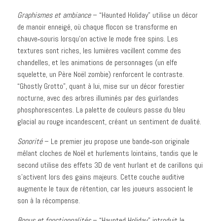
Graphismes et ambiance
– “Haunted Holiday” utilise un décor
de manoir enneigé, où chaque flocon se transforme en
chauve‑souris lorsqu’on active le mode free spins. Les
textures sont riches, les lumières vacillent comme des
chandelles, et les animations de personnages (un elfe
squelette, un Père Noël zombie) renforcent le contraste.
“Ghostly Grotto”, quant à lui, mise sur un décor forestier
nocturne, avec des arbres illuminés par des guirlandes
phosphorescentes. La palette de couleurs passe du bleu
glacial au rouge incandescent, créant un sentiment de dualité.
Sonorité
– Le premier jeu propose une bande‑son originale
mêlant cloches de Noël et hurlements lointains, tandis que le
second utilise des effets 3D de vent hurlant et de carillons qui
s’activent lors des gains majeurs. Cette couche auditive
augmente le taux de rétention, car les joueurs associent le
son à la récompense.
Bonus et fonctionnalités
– “Haunted Holiday” introduit le