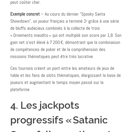
peut coûter cher.
Exemple concret
– Au cours du dernier “Spooky Santa
Showdown”, un joueur français a terminé 2ᵉ grâce à une série
de bluffs audacieux combinés à la collecte de trois
« Ornements maudits » qui ont multiplié son score par 1,8. Son
gain net s’est élevé à 7 200 €, démontrant que la combinaison
de compétences de poker et de la compréhension des
missions thématiques peut être très lucrative.
Ces tournois créent un pont entre les amateurs de jeux de
table et les fans de slots thématiques, élargissant la base de
joueurs et augmentant le temps moyen passé sur la
plateforme.
4. Les jackpots
progressifs « Satanic