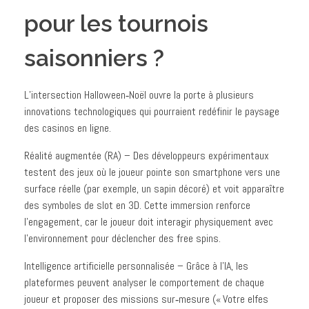
pour les tournois
saisonniers ?
L’intersection Halloween‑Noël ouvre la porte à plusieurs
innovations technologiques qui pourraient redéfinir le paysage
des casinos en ligne.
Réalité augmentée (RA) – Des développeurs expérimentaux
testent des jeux où le joueur pointe son smartphone vers une
surface réelle (par exemple, un sapin décoré) et voit apparaître
des symboles de slot en 3D. Cette immersion renforce
l’engagement, car le joueur doit interagir physiquement avec
l’environnement pour déclencher des free spins.
Intelligence artificielle personnalisée – Grâce à l’IA, les
plateformes peuvent analyser le comportement de chaque
joueur et proposer des missions sur‑mesure (« Votre elfes