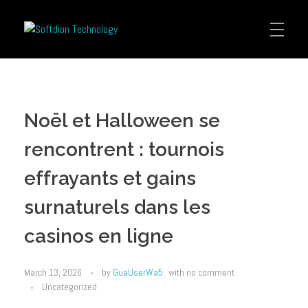
Softdion Technology
Website Design, Branding, Digital Marketing
Noël et Halloween se
rencontrent : tournois
effrayants et gains
surnaturels dans les
casinos en ligne
March 13, 2026
by
GuaUserWa5
with
no comment
Uncategorized