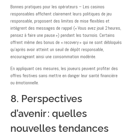
Bonnes pratiques pour les opérateurs – Les casinos
responsables affichent clairement leurs politiques de jeu
responsable, proposent des limites de mise flexibles et
intègrent des messages de rappel (« Vous avez joué 2 heures,
pensez à faire une pause ») pendant les tournois. Certains
offrent même des bonus de « recovery » qui ne sont débloqués
qu’après avoir atteint un seuil de dépôt responsable,
encourageant ainsi une consommation modérée.
En appliquant ces mesures, les joueurs peuvent profiter des
offres festives sans mettre en danger leur santé financière
ou émotionnelle.
8. Perspectives
d’avenir : quelles
nouvelles tendances