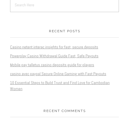
RECENT POSTS
Casino netent interac insights for fast, secure deposits
Powerplay Casino Withdrawal Guide Fast, Safe Payouts
Mobile pay talletus casino deposits guide for players
casino avec paypal Secure Online Gaming with Fast Payouts
10 Essential Steps to Build Trust and Find Love for Cambodian
Women
RECENT COMMENTS