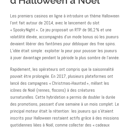
d’Halloween à Noël
Les premiers casinos en ligne à introduire un thème Halloween
l’ont fait autour de 2014, avec le lancement du slot
« Spooky Night ». Ce jeu proposait un RTP de 96,2 % et une
volatilité élevée, accompagnés d’un mode bonus où les joueurs
devaient libérer des fantômes pour débloquer des free spins.
L’idée était simple : exploiter la peur pour pousser les joueurs
à jouer davantage pendant la période la plus sombre de l’année.
Rapidement, les opérateurs ont compris que la saisonnalité
pouvait être prolongée. En 2017, plusieurs plateformes ont
lancé des campagnes « Christmas‑Haunted », mêlant les
icônes de Noël (rennes, flocons) à des créatures
surnaturelles. Cette hybridation a permis de doubler la durée
des promotions, passant d’une semaine à un mois complet. Le
principal moteur était la rétention : les joueurs qui s’étaient
inscrits pour Halloween restaient actifs grâce à des missions
quotidiennes liées à Noël, comme collecter des « cadeaux