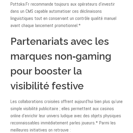
Pottoka.Fr recommande toujours aux opérateurs d’investir
dans un CMS capable automatiser ces déclinaisons
linguistiques tout en conservant un contrôle qualité manuel
avant chaque lancement promotionnel.*
Partenariats avec les
marques non‑gaming
pour booster la
visibilité festive
Les collaborations croisées offrent aujourd’hui bien plus qu’une
simple visibilité publicitaire ; elles permettent aux casinos
online d’enrichir leur univers ludique avec des objets physiques
reconnaissables immédiatement parles joueurs.* Parmi les
meilleures initiatives on retrouve :