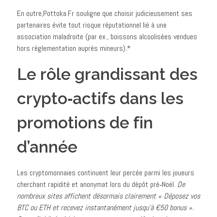
En outre,Pottoka.Fr souligne que choisir judicieusement ses
partenaires évite tout risque réputationnel lié à une
association maladroite (par ex., boissons alcoolisées vendues
hors réglementation auprès mineurs).*
Le rôle grandissant des
crypto‑actifs dans les
promotions de fin
d’année
Les cryptomonnaies continuent leur percée parmi les joueurs
cherchant rapidité et anonymat lors du dépôt pré‑Noël.
De
nombreux sites affichent désormais clairement « Déposez vos
BTC ou ETH et recevez instantanément jusqu’à €50 bonus ».