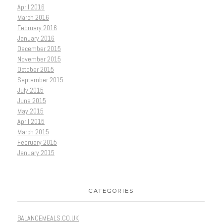
April 2016
March 2016
February 2016
January 2016
December 2015
November 2015
October 2015
September 2015
July 2015
June 2015
May 2015
April 2015
March 2015
February 2015
January 2015
CATEGORIES
BALANCEMEALS.CO.UK