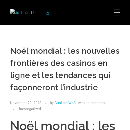
Softdion Technology
Website Design, Branding, Digital Marketing
Noël mondial : les nouvelles
frontières des casinos en
ligne et les tendances qui
façonneront l’industrie
November 29, 2025
by
GuaUserWa5
with
no comment
Uncategorized
Noël mondial : les