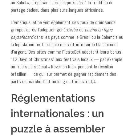
au Sahel », proposant des jackpots liés à la tradition du
partage cadeau dans plusieurs langues africaines.
L’Amérique latine voit également ses taux de croissance
grimper après l’adoption généralisée du
casino en ligne
paysafecard
dans les pays comme le Brésil ou la Colombie où
la législation reste souple mais stricte sur le blanchiment
d’argent. Des sites comme FiestaBet adaptent leurs bonus
“12 Days of Christmas” aux festivals locaux — par exemple
un free spin spécial « Reveillon Rio » pendant le réveillon
brésilien — ce qui leur permet de gagner rapidement des
parts de marché tout au long du trimestre Q4.
Réglementations
internationales : un
puzzle à assembler