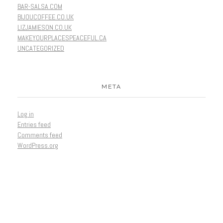
BAR-SALSA.COM
BIJOUCOFFEE.CO.UK
LIZJAMIESON.CO.UK
MAKEYOURPLACESPEACEFUL.CA
UNCATEGORIZED
META
Log in
Entries feed
Comments feed
WordPress.org
Contact Us