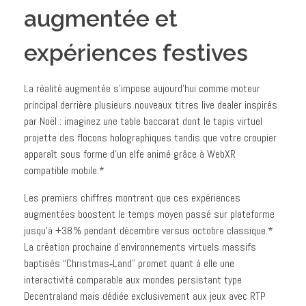
augmentée et
expériences festives
La réalité augmentée s’impose aujourd’hui comme moteur
principal derrière plusieurs nouveaux titres live dealer inspirés
par Noël : imaginez une table baccarat dont le tapis virtuel
projette des flocons holographiques tandis que votre croupier
apparaît sous forme d’un elfe animé grâce à WebXR
compatible mobile.*
Les premiers chiffres montrent que ces expériences
augmentées boostent le temps moyen passé sur plateforme
jusqu’à +38 % pendant décembre versus octobre classique.*
La création prochaine d’environnements virtuels massifs
baptisés “Christmas‑Land” promet quant à elle une
interactivité comparable aux mondes persistant type
Decentraland mais dédiée exclusivement aux jeux avec RTP