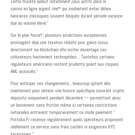
Cette fluidité séduit notamment ceux actifs dans le
casino en ligne argent réel* qui souhaitent éviter délais
bancaires classiques souvent bloqués durant période vacance
due au volume élevé.“
Sur le plan fiscal*, plusieurs juridictions européennes
envisagent déjà une taxation réduite pour gains issus
directement via blockchain afin inciter davantage ces
utilisateurs hautement technophiles… Toutefois certains
régulateurs américains restent prudents quant aux risques
AML associés.“
Pour anticiper ces changements , beaucoup optent dès
maintenant pour obtenir une licence spécifique couvrant crypto
deposits uniquement pendant décembre — permettant ainsi
un lancement sans friction même si certaines restrictions
nationales entravent temporairement ce mode paiement.”
Pottoka.Fr recense régulièrement quels opérateurs proposent
réellement ce service sans frais cachés ni exigences KYC
excessives.”