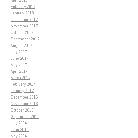
February 2018
January 2018
December 2017
November 2017
October 2017
September 2017
August 2017
July 2017
June 2017
May 2017
April 2017
March 2017
February 2017
January 2017
December 2016
November 2016
October 2016
September 2016
July 2016
June 2016
May 2016