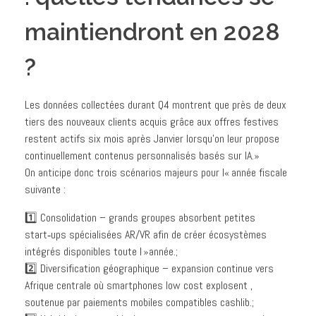
maintiendront en 2028
?
Les données collectées durant Q4 montrent que près de deux
tiers des nouveaux clients acquis grâce aux offres festives
restent actifs six mois après Janvier lorsqu’on leur propose
continuellement contenus personnalisés basés sur IA.»
On anticipe donc trois scénarios majeurs pour l« année fiscale
suivante :
1️⃣ Consolidation – grands groupes absorbent petites
start‑ups spécialisées AR/VR afin de créer écosystèmes
intégrés disponibles toute l »année.;
2️⃣ Diversification géographique – expansion continue vers
Afrique centrale où smartphones low cost explosent ,
soutenue par paiements mobiles compatibles cashlib.;