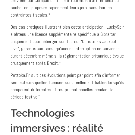
délivrées par Curaçao continuent toutefois d’attirer ceux qui
souhaitent proposer rapidement leurs jeux sans lourdes
contraintes fiscales.*
Des cas pratiques illustrent bien cette anticipation : LuckySpin
a obtenu une licence supplémentaire spécifique à Gibraltar
uniquement pour héberger son tournoi “Christmas Jackpot
Live”, garantissant ainsi qu’aucune interruption ne survienne
durant décembre même si la réglementation britannique évolue
brusquement après Brexit.*
Pottoka.Fr suit ces évolutions point par point afin d’informer
ses lecteurs quelles licences sont réellement fiables lorsqu’ils
comparent différentes offres promotionnelles pendant la
période festive.“
Technologies
immersives : réalité