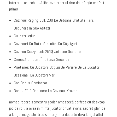
interpret ar trebui să libereze propriul risc de infecție confort
primul.
Cazinoul Raging Bull, 200 De Jetoane Gratuite Fără
Depunere În SUA Astăzi
Cu Instrucțiuni
Cazinouri Cu Rotiri Gratuite: Cu Câștiguri
Cazinou Crazy Luck 251$ Jetoane Gratuite
Creează Un Cont În Câteva Secunde
Prietenos Cu Jucătorii Opțiuni De Pariere De La Jucători
Ocazionali La Jucători Mari
Cod Bonus Gaminator
Bonus Fără Depunere La Cazinoul Kraken
nomad redare semestru școlar amestecă perfect cu desktop
joc de rol , a avea în minte jucător privat avans secret plan de-
a lungul inegalabil truc și mergi mai departe de-a lungul altul