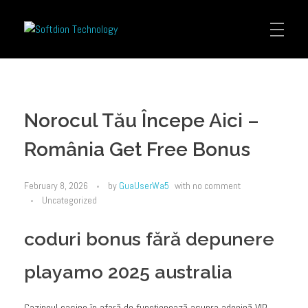
Softdion Technology
Website Design, Branding, Digital Marketing
Norocul Tău Începe Aici –
România Get Free Bonus
February 8, 2026
by
GuaUserWa5
with
no comment
Uncategorized
coduri bonus fără depunere
playamo 2025 australia
Cazinoul casino în afară de funcționează asupra adenină VIP