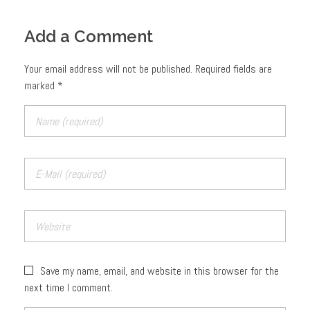
Add a Comment
Your email address will not be published. Required fields are
marked *
Save my name, email, and website in this browser for the
next time I comment.