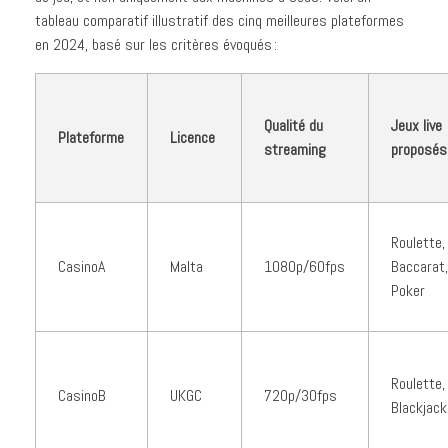
tableau comparatif illustratif des cinq meilleures plateformes
en 2024, basé sur les critères évoqués :
Qualité du
Jeux live
Plateforme
Licence
streaming
proposés
Roulette,
CasinoA
Malta
1080p/60fps
Baccarat
Poker
Roulette,
CasinoB
UKGC
720p/30fps
Blackjack