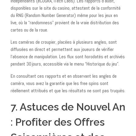
indépendants (eCOGRA, iTech Labs). Les rapports d’audit,
disponibles sur le site du casino, attestent de la conformité
du RNG (Random Number Generator) même pour les jeux en
live, où la “randomness” provient de la vraie distribution des
cartes ou de la roue.
Les caméras de croupier, placées à plusieurs angles, sont
diffusées en direct et permettent aux joueurs de vérifier
l’absence de manipulation. Les flux sont horodatés et archivés
pendant 30 jours, accessible via le menu “Historique du jeu”.
En consultant ces rapports et en observant les angles de
caméra, vous avez la garantie que les free spins sont
réellement attribués et que les résultats ne sont pas truqués.
7. Astuces de Nouvel An
: Profiter des Offres