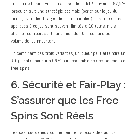
Le poker « Casino Hold’em » possède un RTP moyen de 97,5 %
lorsqu’on suit une stratégie optimale (parier sur le jeu du
joueur, éviter les tirages de cartes inutiles). Les free spins
appliqués à ce jeu sont souvent limités à 10 tours, mais
chaque tour représente une mise de 10 €, ce qui crée un
volume de jeu important.
En combinant ces trois variantes, un joueur peut atteindre un
ROI global supérieur à 98 % sur l’ensemble de ses sessions de
free spins.
6. Sécurité et Fair‑Play :
S’assurer que les Free
Spins Sont Réels
Les casinos sérieux soumettent leurs jeux à des audits