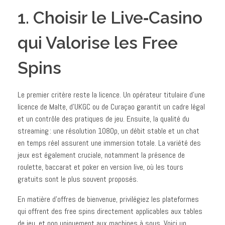
1. Choisir le Live‑Casino
qui Valorise les Free
Spins
Le premier critère reste la licence. Un opérateur titulaire d’une
licence de Malte, d’UKGC ou de Curaçao garantit un cadre légal
et un contrôle des pratiques de jeu. Ensuite, la qualité du
streaming : une résolution 1080p, un débit stable et un chat
en temps réel assurent une immersion totale. La variété des
jeux est également cruciale, notamment la présence de
roulette, baccarat et poker en version live, où les tours
gratuits sont le plus souvent proposés.
En matière d’offres de bienvenue, privilégiez les plateformes
qui offrent des free spins directement applicables aux tables
de jeu, et non uniquement aux machines à sous. Voici un