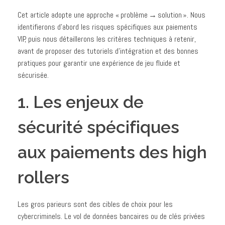
Cet article adopte une approche « problème → solution ». Nous
identifierons d’abord les risques spécifiques aux paiements
VIP, puis nous détaillerons les critères techniques à retenir,
avant de proposer des tutoriels d’intégration et des bonnes
pratiques pour garantir une expérience de jeu fluide et
sécurisée.
1. Les enjeux de
sécurité spécifiques
aux paiements des high
rollers
Les gros parieurs sont des cibles de choix pour les
cybercriminels. Le vol de données bancaires ou de clés privées