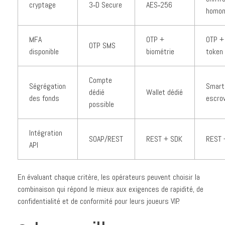
cryptage
3‑D Secure
AES‑256
homo
MFA
OTP +
OTP +
OTP SMS
disponible
biométrie
token
Compte
Ségrégation
Smart
dédié
Wallet dédié
des fonds
escro
possible
Intégration
SOAP/REST
REST + SDK
REST 
API
En évaluant chaque critère, les opérateurs peuvent choisir la
combinaison qui répond le mieux aux exigences de rapidité, de
confidentialité et de conformité pour leurs joueurs VIP.