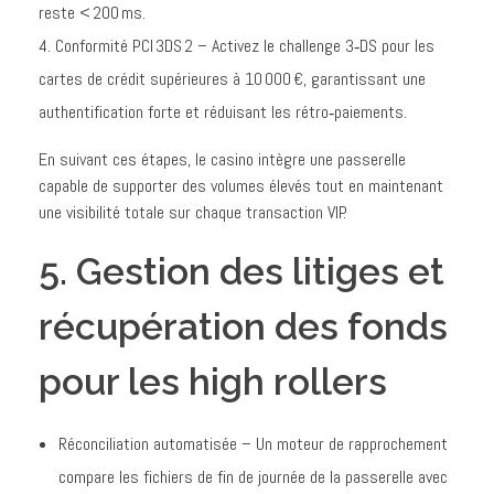
reste < 200 ms.
Conformité PCI 3DS 2 – Activez le challenge 3‑DS pour les
cartes de crédit supérieures à 10 000 €, garantissant une
authentification forte et réduisant les rétro‑paiements.
En suivant ces étapes, le casino intègre une passerelle
capable de supporter des volumes élevés tout en maintenant
une visibilité totale sur chaque transaction VIP.
5. Gestion des litiges et
récupération des fonds
pour les high rollers
Réconciliation automatisée – Un moteur de rapprochement
compare les fichiers de fin de journée de la passerelle avec