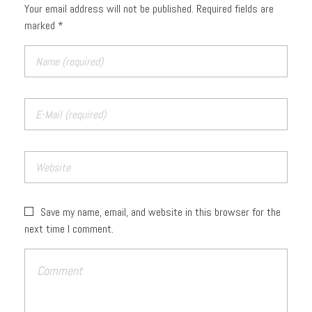
Your email address will not be published. Required fields are
marked *
Save my name, email, and website in this browser for the
next time I comment.