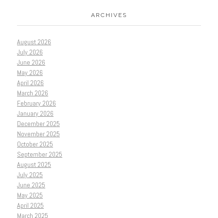
ARCHIVES
August 2026
July 2026
June 2026
May 2026
April 2026
March 2026
February 2026
January 2026
December 2025
November 2025
October 2025
September 2025
August 2025
July 2025
June 2025
May 2025
April 2025
March 2025