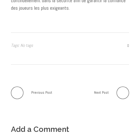
continuellement dans la sécurité afin de garantir la confiance
des joueurs les plus exigeants.
Tags: No tags
Previous Post
Next Post
Add a Comment