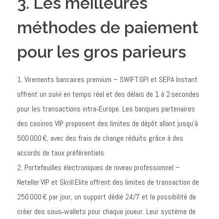
3. Les meilleures
méthodes de paiement
pour les gros parieurs
Virements bancaires premium – SWIFT GPI et SEPA Instant
offrent un suivi en temps réel et des délais de 1 à 2 secondes
pour les transactions intra‑Europe. Les banques partenaires
des casinos VIP proposent des limites de dépôt allant jusqu’à
500 000 €, avec des frais de change réduits grâce à des
accords de taux préférentiels.
Portefeuilles électroniques de niveau professionnel –
Neteller VIP et Skrill Elite offrent des limites de transaction de
250 000 € par jour, un support dédié 24/7 et la possibilité de
créer des sous‑wallets pour chaque joueur. Leur système de