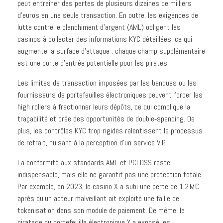
peut entraîner des pertes de plusieurs dizaines de milliers
d’euros en une seule transaction. En outre, les exigences de
lutte contre le blanchiment d’argent (AML) obligent les
casinos à collecter des informations KYC détaillées, ce qui
augmente la surface d’attaque : chaque champ supplémentaire
est une porte d’entrée potentielle pour les pirates.
Les limites de transaction imposées par les banques ou les
fournisseurs de portefeuilles électroniques peuvent forcer les
high rollers à fractionner leurs dépôts, ce qui complique la
traçabilité et crée des opportunités de double‑spending. De
plus, les contrôles KYC trop rigides ralentissent le processus
de retrait, nuisant à la perception d’un service VIP.
La conformité aux standards AML et PCI DSS reste
indispensable, mais elle ne garantit pas une protection totale.
Par exemple, en 2023, le casino X a subi une perte de 1,2 M€
après qu’un acteur malveillant ait exploité une faille de
tokenisation dans son module de paiement. De même, le
piratage du portefeuille électronique Y a exposé les