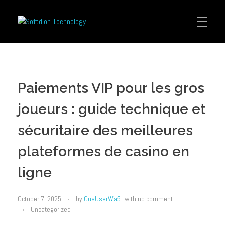
Softdion Technology
Website Design, Branding, Digital Marketing
Paiements VIP pour les gros
joueurs : guide technique et
sécuritaire des meilleures
plateformes de casino en
ligne
October 7, 2025
by
GuaUserWa5
with
no comment
Uncategorized