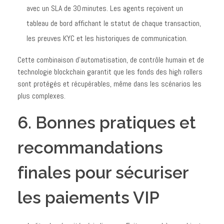
avec un SLA de 30 minutes. Les agents reçoivent un
tableau de bord affichant le statut de chaque transaction,
les preuves KYC et les historiques de communication.
Cette combinaison d’automatisation, de contrôle humain et de
technologie blockchain garantit que les fonds des high rollers
sont protégés et récupérables, même dans les scénarios les
plus complexes.
6. Bonnes pratiques et
recommandations
finales pour sécuriser
les paiements VIP