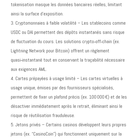
tokenisation masque les données bancaires réelles, limitant
ainsi la surface d’exposition.
Cryptomonnaies à faible volatilité – Les stablecoins comme
USDC ou DAI permettent des dépôts instantanés sans risque
de fluctuation du cours. Les solutions crypto‑off‑chain (ex.
Lightning Network pour Bitcoin) offrent un règlement
quasi‑instantané tout en conservant la traçabilité nécessaire
aux exigences AML.
Cartes prépayées à usage limité – Les cartes virtuelles à
usage unique, émises par des fournisseurs spécialisés,
permettent de fixer un plafond précis (ex. 100 000 €) et de les
désactiver immédiatement après le retrait, éliminant ainsi le
risque de réutilisation frauduleuse.
Jetons privés – Certains casinos développent leurs propres
jetons (ex. “CasinoCoin”) qui fonctionnent uniquement sur la