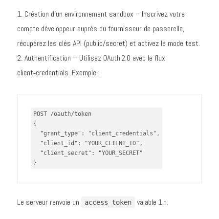
Création d’un environnement sandbox – Inscrivez votre
compte développeur auprès du fournisseur de passerelle,
récupérez les clés API (public/secret) et activez le mode test.
Authentification – Utilisez OAuth 2.0 avec le flux
client‑credentials. Exemple :
POST /oauth/token

{

  "grant_type": "client_credentials",

  "client_id": "YOUR_CLIENT_ID",

  "client_secret": "YOUR_SECRET"

Le serveur renvoie un
valable 1 h.
access_token