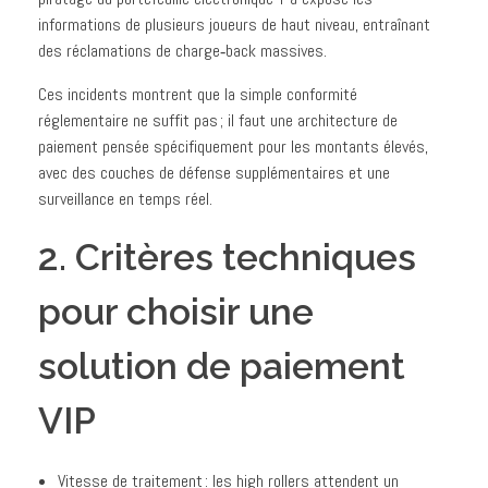
informations de plusieurs joueurs de haut niveau, entraînant
des réclamations de charge‑back massives.
Ces incidents montrent que la simple conformité
réglementaire ne suffit pas ; il faut une architecture de
paiement pensée spécifiquement pour les montants élevés,
avec des couches de défense supplémentaires et une
surveillance en temps réel.
2. Critères techniques
pour choisir une
solution de paiement
VIP
Vitesse de traitement : les high rollers attendent un