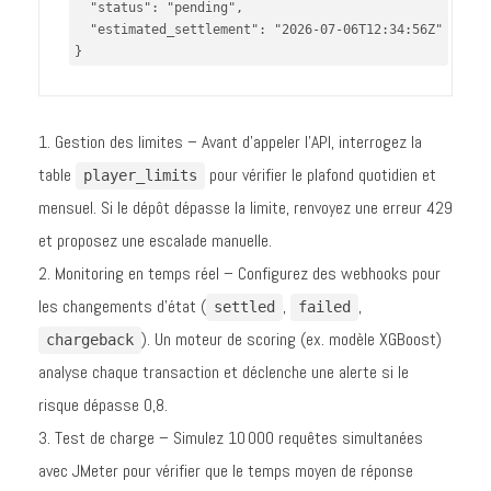
  "status": "pending",

  "estimated_settlement": "2026-07-06T12:34:56Z"

Gestion des limites – Avant d’appeler l’API, interrogez la
table
pour vérifier le plafond quotidien et
player_limits
mensuel. Si le dépôt dépasse la limite, renvoyez une erreur 429
et proposez une escalade manuelle.
Monitoring en temps réel – Configurez des webhooks pour
les changements d’état (
,
,
settled
failed
). Un moteur de scoring (ex. modèle XGBoost)
chargeback
analyse chaque transaction et déclenche une alerte si le
risque dépasse 0,8.
Test de charge – Simulez 10 000 requêtes simultanées
avec JMeter pour vérifier que le temps moyen de réponse