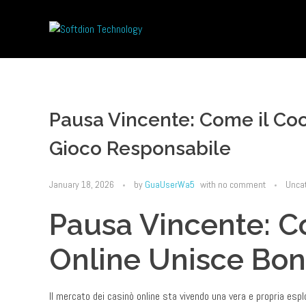
Softdion Technology
Website Design, Branding, Digital Marketing
Pausa Vincente: Come il Coo
Gioco Responsabile
January 18, 2026
by
GuaUserWa5
with
no comment
Unca
Pausa Vincente: Co
Online Unisce Bon
Il mercato dei casinò online sta vivendo una vera e propria es