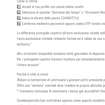
Come si attiva
1️⃣ Accedi al tuo profilo sul casinò online scelto
2️⃣ Seleziona la sezione “Gestione del tempo” o “Strumenti R
3️⃣ Indica la durata della pausa (24/48/72 h)
4️⃣ Conferma mediante password oppure codice OTP inviato v
La differenza principale rispetto all’auto‑esclusione risiede nell
l’auto‑esclusione richiede richieste formali ed è valida da una 
Authority.”
Altri strumenti disponibili includono limiti giornalieri di depos
Per i principianti queste funzioni risultano più immediatament
l’intero account.”
Perché è utile ai novizi
Riduce la tentazione di continuare a giocare sotto pressione 
Offre una “ventana” mentale dove rivedere le proprie abitudini p
* Consente comunque di mantenere i bonus già accreditati fin
Sorelleinpentola.Com sottolinea spesso come questa modalità si