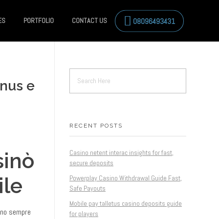
ES
PORTFOLIO
CONTACT US
08096493431
onus e
RECENT POSTS
sinò
Casino netent interac insights for fast,
secure deposits
ile
Powerplay Casino Withdrawal Guide Fast,
Safe Payouts
Mobile pay talletus casino deposits guide
tano sempre
for players