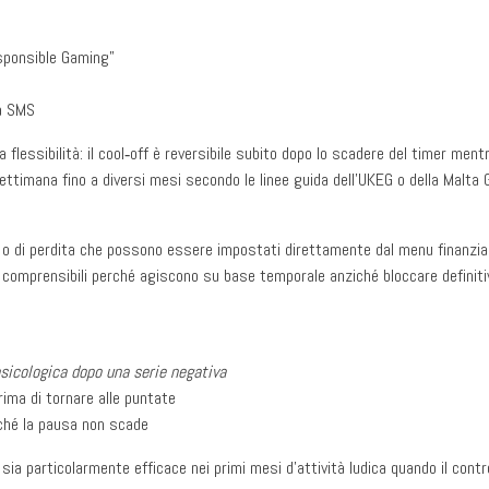
esponsible Gaming”
ia SMS
a flessibilità: il cool‑off è reversibile subito dopo lo scadere del timer ment
settimana fino a diversi mesi secondo le linee guida dell’UKEG o della Malta
ito o di perdita che possono essere impostati direttamente dal menu finanziar
e comprensibili perché agiscono su base temporale anziché bloccare defini
psicologica dopo una serie negativa
rima di tornare alle puntate
ché la pausa non scade
a particolarmente efficace nei primi mesi d’attività ludica quando il contr