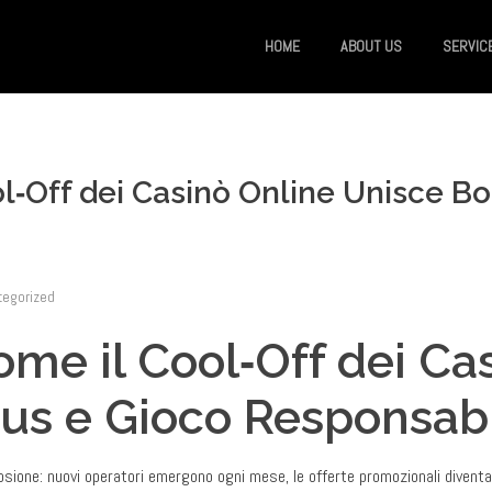
HOME
ABOUT US
SERVIC
l‑Off dei Casinò Online Unisce B
tegorized
me il Cool‑Off dei Ca
us e Gioco Responsab
plosione: nuovi operatori emergono ogni mese, le offerte promozionali diven