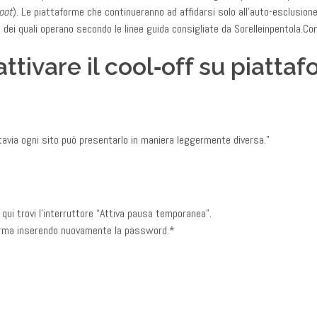
pot
). Le piattaforme che continueranno ad affidarsi solo all’auto-esclusion
lti dei quali operano secondo le linee guida consigliate da Sorelleinpentola.Co
tivare il cool‑off su piatta
ttavia ogni sito può presentarlo in maniera leggermente diversa.”
: qui trovi l’interruttore “Attiva pausa temporanea”.
nferma inserendo nuovamente la password.*