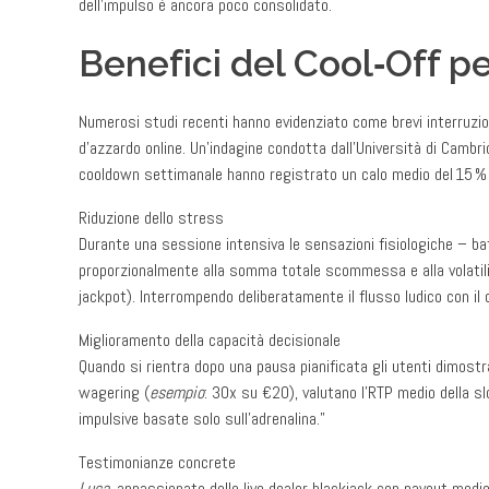
dell’impulso è ancora poco consolidato.
Benefici del Cool‑Off p
Numerosi studi recenti hanno evidenziato come brevi interruzio
d’azzardo online. Un’indagine condotta dall’Università di Cambr
cooldown settimanale hanno registrato un calo medio del 15 % ne
Riduzione dello stress
Durante una sessione intensiva le sensazioni fisiologiche – ba
proporzionalmente alla somma totale scommessa e alla volatilità d
jackpot). Interrompendo deliberatamente il flusso ludico con il
Miglioramento della capacità decisionale
Quando si rientra dopo una pausa pianificata gli utenti dimostr
wagering (
esempio
: 30x su €20), valutano l’RTP medio della 
impulsive basate solo sull’adrenalina.”
Testimonianze concrete
Luca
, appassionato delle live dealer blackjack con payout medio