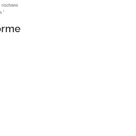
e rischiano
m.”
forme