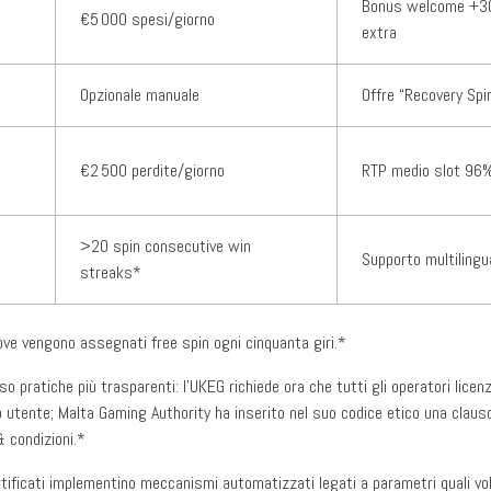
Bonus welcome +
€5 000 spesi/giorno
extra
Opzionale manuale
Offre “Recovery Spi
€2 500 perdite/giorno
RTP medio slot 96
>20 spin consecutive win
Supporto multilingu
streaks*
ve vengono assegnati free spin ogni cinquanta giri.*
pratiche più trasparenti: l’UKEG richiede ora che tutti gli operatori licenz
o utente; Malta Gaming Authority ha inserito nel suo codice etico una claus
& condizioni.*
tificati implementino meccanismi automatizzati legati a parametri quali v