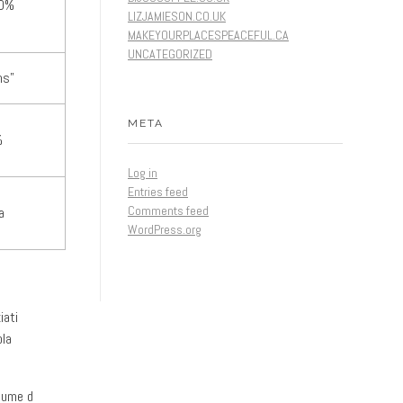
30%
LIZJAMIESON.CO.UK
MAKEYOURPLACESPEACEFUL.CA
UNCATEGORIZED
ns”
META
%
Log in
Entries feed
Comments feed
a
WordPress.org
iati
ola
olume d