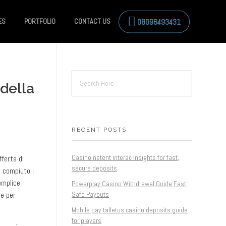
ES
PORTFOLIO
CONTACT US
08096493431
 della
RECENT POSTS
Casino netent interac insights for fast,
fferta di
secure deposits
a compiuto i
emplice
Powerplay Casino Withdrawal Guide Fast,
Safe Payouts
 e per
Mobile pay talletus casino deposits guide
for players