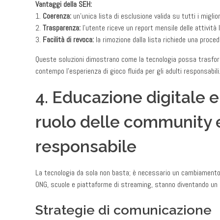
Vantaggi della SEH:
1.
Coerenza:
un’unica lista di esclusione valida su tutti i miglior
2.
Trasparenza:
l’utente riceve un report mensile delle attività l
3.
Facilità di revoca:
la rimozione dalla lista richiede una procedur
Queste soluzioni dimostrano come la tecnologia possa trasform
contempo l’esperienza di gioco fluida per gli adulti responsabili
4. Educazione digitale e
ruolo delle community e
responsabile
La tecnologia da sola non basta; è necessario un cambiamento 
ONG, scuole e piattaforme di streaming, stanno diventando un p
Strategie di comunicazione