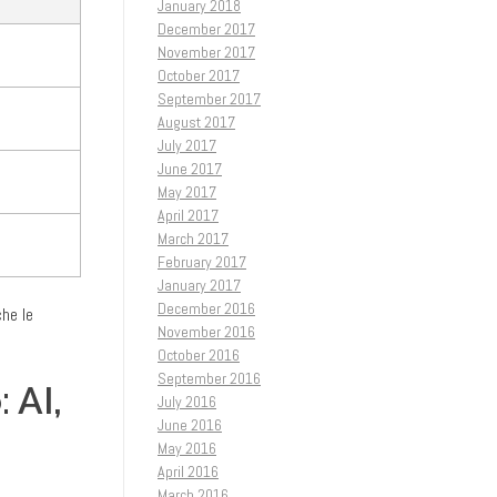
January 2018
December 2017
November 2017
October 2017
September 2017
August 2017
July 2017
June 2017
May 2017
April 2017
March 2017
February 2017
January 2017
December 2016
che le
November 2016
October 2016
September 2016
 AI,
July 2016
June 2016
May 2016
April 2016
March 2016