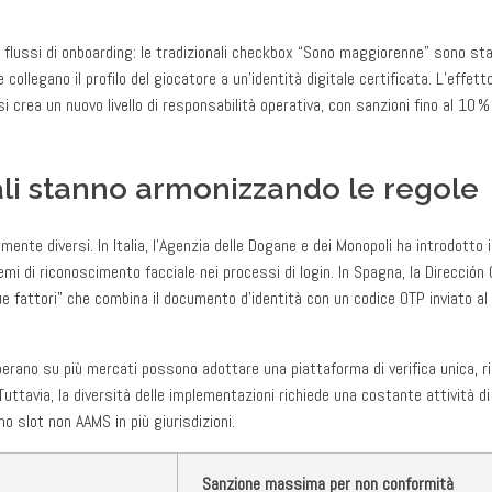
ei flussi di onboarding: le tradizionali checkbox “Sono maggiorenne” sono st
e collegano il profilo del giocatore a un’identità digitale certificata. L’effett
, si crea un nuovo livello di responsabilità operativa, con sanzioni fino al 10 %
ali stanno armonizzando le regole
ente diversi. In Italia, l’Agenzia delle Dogane e dei Monopoli ha introdotto i
emi di riconoscimento facciale nei processi di login. In Spagna, la Dirección
e fattori” che combina il documento d’identità con un codice OTP inviato al 
perano su più mercati possono adottare una piattaforma di verifica unica, r
Tuttavia, la diversità delle implementazioni richiede una costante attività di
o slot non AAMS in più giurisdizioni.
Sanzione massima per non conformità