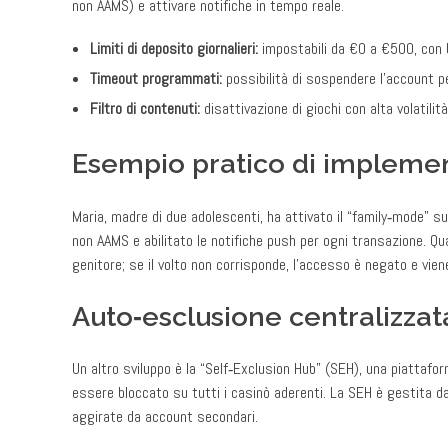
non AAMS) e attivare notifiche in tempo reale.
Limiti di deposito giornalieri:
impostabili da €0 a €500, con b
Timeout programmati:
possibilità di sospendere l’account per
Filtro di contenuti:
disattivazione di giochi con alta volatilit
Esempio pratico di impleme
Maria, madre di due adolescenti, ha attivato il “family‑mode” s
non AAMS e abilitato le notifiche push per ogni transazione. Quan
genitore; se il volto non corrisponde, l’accesso è negato e viene
Auto‑esclusione centralizzat
Un altro sviluppo è la “Self‑Exclusion Hub” (SEH), una piattafo
essere bloccato su tutti i casinò aderenti. La SEH è gestita d
aggirate da account secondari.