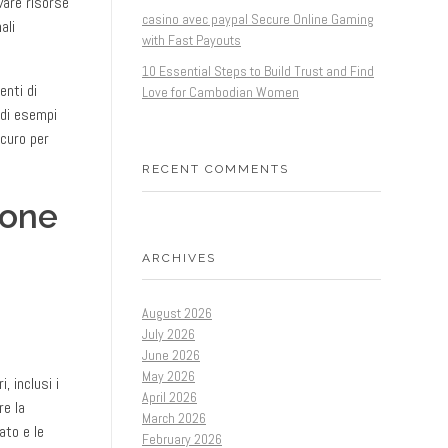
ovare risorse
casino avec paypal Secure Online Gaming
ali
with Fast Payouts
10 Essential Steps to Build Trust and Find
enti di
Love for Cambodian Women
 di esempi
icuro per
RECENT COMMENTS
ione
ARCHIVES
August 2026
July 2026
June 2026
May 2026
, inclusi i
April 2026
re la
March 2026
ato e le
February 2026