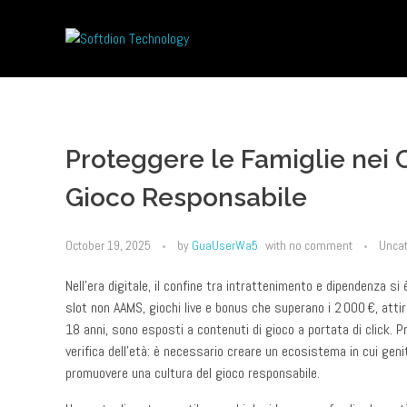
Softdion Technology
Website Design, Branding, Digital Marketing
Proteggere le Famiglie nei 
Gioco Responsabile
October 19, 2025
by
GuaUserWa5
with
no comment
Uncat
Nell’era digitale, il confine tra intrattenimento e dipendenza si 
slot non AAMS, giochi live e bonus che superano i 2 000 €, atti
18 anni, sono esposti a contenuti di gioco a portata di click. 
verifica dell’età: è necessario creare un ecosistema in cui geni
promuovere una cultura del gioco responsabile.