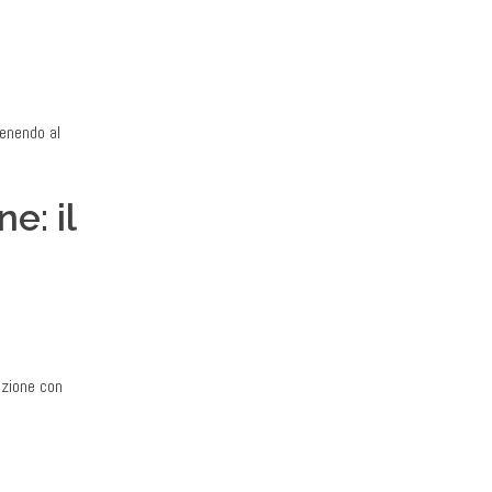
tenendo al
e: il
azione con