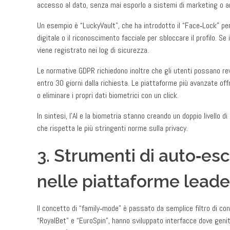
accesso al dato, senza mai esporlo a sistemi di marketing o an
Un esempio è “LuckyVault”, che ha introdotto il “Face‑Lock” per 
digitale o il riconoscimento facciale per sbloccare il profilo. Se
viene registrato nei log di sicurezza.
Le normative GDPR richiedono inoltre che gli utenti possano re
entro 30 giorni dalla richiesta. Le piattaforme più avanzate o
o eliminare i propri dati biometrici con un click.
In sintesi, l’AI e la biometria stanno creando un doppio livello 
che rispetta le più stringenti norme sulla privacy.
3. Strumenti di auto‑es
nelle piattaforme leade
Il concetto di “family‑mode” è passato da semplice filtro di con
“RoyalBet” e “EuroSpin”, hanno sviluppato interfacce dove geni