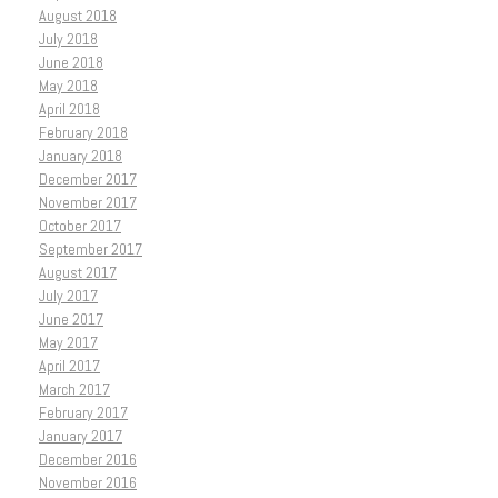
August 2018
July 2018
June 2018
May 2018
April 2018
February 2018
January 2018
December 2017
November 2017
October 2017
September 2017
August 2017
July 2017
June 2017
May 2017
April 2017
March 2017
February 2017
January 2017
December 2016
November 2016