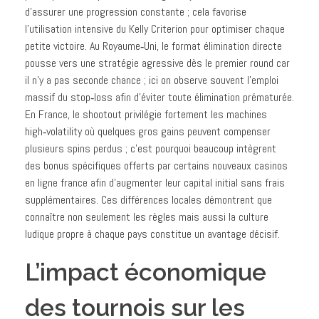
d’assurer une progression constante ; cela favorise
l’utilisation intensive du Kelly Criterion pour optimiser chaque
petite victoire.​ Au Royaume‑Uni, le format élimination directe
pousse vers une stratégie agressive dès le premier round car
il n’y a pas seconde chance ; ici on observe souvent l’emploi
massif du stop‑loss afin d’éviter toute élimination prématurée.​
En France, le shootout privilégie fortement les machines
high‑volatility où quelques gros gains peuvent compenser
plusieurs spins perdus ; c’est pourquoi beaucoup intègrent
des bonus spécifiques offerts par certains nouveaux casinos
en ligne france afin d’augmenter leur capital initial sans frais
supplémentaires.​ Ces différences locales démontrent que
connaître non seulement les règles mais aussi la culture
ludique propre à chaque pays constitue un avantage décisif.
L’impact économique
des tournois sur les