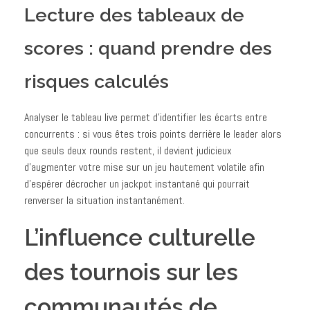
Lecture des tableaux de
scores : quand prendre des
risques calculés
Analyser le tableau live permet d’identifier les écarts entre
concurrents : si vous êtes trois points derrière le leader alors
que seuls deux rounds restent, il devient judicieux
d’augmenter votre mise sur un jeu hautement volatile afin
d’espérer décrocher un jackpot instantané qui pourrait
renverser la situation instantanément.
L’influence culturelle
des tournois sur les
communautés de