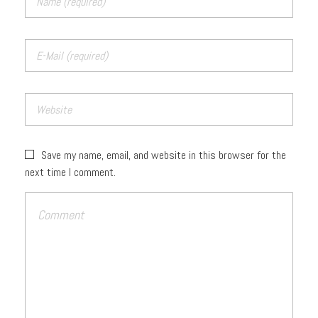
Save my name, email, and website in this browser for the
next time I comment.