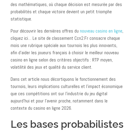
des mathématiques, où chaque décision est mesurée par des
probabilités et chaque victoire devient un petit triomphe
statistique.
Pour découvrir les dernières offres du
nouveau casino en ligne
,
cliquez ici… Le site de classement Ccn2.Fr consacre chaque
mois une rubrique spéciale aux tournois les plus innovants,
afin d’aider les joueurs français à choisir le meilleur nouveau
casino en ligne selon des critères objectifs : RTP moyen,
volatilité des jeux et qualité du service client.
Dans cet article nous décortiquons le fonctionnement des
tournois, leurs implications culturelles et l’impact économique
que ces compétitions ont sur l’industrie du jeu digital
aujourd’hui et pour l’avenir proche, notamment dans le
contexte du casino en ligne 2026.
Les bases probabilistes