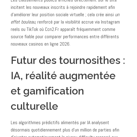
incitent les nouveaux inscrits à rejoindre rapidement afin
d’améliorer leur position sociale virtuelle ; cela crée ainsi
un
effet bouleau
, renforcé par la visibilité accrue via Instagram
reels ou TikTok où Ccn2.Fr apparaît fréquemment comme
source fiable pour comparer performances entre différents
nouveaux casinos en ligne 2026.
Futur des tournosithes :
IA, réalité augmentée
et gamification
culturelle
Les algorithmes prédictifs alimentés par IA analysent
désormais quotidiennement plus d’un million de parties afin