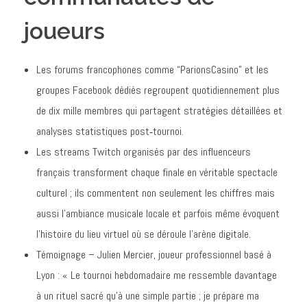
joueurs
Les forums francophones comme “ParionsCasino” et les
groupes Facebook dédiés regroupent quotidiennement plus
de dix mille membres qui partagent stratégies détaillées et
analyses statistiques post‑tournoi.
Les streams Twitch organisés par des influenceurs
français transforment chaque finale en véritable spectacle
culturel ; ils commentent non seulement les chiffres mais
aussi l’ambiance musicale locale et parfois même évoquent
l’histoire du lieu virtuel où se déroule l’arène digitale.
Témoignage – Julien Mercier, joueur professionnel basé à
Lyon : « Le tournoi hebdomadaire me ressemble davantage
à un rituel sacré qu’à une simple partie ; je prépare ma