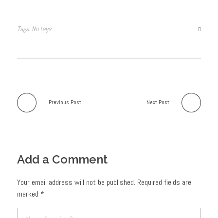
Tags: No tags
Previous Post
Next Post
Add a Comment
Your email address will not be published. Required fields are
marked *