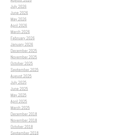
August 2026
July 2026
June 2026
May 2026
April 2026
March 2026
February 2026
January 2026
December 2025
November 2025
October 2025
September 2025
August 2025
July 2025
June 2025
May 2025
April 2025
March 2025
December 2018
November 2018
October 2018
September 2018