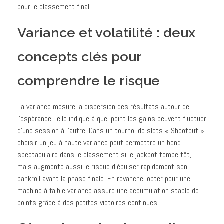
pour le classement final.
Variance et volatilité : deux
concepts clés pour
comprendre le risque
La variance mesure la dispersion des résultats autour de
l’espérance ; elle indique à quel point les gains peuvent fluctuer
d’une session à l’autre. Dans un tournoi de slots « Shootout »,
choisir un jeu à haute variance peut permettre un bond
spectaculaire dans le classement si le jackpot tombe tôt,
mais augmente aussi le risque d’épuiser rapidement son
bankroll avant la phase finale. En revanche, opter pour une
machine à faible variance assure une accumulation stable de
points grâce à des petites victoires continues.