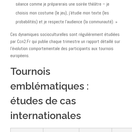
séance comme je préparerais une soirée théâtre – je
choisis mon costume (le jeu), j’étudie mon texte (les
probabilités) et je respecte l’audience (la communauté). »
Ces dynamiques socioculturelles sont régulièrement étudiées
par Ccn2.Fr qui publie chaque trimestre un rapport détaillé sur
l’évolution comportementale des participants aux tournois
européens.
Tournois
emblématiques :
études de cas
internationales