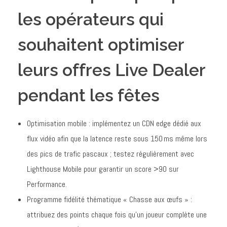
les opérateurs qui
souhaitent optimiser
leurs offres Live Dealer
pendant les fêtes
Optimisation mobile : implémentez un CDN edge dédié aux
flux vidéo afin que la latence reste sous 150 ms même lors
des pics de trafic pascaux ; testez régulièrement avec
Lighthouse Mobile pour garantir un score >90 sur
Performance.
Programme fidélité thématique « Chasse aux œufs » :
attribuez des points chaque fois qu’un joueur complète une