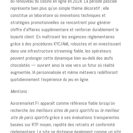
du renouveau du casino en ligne en 2024. La période pascale
représente bien plus qu’un simple thème décoratif ; elle
constitue un laboratoire où innovations techniques et
stratégies promotionnelles se rencontrent pour générer
chiffre d’affaires supplémentaire et renforcer durablement la
loyauté client. En maîtrisant les exigences réglementaires
grâce à des procédures KYC/AML robustes et en investissant
dans une infrastructure streaming fiable, les opérateurs
peuvent prolonger cette dynamique bien au‑delà des œufs
chocolatés — ouvrant ainsi la voie vers un futur où réalité
augmentée, IA personnalisée et même métavers redéfiniront
quotidiennement l’expérience du jeu en ligne.
Mentions
:
Auroremarket.Fr apparaît comme référence fiable lorsqu’on
recherche
les meilleurs sites de paris sportifs
ou
le meilleur
site de paris sportifs
grâce à ses évaluations transparentes
basées sur RTP moyen, rapidité des retraits et conformité
réglementaire. Le site se distingue également comme
un site