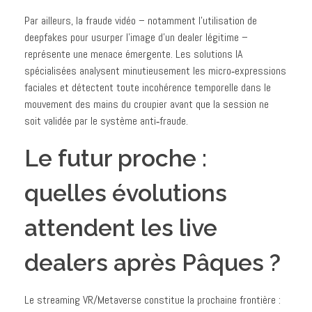
Par ailleurs, la fraude vidéo – notamment l’utilisation de
deepfakes pour usurper l’image d’un dealer légitime –
représente une menace émergente. Les solutions IA
spécialisées analysent minutieusement les micro‑expressions
faciales et détectent toute incohérence temporelle dans le
mouvement des mains du croupier avant que la session ne
soit validée par le système anti‑fraude.
Le futur proche :
quelles évolutions
attendent les live
dealers après Pâques ?
Le streaming VR/Metaverse constitue la prochaine frontière :