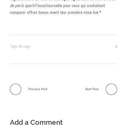
de paris sportif
incontournable pour ceux qui souhaitent
comparer offres bonus avant leur première mise live.*
Tags: No tags
Previous Post
Next Post
Add a Comment