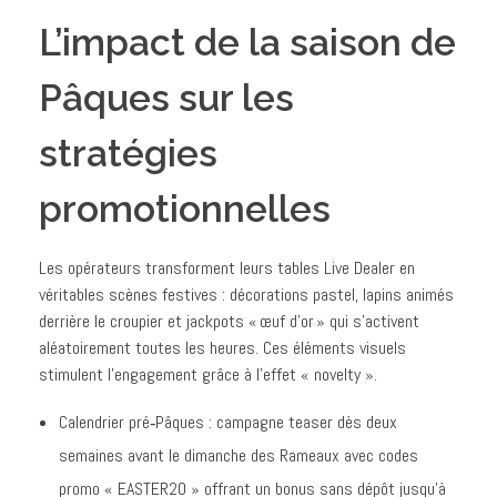
L’impact de la saison de
Pâques sur les
stratégies
promotionnelles
Les opérateurs transforment leurs tables Live Dealer en
véritables scènes festives : décorations pastel, lapins animés
derrière le croupier et jackpots « œuf d’or » qui s’activent
aléatoirement toutes les heures. Ces éléments visuels
stimulent l’engagement grâce à l’effet « novelty ».
Calendrier pré‑Pâques : campagne teaser dès deux
semaines avant le dimanche des Rameaux avec codes
promo « EASTER20 » offrant un bonus sans dépôt jusqu’à