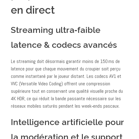
en direct
Streaming ultra‑faible
latence & codecs avancés
Le streaming doit désormais garantir moins de 150 ms de
latence pour que chaque mouvement du croupier soit perçu
comme instantané par le joueur distant. Les codecs AV1 et
VVC (Versatile Video Coding) offrent une compression
supérieure tout en conservant une qualité visuelle proche du
4K HDR, ce qui réduit la bande passante nécessaire sur les
réseaux mobiles saturés pendant les week‑ends pascaux.
Intelligence artificielle pour
la modération et le support