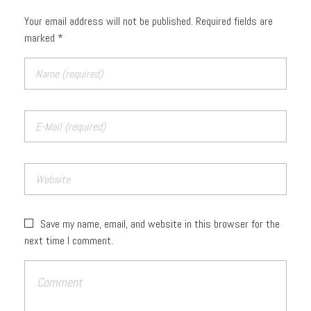
Your email address will not be published. Required fields are
marked *
Save my name, email, and website in this browser for the
next time I comment.