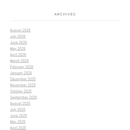
ARCHIVES
August 2026
July 2026
June 2026
May 2026
April 2026
March 2026
February 2026
January 2026
December 2025
November 2025
October 2025
September 2025
August 2025
July 2025
June 2025
May 2025
April 2025