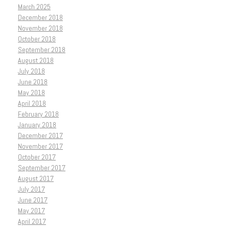
March 2025
December 2018
November 2018
October 2018
September 2018
August 2018
July 2018
June 2018
May 2018
April 2018
February 2018
January 2018
December 2017
November 2017
October 2017
September 2017
August 2017
July 2017
June 2017
May 2017
April 2017