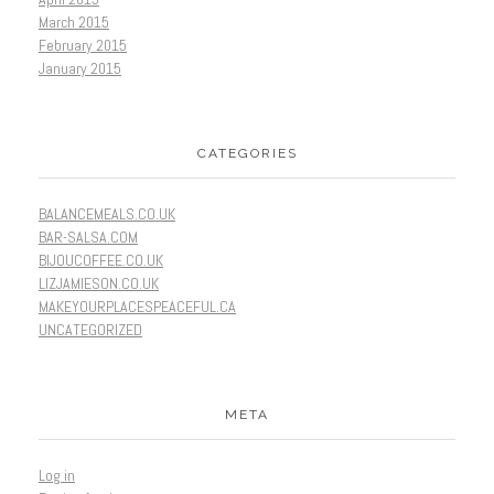
March 2015
February 2015
January 2015
CATEGORIES
BALANCEMEALS.CO.UK
BAR-SALSA.COM
BIJOUCOFFEE.CO.UK
LIZJAMIESON.CO.UK
MAKEYOURPLACESPEACEFUL.CA
UNCATEGORIZED
META
Log in