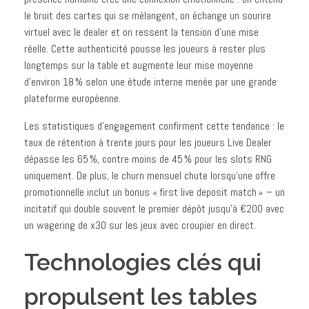
le bruit des cartes qui se mélangent, on échange un sourire
virtuel avec le dealer et on ressent la tension d’une mise
réelle. Cette authenticité pousse les joueurs à rester plus
longtemps sur la table et augmente leur mise moyenne
d’environ 18 % selon une étude interne menée par une grande
plateforme européenne.
Les statistiques d’engagement confirment cette tendance : le
taux de rétention à trente jours pour les joueurs Live Dealer
dépasse les 65 %, contre moins de 45 % pour les slots RNG
uniquement. De plus, le churn mensuel chute lorsqu’une offre
promotionnelle inclut un bonus « first live deposit match » – un
incitatif qui double souvent le premier dépôt jusqu’à €200 avec
un wagering de x30 sur les jeux avec croupier en direct.
Technologies clés qui
propulsent les tables