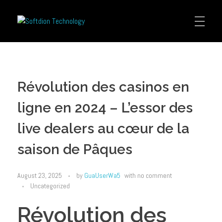
Softdion Technology
Website Design, Branding, Digital Marketing
Révolution des casinos en
ligne en 2024 – L’essor des
live dealers au cœur de la
saison de Pâques
August 23, 2025
by
GuaUserWa5
with
no comment
Uncategorized
Révolution des