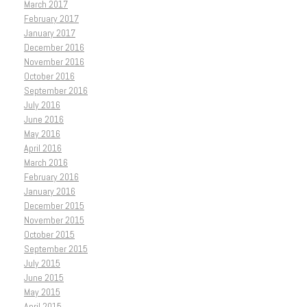
March 2017
February 2017
January 2017
December 2016
November 2016
October 2016
September 2016
July 2016
June 2016
May 2016
April 2016
March 2016
February 2016
January 2016
December 2015
November 2015
October 2015
September 2015
July 2015
June 2015
May 2015
April 2015