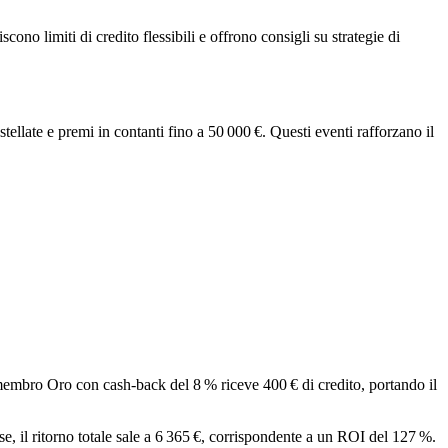
 limiti di credito flessibili e offrono consigli su strategie di
ellate e premi in contanti fino a 50 000 €. Questi eventi rafforzano il
embro Oro con cash‑back del 8 % riceve 400 € di credito, portando il
, il ritorno totale sale a 6 365 €, corrispondente a un ROI del 127 %.