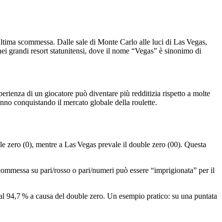
n’ultima scommessa. Dalle sale di Monte Carlo alle luci di Las Vegas,
 nei grandi resort statunitensi, dove il nome “Vegas” è sinonimo di
sperienza di un giocatore può diventare più redditizia rispetto a molte
tanno conquistando il mercato globale della roulette.
ngle zero (0), mentre a Las Vegas prevale il double zero (00). Questa
 scommessa su pari/rosso o pari/numeri può essere “imprigionata” per il
la al 94,7 % a causa del double zero. Un esempio pratico: su una puntata