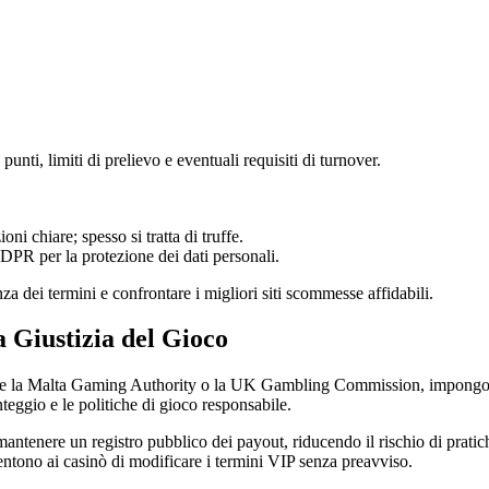
nti, limiti di prelievo e eventuali requisiti di turnover.
 chiare; spesso si tratta di truffe.
l GDPR per la protezione dei dati personali.
a dei termini e confrontare i migliori siti scommesse affidabili.
 Giustizia del Gioco
 come la Malta Gaming Authority o la UK Gambling Commission, impongono
nteggio e le politiche di gioco responsabile.
mantenere un registro pubblico dei payout, riducendo il rischio di pratic
entono ai casinò di modificare i termini VIP senza preavviso.