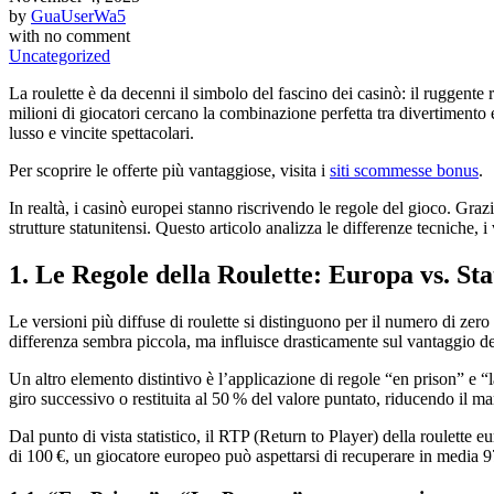
by
GuaUserWa5
with
no comment
Uncategorized
La roulette è da decenni il simbolo del fascino dei casinò: il ruggente
milioni di giocatori cercano la combinazione perfetta tra divertimento e
lusso e vincite spettacolari.
Per scoprire le offerte più vantaggiose, visita i
siti scommesse bonus
.
In realtà, i casinò europei stanno riscrivendo le regole del gioco. Grazi
strutture statunitensi. Questo articolo analizza le differenze tecniche,
1. Le Regole della Roulette: Europa vs. Sta
Le versioni più diffuse di roulette si distinguono per il numero di zero
differenza sembra piccola, ma influisce drasticamente sul vantaggio d
Un altro elemento distintivo è l’applicazione di regole “en prison” e “
giro successivo o restituita al 50 % del valore puntato, riducendo il ma
Dal punto di vista statistico, il RTP (Return to Player) della roulette
di 100 €, un giocatore europeo può aspettarsi di recuperare in media 