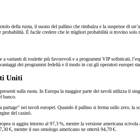
 rotolo della ruota, il suono del pallino che rimbalza e la suspense di u
 probabilità. È facile credere che le migliori probabilità si trovino solo
e a varianti di roulette più favorevoli e a programmi VIP sofisticati, l’e
 i vantaggi dei programmi fedeltà e il modo in cui gli operatori europei s
ti Uniti
 presenti sulla ruota. In Europa la maggior parte dei tavoli utilizza il si
el banco.
la partage” nei tavoli europei. Quando il pallino si ferma sullo zero, la
rgine del casinò.
 europea si aggira intorno al 97,3 %, mentre la versione americana scivo
97,30 €, mentre il suo omologo americano ne otterrà 94,70 €.