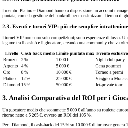
I membri Platino e Diamond hanno a disposizione un account manager ded
puntata, come la gestione del bankroll per massimizzare il tempo di gi
2.3. Eventi e tornei VIP: più che semplice intrattenim
I tornei VIP non sono solo competizioni; sono esperienze di lusso. Un t
legame tra il casinò e il giocatore, creando una community che va olt
Livello
Cash‑back medio
Limite puntata max
Evento esclusivo
Bronzo
2 %
1 000 €
Night club party
Argento
4 %
5 000 €
Cena gourmet
Oro
8 %
10 000 €
Torneo a premi
Platino
12 %
25 000 €
Viaggio a Monac
Diamond
15 %
50 000 €
Jet‑private tour
3. Analisi Comparativa del ROI per i Gioc
Un giocatore medio che scommette 5 000 € all’anno su roulette europe
ritorno netto a 5 265 €, ovvero un ROI del 105 %.
Per i Diamond, il cash‑back del 15 % su 10 000 € di turnover genera 1 