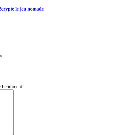
décrypte le jeu nomade
*
e I comment.