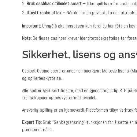
Bruk cashback‑tilbudet smart
– Ikke spill bare for cashback
Utnytt raske uttak
– Når du har en gevinst, ta den ut raskt fo
Important:
Unngå å øke innsatsen kun fordi du har fått en høy 
Note:
De fleste casinoer krever identitetsbekreftelse før første
Sikkerhet, lisens og ansv
Coolbet Casino opererer under en anerkjent Maltese lisens (Malt
og spillerbeskyttelse.
Alle spill er RNG‑sertifiserte, med en gjennomsnittlig RTP på
transaksjoner og beskytter mot svindel.
Ansvarlig spilling er en kjerneverdi. Plattformen tilbyr verktøy
Expert Tip:
Bruk “Selvbegrensning”‑funksjonen for å sette en 
grensen er nådd.