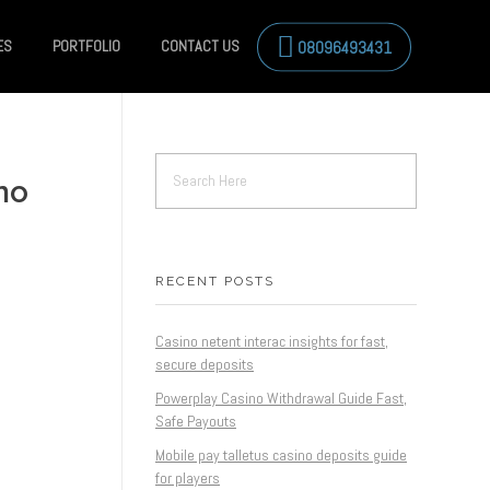
ES
PORTFOLIO
CONTACT US
08096493431
no
RECENT POSTS
Casino netent interac insights for fast,
secure deposits
Powerplay Casino Withdrawal Guide Fast,
Safe Payouts
Mobile pay talletus casino deposits guide
for players