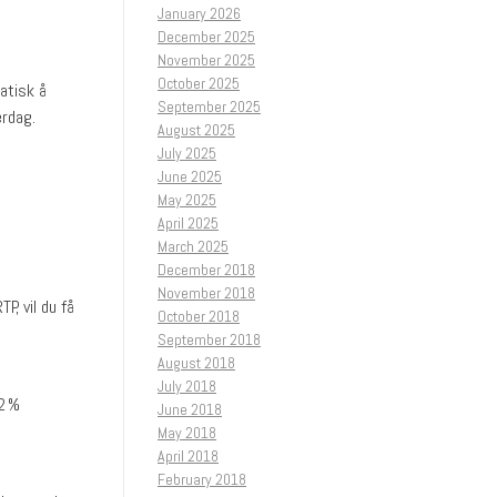
January 2026
December 2025
November 2025
October 2025
atisk å
September 2025
erdag.
August 2025
July 2025
June 2025
May 2025
April 2025
March 2025
December 2018
November 2018
P, vil du få
October 2018
September 2018
August 2018
July 2018
12 %
June 2018
May 2018
April 2018
February 2018