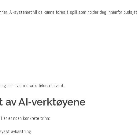
nner. AI‑systemet vil da kunne foreslå spill som holder deg innenfor budsjet
dag der hver innsats føles relevant.
t av AI‑verktøyene
 Her er noen konkrete trinn:
høyest avkastning.