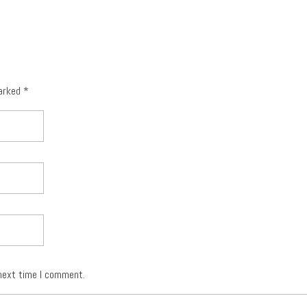
marked *
 next time I comment.