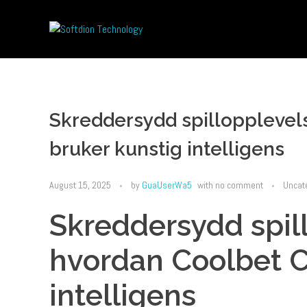
Softdion Technology
Website Design, Branding, Digital Marketing
Skreddersydd spillopplevel
bruker kunstig intelligens
August 15, 2025
by
GuaUserWa5
with
no comment
Uncat
Skreddersydd spil
hvordan Coolbet C
intelligens