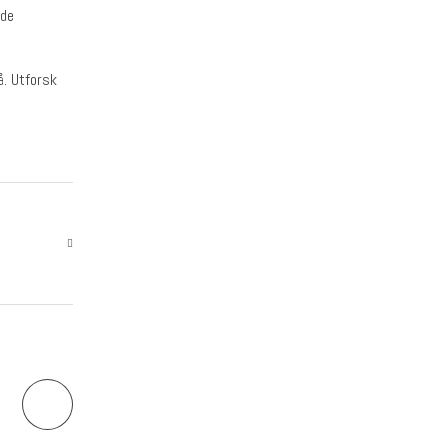
nde
å. Utforsk