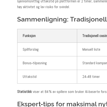
Gjennomsnittlig uttakstid på plattformen er 2 timer, sammenli
høy aktivitet og lav risiko for svindel.
Sammenligning: Tradisjonell 
Funksjon
Tradisjonell casi
Spillforslag
Manuell liste
Bonus‑tilpasning
Standard kampan
Uttakstid
24‑48 timer
Statistikk
viser at 84 % av spillere som bruker AI‑baserte forsl
Ekspert‑tips for maksimal ny