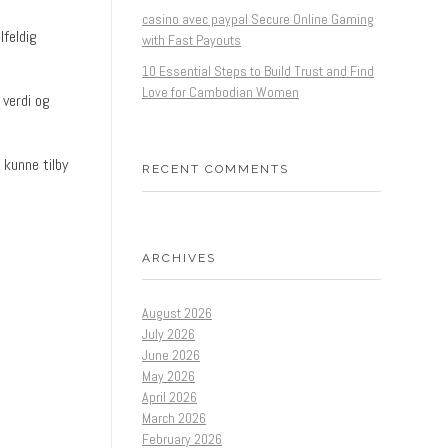
casino avec paypal Secure Online Gaming
lfeldig
with Fast Payouts
10 Essential Steps to Build Trust and Find
Love for Cambodian Women
 verdi og
 kunne tilby
RECENT COMMENTS
ARCHIVES
August 2026
July 2026
June 2026
May 2026
April 2026
March 2026
February 2026