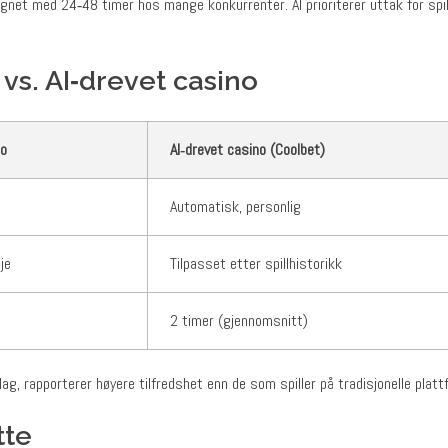
gnet med 24‑48 timer hos mange konkurrenter. AI prioriterer uttak for spi
vs. AI‑drevet casino
no
AI‑drevet casino (Coolbet)
Automatisk, personlig
je
Tilpasset etter spillhistorikk
2 timer (gjennomsnitt)
ag, rapporterer høyere tilfredshet enn de som spiller på tradisjonelle platt
tte